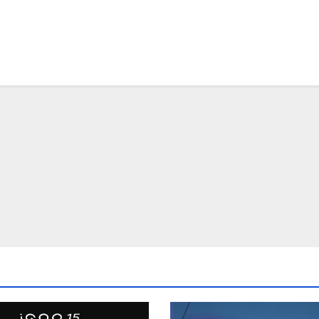
ва на ООН
средните
предприятия