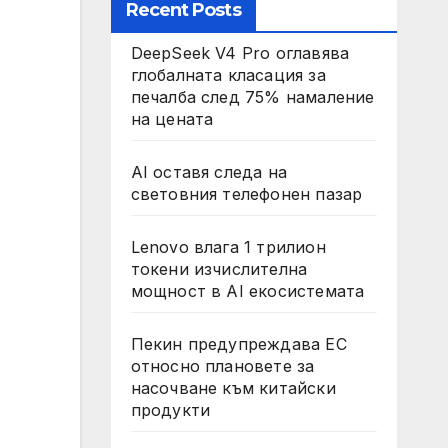
Recent Posts
DeepSeek V4 Pro оглавява
глобалната класация за
печалба след 75% намаление
на цената
AI оставя следа на
световния телефонен пазар
Lenovo влага 1 трилион
токени изчислителна
мощност в AI екосистемата
Пекин предупреждава ЕС
относно плановете за
насочване към китайски
продукти