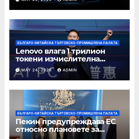
БЪЛГАРО-КИТАЙСКА ТЪРГОВСКО-ПРОМИШЛЕНА ПАЛAТА
Lenovo влага 1 трилион
токени изчислителна
мощност в AI екосистемата
MAY 24, 2026
ADMIN
БЪЛГАРО-КИТАЙСКА ТЪРГОВСКО-ПРОМИШЛЕНА ПАЛAТА
Пекин предупреждава ЕС
относно плановете за
насочване към китайски