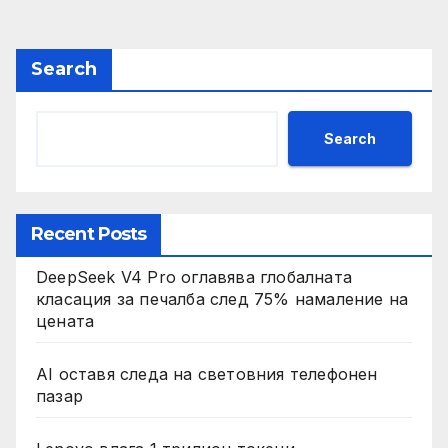
pagination
Search
Search
Recent Posts
DeepSeek V4 Pro оглавява глобалната
класация за печалба след 75% намаление на
цената
AI оставя следа на световния телефонен
пазар