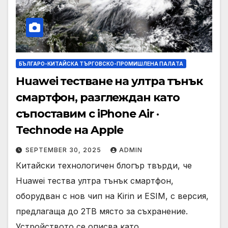
БЪЛГАРО-КИТАЙСКА ТЪРГОВСКО-ПРОМИШЛЕНА ПАЛAТА
Huawei тестване на ултра тънък
смартфон, разглеждан като
съпоставим с iPhone Air ·
Technode на Apple
SEPTEMBER 30, 2025
ADMIN
Китайски технологичен блогър твърди, че
Huawei тества ултра тънък смартфон,
оборудван с нов чип на Kirin и ESIM, с версия,
предлагаща до 2TB място за съхранение.
Устройството се описва като…