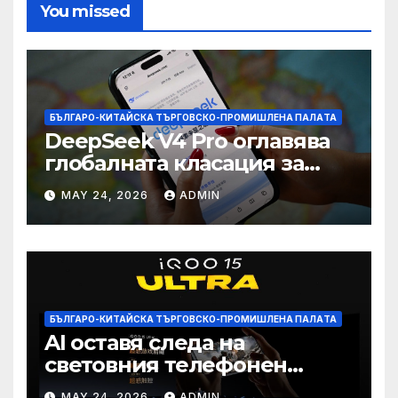
You missed
БЪЛГАРО-КИТАЙСКА ТЪРГОВСКО-ПРОМИШЛЕНА ПАЛAТА
DeepSeek V4 Pro оглавява
глобалната класация за
печалба след 75%
MAY 24, 2026
ADMIN
намаление на цената
БЪЛГАРО-КИТАЙСКА ТЪРГОВСКО-ПРОМИШЛЕНА ПАЛAТА
AI оставя следа на
световния телефонен
пазар
MAY 24, 2026
ADMIN