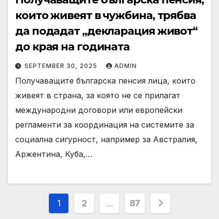
които живеят в чужбина, трябва
да подадат „декларация живот“
до края на годината
SEPTEMBER 30, 2025
ADMIN
Получаващите българска пенсия лица, които
живеят в страна, за която не се прилагат
международни договори или европейски
регламенти за координация на системите за
социална сигурност, например за Австралия,
Аржентина, Куба,…
Posts
1
2
…
87