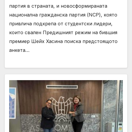
партия в страната, и новосформираната
национална гражданска партия (NCP), която
привлича подкрепа от студентски лидери,
които свален Предишният режим на бившия
премиер Шейх Хасина поиска предстоящото
анкета…