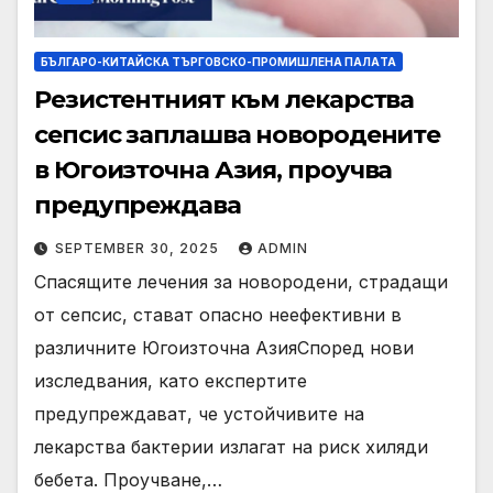
БЪЛГАРО-КИТАЙСКА ТЪРГОВСКО-ПРОМИШЛЕНА ПАЛAТА
Резистентният към лекарства
сепсис заплашва новородените
в Югоизточна Азия, проучва
предупреждава
SEPTEMBER 30, 2025
ADMIN
Спасящите лечения за новородени, страдащи
от сепсис, стават опасно неефективни в
различните Югоизточна АзияСпоред нови
изследвания, като експертите
предупреждават, че устойчивите на
лекарства бактерии излагат на риск хиляди
бебета. Проучване,…