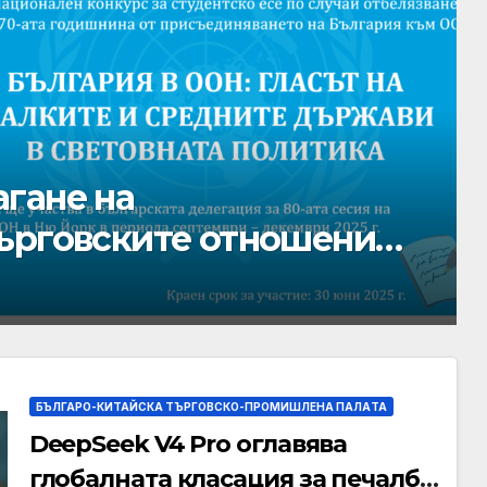
вява глобалната
след 75% намаление на
БЪЛГАРО-КИТАЙСКА ТЪРГОВСКО-ПРОМИШЛЕНА ПАЛAТА
DeepSeek V4 Pro оглавява
глобалната класация за печалба