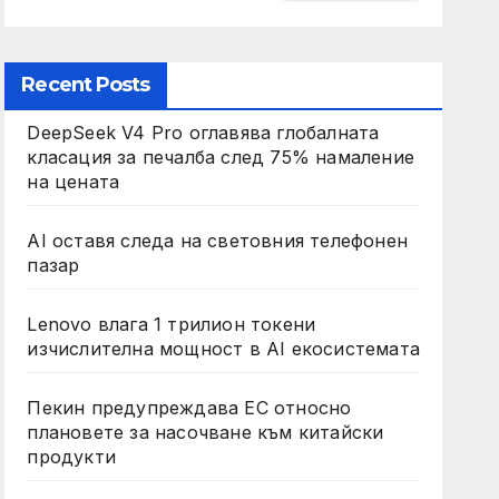
Recent Posts
DeepSeek V4 Pro оглавява глобалната
класация за печалба след 75% намаление
на цената
AI оставя следа на световния телефонен
пазар
Lenovo влага 1 трилион токени
изчислителна мощност в AI екосистемата
Пекин предупреждава ЕС относно
плановете за насочване към китайски
продукти