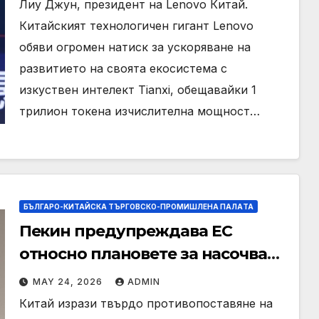
Лиу Джун, президент на Lenovo Китай.
Китайският технологичен гигант Lenovo
обяви огромен натиск за ускоряване на
развитието на своята екосистема с
изкуствен интелект Tianxi, обещавайки 1
трилион токена изчислителна мощност…
БЪЛГАРО-КИТАЙСКА ТЪРГОВСКО-ПРОМИШЛЕНА ПАЛAТА
Пекин предупреждава ЕС
относно плановете за насочване
към китайски продукти
MAY 24, 2026
ADMIN
Китай изрази твърдо противопоставяне на