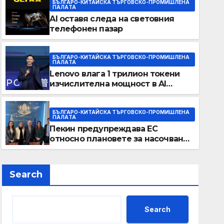
БЪЛГАРО-КИТАЙСКА ТЪРГОВСКО-ПРОМИШЛЕНА
ПАЛAТА
AI оставя следа на световния
телефонен пазар
БЪЛГАРО-КИТАЙСКА ТЪРГОВСКО-ПРОМИШЛЕНА
ПАЛAТА
Lenovo влага 1 трилион токени
БЪЛГАРО-КИТАЙСКА ТЪРГОВСКО-ПРОМИШЛЕНА ПАЛAТА
изчислителна мощност в AI
AI оставя следа на светов
екосистемата
пазар
БЪЛГАРО-КИТАЙСКА ТЪРГОВСКО-ПРОМИШЛЕНА
ПАЛAТА
Пекин предупреждава ЕС
MAY 24, 2026
ADMIN
относно плановете за насочване
към китайски продукти
Search
Search