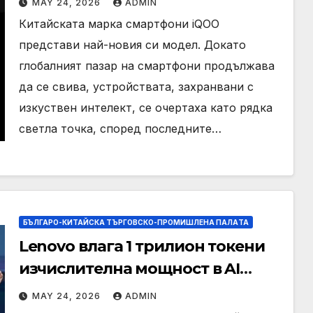
MAY 24, 2026
ADMIN
Китайската марка смартфони iQOO
представи най-новия си модел. Докато
глобалният пазар на смартфони продължава
да се свива, устройствата, захранвани с
изкуствен интелект, се очертаха като рядка
светла точка, според последните…
БЪЛГАРО-КИТАЙСКА ТЪРГОВСКО-ПРОМИШЛЕНА ПАЛAТА
Lenovo влага 1 трилион токени
изчислителна мощност в AI
екосистемата
MAY 24, 2026
ADMIN