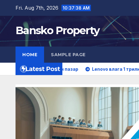
Skip
Fri. Aug 7th, 2026
10:37:39 AM
to
content
Bansko Property
HOME
SAMPLE PAGE
Latest Post
ия телефонен пазар
Lenovo влага 1 трилион токени и