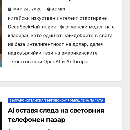
след 75% намаление на цената
MAY 24, 2026
ADMIN
китайски изкуствен интелект стартиране
DeepSeekНай-новият флагмански модел на е
класиран като един от най-добрите в света
на база интелигентност на долар, далеч
надхвърляйки тези на американските
тежкотоварни OpenAI и Anthropic…
БЪЛГАРО-КИТАЙСКА ТЪРГОВСКО-ПРОМИШЛЕНА ПАЛAТА
AI оставя следа на световния
телефонен пазар