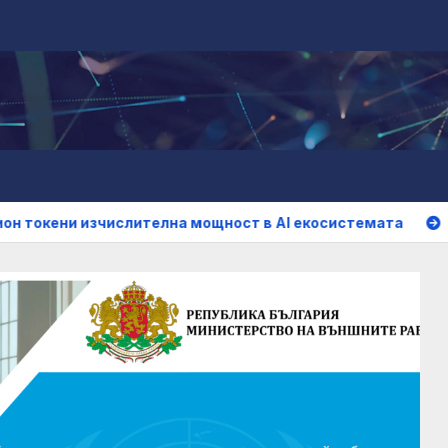
зчислителна мощност в AI екосистемата
Пекин предуп