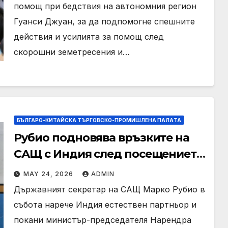
помощ при бедствия на автономния регион
Гуанси Джуан, за да подпомогне спешните
действия и усилията за помощ след
скорошни земетресения и…
БЪЛГАРО-КИТАЙСКА ТЪРГОВСКО-ПРОМИШЛЕНА ПАЛAТА
Рубио подновява връзките на
САЩ с Индия след посещението
на Тръмп в Китай
MAY 24, 2026
ADMIN
Държавният секретар на САЩ Марко Рубио в
събота нарече Индия естествен партньор и
покани министър-председателя Нарендра