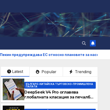
реждава ЕС относно плановете за насочване към китайск
Latest
Popular
Trending
БЪЛГАРО-КИТАЙСКА ТЪРГОВСКО-ПРОМИШЛЕНА
ПАЛAТА
DeepSeek V4 Pro оглавява
глобалната класация за печалба
след 75% намаление на цената