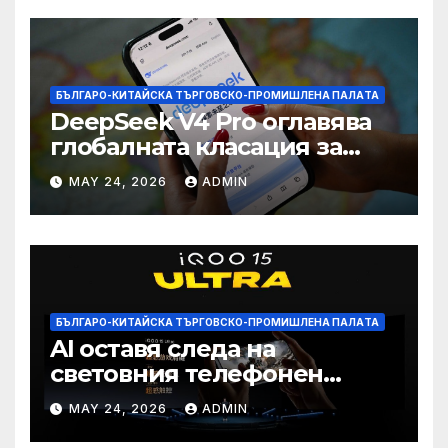
БЪЛГАРО-КИТАЙСКА ТЪРГОВСКО-ПРОМИШЛЕНА ПАЛAТА
DeepSeek V4 Pro оглавява
глобалната класация за
печалба след 75%
MAY 24, 2026
ADMIN
намаление на цената
БЪЛГАРО-КИТАЙСКА ТЪРГОВСКО-ПРОМИШЛЕНА ПАЛAТА
AI оставя следа на
световния телефонен
пазар
MAY 24, 2026
ADMIN