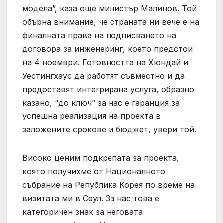
модела”, каза още министър Малинов. Той
обърна внимание, че страната ни вече е на
финалната права на подписването на
договора за инженеринг, което предстои
на 4 ноември. Готовността на Хюндай и
Уестингхаус да работят съвместно и да
предоставят интегрирана услуга, образно
казано, “до ключ” за нас е гаранция за
успешна реализация на проекта в
заложените срокове и бюджет, увери той.
Високо ценим подкрепата за проекта,
която получихме от Националното
събрание на Република Корея по време на
визитата ми в Сеул. За нас това е
категоричен знак за неговата