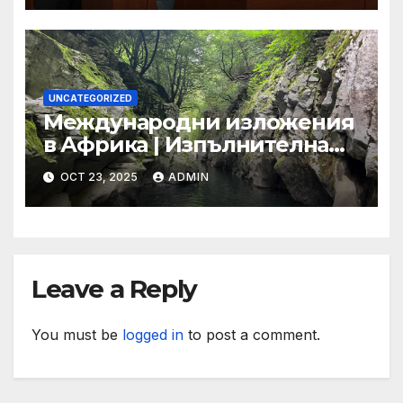
подписването на Устава на
ООН
UNCATEGORIZED
Международни изложения
в Африка | Изпълнителна
агенция за насърчаване на
OCT 23, 2025
ADMIN
малките и средните
предприятия
Leave a Reply
You must be
logged in
to post a comment.