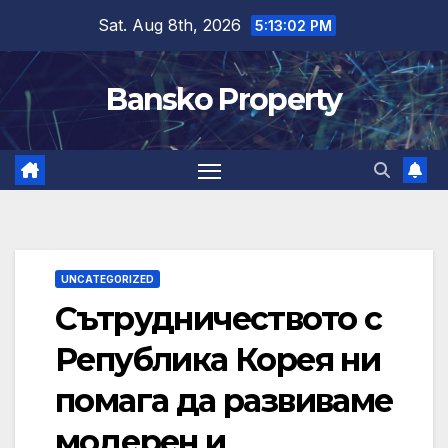
Skip
Sat. Aug 8th, 2026
5:13:03 PM
to
content
Bansko Property
UNCATEGORIZED
Сътрудничеството с
Република Корея ни
помага да развиваме
модерен и