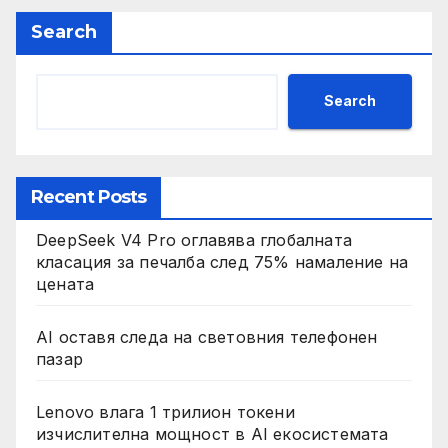
Search
Search
Recent Posts
DeepSeek V4 Pro оглавява глобалната
класация за печалба след 75% намаление на
цената
AI оставя следа на световния телефонен
пазар
Lenovo влага 1 трилион токени
изчислителна мощност в AI екосистемата