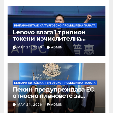
БЪЛГАРО-КИТАЙСКА ТЪРГОВСКО-ПРОМИШЛЕНА ПАЛAТА
Lenovo влага 1 трилион
токени изчислителна
мощност в AI екосистемата
MAY 24, 2026
ADMIN
БЪЛГАРО-КИТАЙСКА ТЪРГОВСКО-ПРОМИШЛЕНА ПАЛAТА
Пекин предупреждава ЕС
относно плановете за
насочване към китайски
MAY 24, 2026
ADMIN
продукти