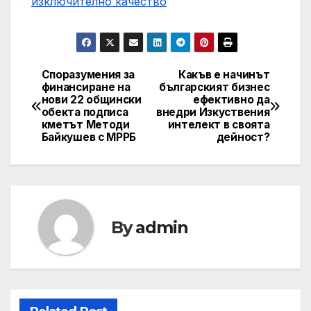
изключително качество
Споразумения за
Какъв е начинът
Post
финансиране на
българският бизнес
нови 22 общински
ефективно да
navigation
обекта подписа
внедри Изкуствения
кметът Методи
интелект в своята
Байкушев с МРРБ
дейност?
By
admin