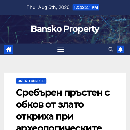
Skip
Thu. Aug 6th, 2026
12:43:42 PM
to
content
Bansko Property
UNCATEGORIZED
Сребърен пръстен с
обков от злато
откриха при
археологическите