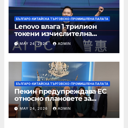
БЪЛГАРО-КИТАЙСКА ТЪРГОВСКО-ПРОМИШЛЕНА ПАЛAТА
Lenovo влага 1 трилион
токени изчислителна
мощност в AI екосистемата
MAY 24, 2026
ADMIN
БЪЛГАРО-КИТАЙСКА ТЪРГОВСКО-ПРОМИШЛЕНА ПАЛAТА
Пекин предупреждава ЕС
относно плановете за
насочване към китайски
MAY 24, 2026
ADMIN
продукти