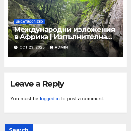
ООН
UNCATEGORIZED
Международни изложения
в Африка | Изпълнителна
агенция за насърчаване на
OCT 23, 2025
ADMIN
малките и средните
предприятия
Leave a Reply
You must be
logged in
to post a comment.
Search