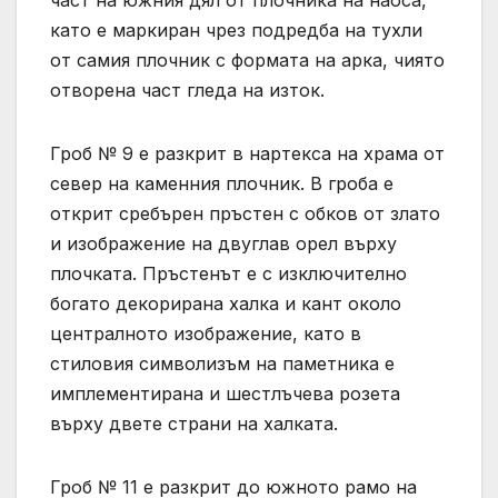
част на южния дял от плочника на наоса,
като е маркиран чрез подредба на тухли
от самия плочник с формата на арка, чиято
отворена част гледа на изток.
Гроб № 9 е разкрит в нартекса на храма от
север на каменния плочник. В гроба е
открит сребърен пръстен с обков от злато
и изображение на двуглав орел върху
плочката. Пръстенът е с изключително
богато декорирана халка и кант около
централното изображение, като в
стиловия символизъм на паметника е
имплементирана и шестлъчева розета
върху двете страни на халката.
Гроб № 11 е разкрит до южното рамо на