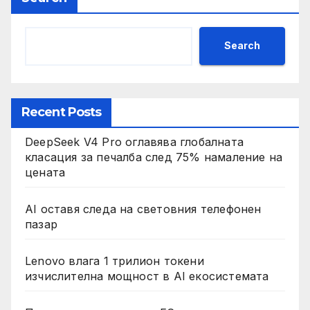
Search
Recent Posts
DeepSeek V4 Pro оглавява глобалната
класация за печалба след 75% намаление на
цената
AI оставя следа на световния телефонен
пазар
Lenovo влага 1 трилион токени
изчислителна мощност в AI екосистемата