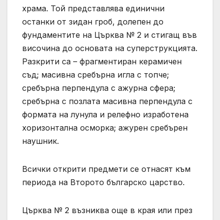
храма. Той представлява единични
останки от зидан гроб, долепен до
фундаментите на Църква № 2 и стигащ във
височина до основата на суперструкцията.
Разкрити са – фрагментиран керамичен
съд; масивна сребърна игла с топче;
сребърна перпендула с ажурна сфера;
сребърна с позлата масивна перпендула с
формата на лунула и релефно изработена
хоризонтална осморка; ажурен сребърен
наушник.
Всички открити предмети се отнасят към
периода на Второто българско царство.
Църква № 2 възниква още в края или през