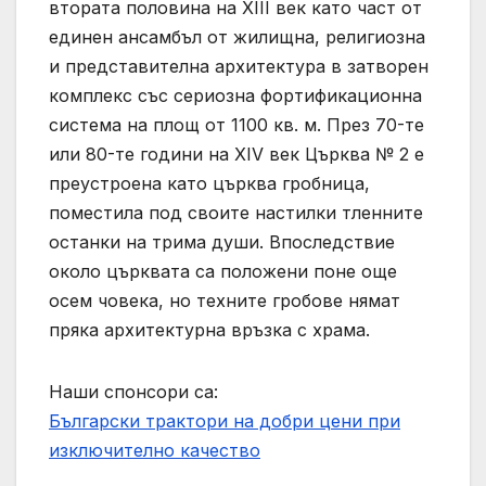
втората половина на ХІІІ век като част от
единен ансамбъл от жилищна, религиозна
и представителна архитектура в затворен
комплекс със сериозна фортификационна
система на площ от 1100 кв. м. През 70-те
или 80-те години на XIV век Църква № 2 е
преустроена като църква гробница,
поместила под своите настилки тленните
останки на трима души. Впоследствие
около църквата са положени поне още
осем човека, но техните гробове нямат
пряка архитектурна връзка с храма.
Наши спонсори са:
Български трактори на добри цени при
изключително качество