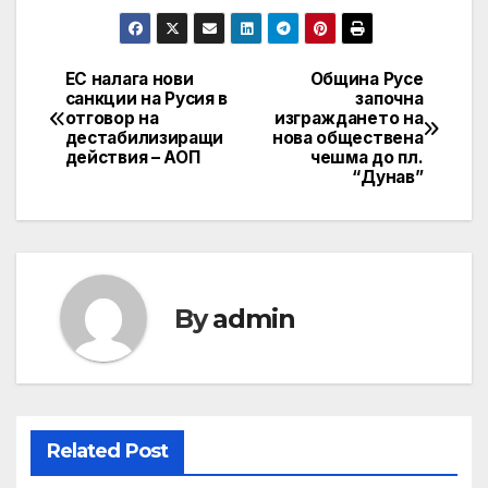
ЕС налага нови
Община Русе
Post
санкции на Русия в
започна
отговор на
изграждането на
navigation
дестабилизиращи
нова обществена
действия – АОП
чешма до пл.
“Дунав”
By
admin
Related Post