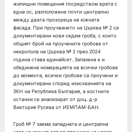
жилищни помещения посредством врата с
една ос, разположена почти централно
между двата прозореца на южната
фасада. При проучването на Църква № 2 са
документирани нови седем гроба, с които
общият брой на проучените гробове от
некропола на Църква № 2 през 2024
година става единайсет. Запазена е и
обединена номерацията на всички гробове
до момента, всички гробове са проучени и
документирани според изискванията на
ЗКН на Република България, а костните
останки се анализират от доц. д-р
Виктория Русева от ИЕМПАМ-БАН.
Гроб № 7 заема западната и централна