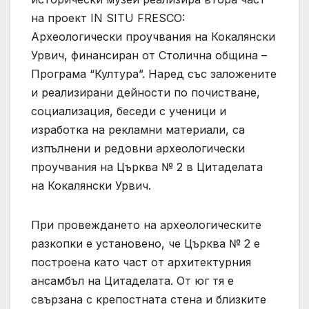
на проект IN SITU FRESCO:
Археологически проучвания на Кокалянски
Урвич, финансиран от Столична община –
Програма “Култура”. Наред със заложените
и реализирани дейности по почистване,
социализация, беседи с ученици и
изработка на рекламни материали, са
изпълнени и редовни археологически
проучвания на Църква № 2 в Цитаделата
на Кокалянски Урвич.
При провеждането на археологическите
разкопки е установено, че Църква № 2 е
построена като част от архитектурния
ансамбъл на Цитаделата. От юг тя е
свързана с крепостната стена и близките