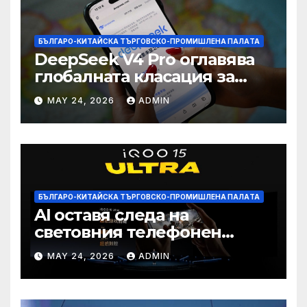
БЪЛГАРО-КИТАЙСКА ТЪРГОВСКО-ПРОМИШЛЕНА ПАЛAТА
DeepSeek V4 Pro оглавява
глобалната класация за
печалба след 75%
MAY 24, 2026
ADMIN
намаление на цената
БЪЛГАРО-КИТАЙСКА ТЪРГОВСКО-ПРОМИШЛЕНА ПАЛAТА
AI оставя следа на
световния телефонен
пазар
MAY 24, 2026
ADMIN