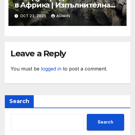
в Африка | Изпълнителна
агенция за насърчаване на
OCT 23, 2025
ADMIN
малките и средните
предприятия
Leave a Reply
You must be
logged in
to post a comment.
Search
Search