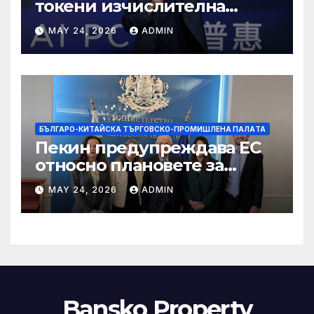
токени изчислителна
мощност в AI екосистемата
MAY 24, 2026
ADMIN
БЪЛГАРО-КИТАЙСКА ТЪРГОВСКО-ПРОМИШЛЕНА ПАЛAТА
Пекин предупреждава ЕС
относно плановете за
насочване към китайски
MAY 24, 2026
ADMIN
продукти
Bansko Property