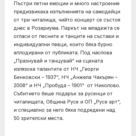
Пъстри летни емоции и много настроение
предизвикаха изпълненията на самодейци
от три читалища, чийто концерт се състоя
днес в Розариума. Паркът на младежта се
огласи от песните и танците на състави и
индивидуални певци, които бяха бурно
аплодирани от публиката. Под наслова
„Празнувай и танцувай“ на сцената
излязоха талантите от НЧ „Георги
Бенковски – 1937“, НЧ „Анжела Чакърян –
2008“ и НЧ „Пробуда – 1901“ от Николово.
Събитието беше подарък за русенци от
читалищата, Община Русе и ОП „Русе арт“,
и специално за него бяха подредени над
50 зрителски места.