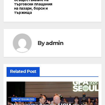
търговски плащания
на пазари, борси и
тържища
By
admin
Related Post
UNCATEGORIZED