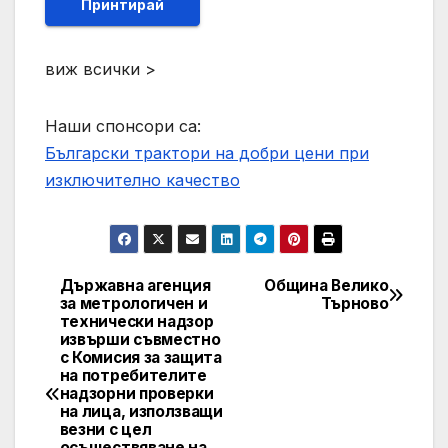
Принтирай
виж всички >
Наши спонсори са:
Български трактори на добри цени при
изключително качество
Държавна агенция
Община Велико
Post
за метрологичен и
Търново
технически надзор
navigation
извърши съвместно
с Комисия за защита
на потребителите
надзорни проверки
на лица, използващи
везни с цел
осъществяване на