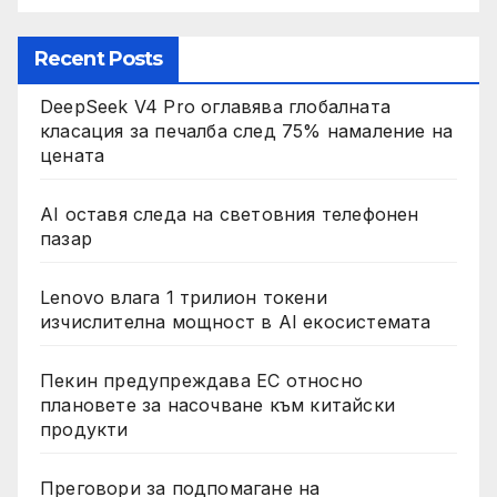
Recent Posts
DeepSeek V4 Pro оглавява глобалната
класация за печалба след 75% намаление на
цената
AI оставя следа на световния телефонен
пазар
Lenovo влага 1 трилион токени
изчислителна мощност в AI екосистемата
Пекин предупреждава ЕС относно
плановете за насочване към китайски
продукти
Преговори за подпомагане на