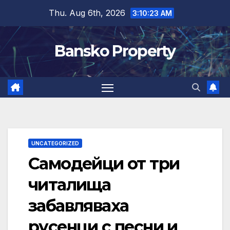
Skip
Thu. Aug 6th, 2026
3:10:24 AM
to
content
Bansko Property
UNCATEGORIZED
Самодейци от три
читалища
забавляваха
русенци с песни и