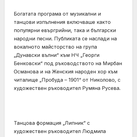
Богатата програма от музикални и
танцови изпълнения включваше както
популярни евъргрийни, така и български
народни песни. Публиката се наслади на
вокалното майсторство на група
„Дунавски вълни“ към НЧ „Георги
Бенковски“ под ръководството на Мирбан
Османова и на Женския народен хор към
читалище „Пробуда – 1901“ от Николово, с
художествен ръководител Румяна Русева.
Танцова формация „Липник” с
художествен ръководител Людмила