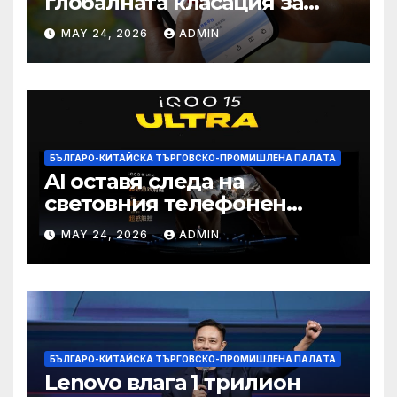
глобалната класация за
печалба след 75%
MAY 24, 2026
ADMIN
намаление на цената
БЪЛГАРО-КИТАЙСКА ТЪРГОВСКО-ПРОМИШЛЕНА ПАЛAТА
AI оставя следа на
световния телефонен
пазар
MAY 24, 2026
ADMIN
БЪЛГАРО-КИТАЙСКА ТЪРГОВСКО-ПРОМИШЛЕНА ПАЛAТА
Lenovo влага 1 трилион