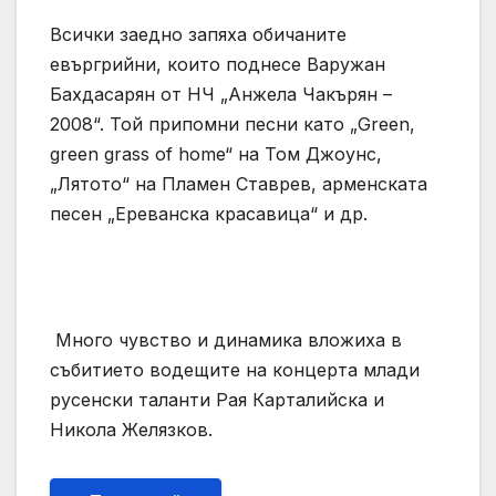
Всички заедно запяха обичаните
евъргрийни, които поднесе Варужан
Бахдасарян от НЧ „Анжела Чакърян –
2008“. Той припомни песни като „Green,
green grass of home“ на Том Джоунс,
„Лятото“ на Пламен Ставрев, арменската
песен „Ереванска красавица“ и др.
Много чувство и динамика вложиха в
събитието водещите на концерта млади
русенски таланти Рая Карталийска и
Никола Желязков.