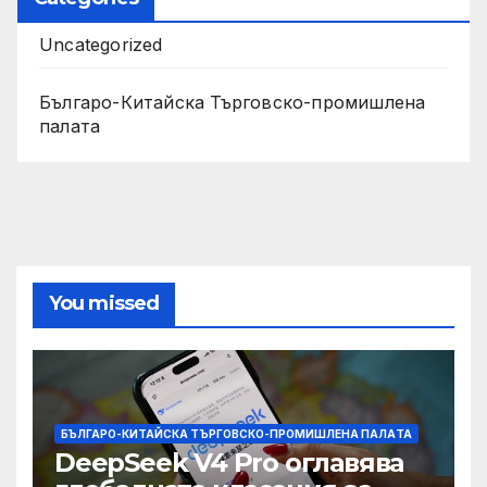
Uncategorized
Българо-Китайска Търговско-промишлена
палaта
You missed
БЪЛГАРО-КИТАЙСКА ТЪРГОВСКО-ПРОМИШЛЕНА ПАЛAТА
DeepSeek V4 Pro оглавява