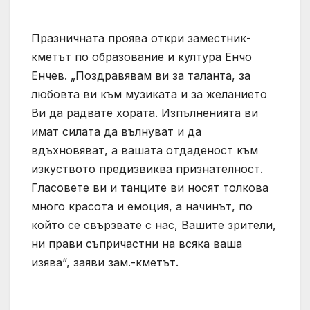
Празничната проява откри заместник-
кметът по образование и култура Енчо
Енчев. „Поздравявам ви за таланта, за
любовта ви към музиката и за желанието
Ви да радвате хората. Изпълненията ви
имат силата да вълнуват и да
вдъхновяват, а вашата отдаденост към
изкуството предизвиква признателност.
Гласовете ви и танците ви носят толкова
много красота и емоция, а начинът, по
който се свързвате с нас, Вашите зрители,
ни прави съпричастни на всяка ваша
изява“, заяви зам.-кметът.