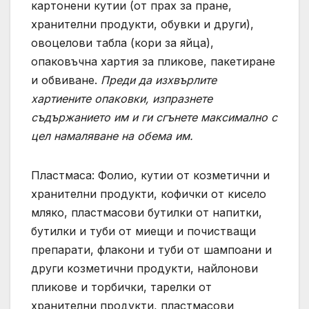
картонени кутии (от прах за пране,
хранителни продукти, обувки и други),
овoцелови табла (кори за яйца),
опаковъчна хартия за пликове, пакетиране
и обвиване.
Преди да изхвърлите
хартиените опаковки, изпразнете
съдържанието им и ги сгънете максимално с
цел намаляване на обема им.
Пластмаса: Фолио, кутии от козметични и
хранителни продукти, кофички от кисело
мляко, пластмасови бутилки от напитки,
бутилки и туби от миещи и почистващи
препарати, флакони и туби от шампоани и
други козметични продукти, найлонови
пликове и торбички, тарелки от
хранителни продукти, пластмасови