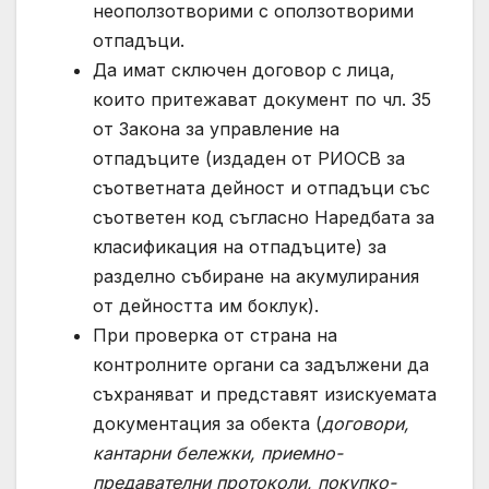
неоползотворими с оползотворими
отпадъци.
Да имат сключен договор с лица,
които притежават документ по чл. 35
от Закона за управление на
отпадъците (издаден от РИОСВ за
съответната дейност и отпадъци със
съответен код съгласно Наредбата за
класификация на отпадъците) за
разделно събиране на акумулирания
от дейността им боклук).
При проверка от страна на
контролните органи са задължени да
съхраняват и представят изискуемата
документация за обекта (
договори,
кантарни бележки, приемно-
предавателни протоколи, покупко-