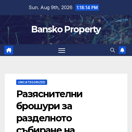
Skip
Sun. Aug 9th, 2026
1:18:15 PM
to
content
Bansko Property
UNCATEGORIZED
Разяснителни
брошури за
разделното
събиране на