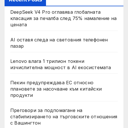
DeepSeek V4 Pro оглавява глобалната
класация за печалба след 75% намаление на
цената
AI оставя следа на световния телефонен
пазар
Lenovo влага 1 трилион токени
изчислителна мощност в AI екосистемата
Пекин предупреждава ЕС относно
плановете за насочване към китайски
продукти
Преговори за подпомагане на
стабилизирането на търговските отношения
с Вашингтон