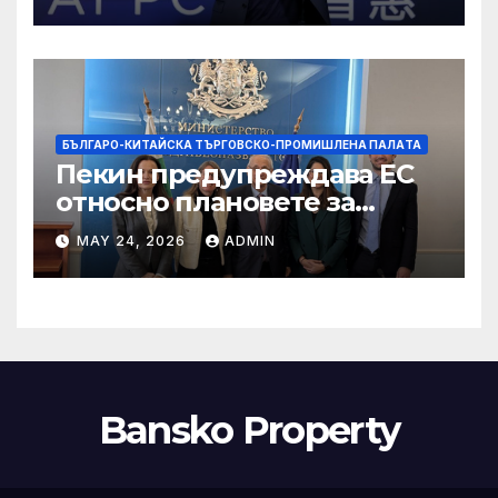
БЪЛГАРО-КИТАЙСКА ТЪРГОВСКО-ПРОМИШЛЕНА ПАЛAТА
Пекин предупреждава ЕС
относно плановете за
насочване към китайски
MAY 24, 2026
ADMIN
продукти
Bansko Property