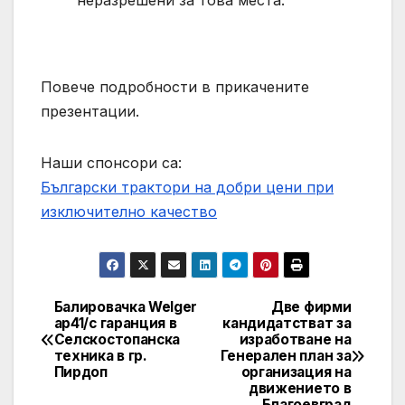
Повече подробности в прикачените
презентации.
Наши спонсори са:
Български трактори на добри цени при
изключително качество
Балировачка Welger
Две фирми
Post
ap41/с гаранция в
кандидатстват за
Селскостопанска
изработване на
navigation
техника в гр.
Генерален план за
Пирдоп
организация на
движението в
Благоевград