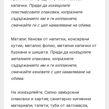
капачки.
Преди да изхвърлите
пластмасовите опаковки, изпразнете
съдържанието им и ги изплакнете,
смачкайте ги с цел намаляване на обема.
Метали: Кенове от напитки, консервни
кутии, метално фолио, метални капачки от
буркани и шишета.
Преди да изхвърлите
металните опаковки, изпразнете
съдържанието им и ги изплакнете,
смачкайте кеновете с цел намаляване на
обема.
Не изхвърляйте: Силно замърсени
опаковки и хартия; санитарно-хигиенни
материали; тапети; туби от автомасла,