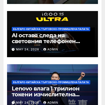
БЪЛГАРО-КИТАЙСКА ТЪРГОВСКО-ПРОМИШЛЕНА ПАЛAТА
AI оставя следа на
световния телефонен
пазар
MAY 24, 2026
ADMIN
БЪЛГАРО-КИТАЙСКА ТЪРГОВСКО-ПРОМИШЛЕНА ПАЛAТА
Lenovo влага 1 трилион
токени изчислителна
мощност в AI екосистемата
MAY 24, 2026
ADMIN