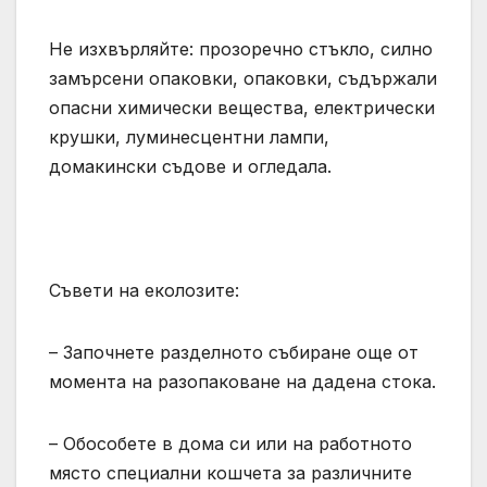
Не изхвърляйте: прозоречно стъкло, силно
замърсени опаковки, опаковки, съдържали
опасни химически вещества, електрически
крушки, луминeсцентни лампи,
домакински съдове и огледала.
Съвети на еколозите:
– Започнете разделното събиране още от
момента на разопаковане на дадена стока.
– Обособете в дома си или на работното
място специални кошчета за различните