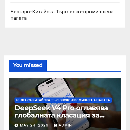
Българо-Китайска Търговско-промишлена
палaта
You missed
БЪЛГАРО-КИТАЙСКА ТЪРГОВСКО-ПРОМИШЛЕНА ПАЛAТА
DeepSeek V4 Pro оглавява
глобалната класация за
печалба след 75%
MAY 24, 2026
ADMIN
намаление на цената