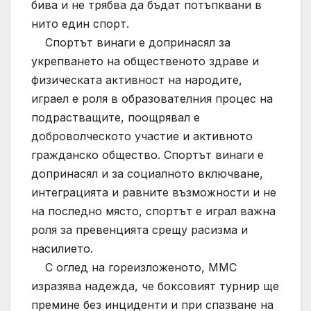
бива и не трябва да бъдат потъпквани в
нито един спорт.
Спортът винаги е допринасял за
укрепването на общественото здраве и
физическата активност на народите,
играел е роля в образователния процес на
подрастващите, поощрявал е
доброволческото участие и активното
гражданско общество. Спортът винаги е
допринасял и за социалното включване,
интеграцията и равните възможности и не
на последно място, спортът е играл важна
роля за превенцията срещу расизма и
насилието.
С оглед на гореизложеното, ММС
изразява надежда, че боксовият турнир ще
премине без инциденти и при спазване на