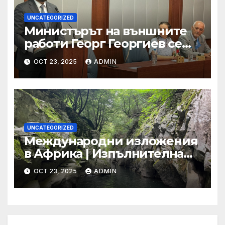
UNCATEGORIZED
Министърът на външните
работи Георг Георгиев се
срещна с младежи по
OCT 23, 2025
ADMIN
повод 80-годишнината от
подписването на Устава на
ООН
UNCATEGORIZED
Международни изложения
в Африка | Изпълнителна
агенция за насърчаване на
OCT 23, 2025
ADMIN
малките и средните
предприятия