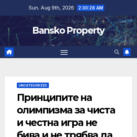
Skip
Sun. Aug 9th, 2026
2:30:29 AM
to
content
Bansko Property
UNCATEGORIZED
Принципите на
олимпизма за чиста
и честна игра не
бива и не трябва да