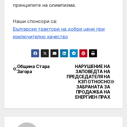
принципите на олимпизма.
Наши спонсори са:
Български трактори на добри цени при
изключително качество
Община Стара
НАРУШЕНИЕ НА
Post
Загора
ЗАПОВЕДТА НА
ПРЕДСЕДАТЕЛЯ НА
navigation
КЗП ОТНОСНО
ЗАБРАНАТА ЗА
ПРОДАЖБА НА
ЕНЕРГИЕН ПРАХ