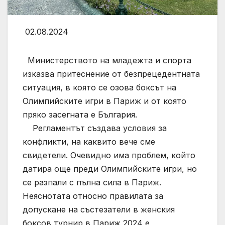
02.08.2024
Министерството на младежта и спорта
изказва притеснение от безпрецедентната
ситуация, в която се озова боксът на
Олимпийските игри в Париж и от която
пряко засегната е България.
Регламентът създава условия за
конфликти, на каквито вече сме
свидетели. Очевидно има проблем, който
датира още преди Олимпийските игри, но
се разпали с пълна сила в Париж.
Неяснотата относно правилата за
допускане на състезатели в женския
боксов турнир в Париж 2024 е