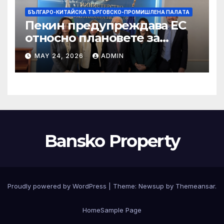
БЪЛГАРО-КИТАЙСКА ТЪРГОВСКО-ПРОМИШЛЕНА ПАЛAТА
Пекин предупреждава ЕС
относно плановете за
насочване към китайски
MAY 24, 2026
ADMIN
продукти
Bansko Property
Proudly powered by WordPress
|
Theme:
Newsup
by
Themeansar
.
Home
Sample Page