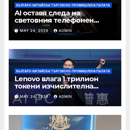
БЪЛГАРО-КИТАЙСКА ТЪРГОВСКО-ПРОМИШЛЕНА ПАЛAТА
AI оставя следа на
световния телефонен
пазар
MAY 24, 2026
ADMIN
БЪЛГАРО-КИТАЙСКА ТЪРГОВСКО-ПРОМИШЛЕНА ПАЛAТА
Lenovo влага 1 трилион
токени изчислителна
мощност в AI екосистемата
MAY 24, 2026
ADMIN