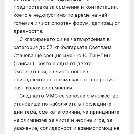
предпоставка за съмнения и контестации,
което е недопустимо по време на най-
големия и чист спортен форум, датиращ от
древността.
С класирането си на четвъртфинал в
категория до 57 кг българката Светлана
Станева ще срещне именно Ю Тин-Лин
(Тайван), която е една от двете
състезателки, за чиято полова
принадлежност голяма част от спортния
свят изразява съмнения.
След като ММС се запозна с множество
становища по наболялата в последните
дни тема, сме категорични, че принципите
на олимпизма за чиста и честна игра, за
уважение, солидарност и взаимопомощ не