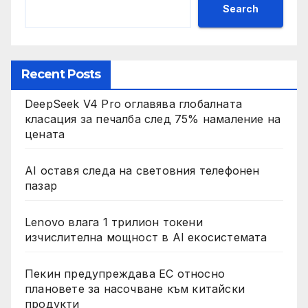
Search
Recent Posts
DeepSeek V4 Pro оглавява глобалната
класация за печалба след 75% намаление на
цената
AI оставя следа на световния телефонен
пазар
Lenovo влага 1 трилион токени
изчислителна мощност в AI екосистемата
Пекин предупреждава ЕС относно
плановете за насочване към китайски
продукти