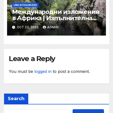
UNCATEGORIZED
Международни изложения
в Африка | Изпълнителна
агенция за насърчаване на
OCT 23, 2025
ADMIN
малките и средните
предприятия
Leave a Reply
You must be
logged in
to post a comment.
Search