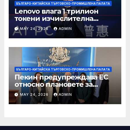
БЪЛГАРО-КИТАЙСКА ТЪРГОВСКО-ПРОМИШЛЕНА ПАЛAТА
Lenovo влага 1 трилион
токени изчислителна
мощност в AI екосистемата
MAY 24, 2026
ADMIN
БЪЛГАРО-КИТАЙСКА ТЪРГОВСКО-ПРОМИШЛЕНА ПАЛAТА
Пекин предупреждава ЕС
относно плановете за
насочване към китайски
MAY 24, 2026
ADMIN
продукти