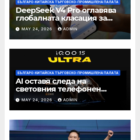
БЪЛГАРО-КИТАЙСКА ТЪРГОВСКО-ПРОМИШЛЕНА ПАЛAТА
DeepSeek V4 Pro оглавява
глобалната класация за
печалба след 75%
MAY 24, 2026
ADMIN
намаление на цената
БЪЛГАРО-КИТАЙСКА ТЪРГОВСКО-ПРОМИШЛЕНА ПАЛAТА
AI оставя следа на
световния телефонен
пазар
MAY 24, 2026
ADMIN