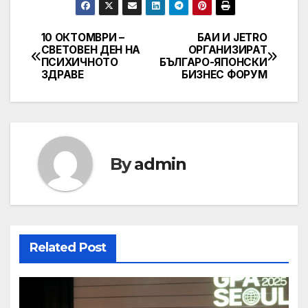
10 ОКТОМВРИ –
БАИ И JETRO
Post
СВЕТОВЕН ДЕН НА
ОРГАНИЗИРАТ
ПСИХИЧНОТО
БЪЛГАРО-ЯПОНСКИ
navigation
ЗДРАВЕ
БИЗНЕС ФОРУМ
By
admin
Related Post