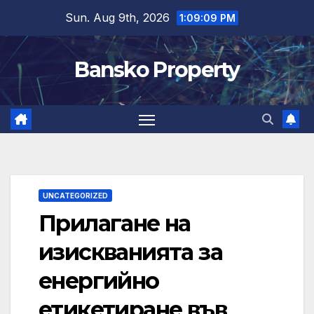
Skip
Sun. Aug 9th, 2026
1:09:09 PM
to
content
Bansko Property
UNCATEGORIZED
Прилагане на
изискванията за
енергийно
етикетиране във