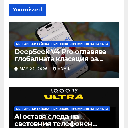
You missed
БЪЛГАРО-КИТАЙСКА ТЪРГОВСКО-ПРОМИШЛЕНА ПАЛAТА
DeepSeek V4 Pro оглавява
глобалната класация за
печалба след 75%
MAY 24, 2026
ADMIN
намаление на цената
БЪЛГАРО-КИТАЙСКА ТЪРГОВСКО-ПРОМИШЛЕНА ПАЛAТА
AI оставя следа на
световния телефонен