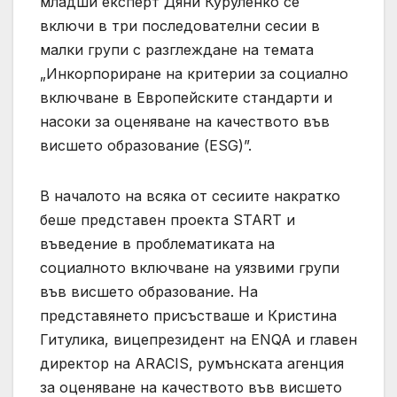
младши експерт Дяни Куруленко се
включи в три последователни сесии в
малки групи с разглеждане на темата
„Инкорпориране на критерии за социално
включване в Европейските стандарти и
насоки за оценяване на качеството във
висшето образование (ESG)”.
В началото на всяка от сесиите накратко
беше представен проекта START и
въведение в проблематиката на
социалното включване на уязвими групи
във висшето образование. На
представянето присъстваше и Кристина
Гитулика, вицепрезидент на ENQA и главен
директор на ARACIS, румънската агенция
за оценяване на качеството във висшето