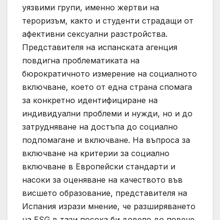
уязвими групи, именно жертви на
тероризъм, както и студенти страдащи от
афективни сексуални разстройства.
Представителя на испанската агенция
повдигна проблематиката на
бюрократичното измерение на социалното
включване, което от една страна спомага
за конкретно идентифициране на
индивидуални проблеми и нужди, но и до
затрудняване на достъпа до социално
подпомагане и включване. На въпроса за
включване на критерии за социално
включване в Европейски стандарти и
насоки за оценяване на качеството във
висшето образование, представителя на
Испания изрази мнение, че разширяването
на ESG в тази посока би довело до повече