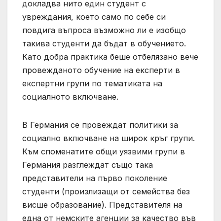
докладва нито един студент с
увреждания, което само по себе си
повдига въпроса възможно ли е изобщо
такива студенти да бъдат в обучението.
Като добра практика беше отбелязано вече
провежданото обучение на експерти в
експертни групи по тематиката на
социалното включване.
В Германия се провеждат политики за
социално включване на широк кръг групи.
Към споменатите общи уязвими групи в
Германия разглеждат също така
представители на първо поколение
студенти (произлизащи от семейства без
висше образование). Представителя на
една от немските агенции за качество във