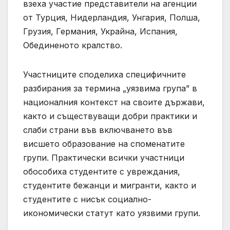
взеха участие представители на агенции
от Турция, Нидерландия, Унгария, Полша,
Грузия, Германия, Украйна, Испания,
Обединеното кралство.
Участниците споделиха специфичните
разбирания за термина „уязвима група” в
националния контекст на своите държави,
както и съществуващи добри практики и
слаби страни във включването във
висшето образование на споменатите
групи. Практически всички участници
обособиха студентите с увреждания,
студентите бежанци и мигранти, както и
студентите с нисък социално-
икономически статут като уязвими групи.