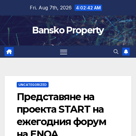
Skip
Fri. Aug 7th, 2026
4:02:43 AM
to
content
Bansko Property
UNCATEGORIZED
Представяне на
проекта START на
ежегодния форум
на ENQA