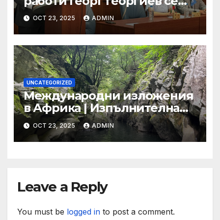
работи Георг Георгиев се
срещна с младежи по
OCT 23, 2025
ADMIN
повод 80-годишнината от
подписването на Устава на
ООН
UNCATEGORIZED
Международни изложения
в Африка | Изпълнителна
агенция за насърчаване на
OCT 23, 2025
ADMIN
малките и средните
предприятия
Leave a Reply
You must be
logged in
to post a comment.