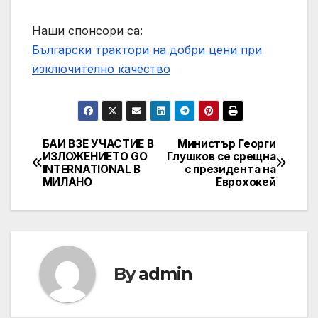
Наши спонсори са:
Български трактори на добри цени при
изключително качество
БАИ ВЗЕ УЧАСТИЕ В
Министър Георги
Post
ИЗЛОЖЕНИЕТО GO
Глушков се срещна
INTERNATIONAL В
с президента на
navigation
МИЛАНО
Еврохокей
By
admin