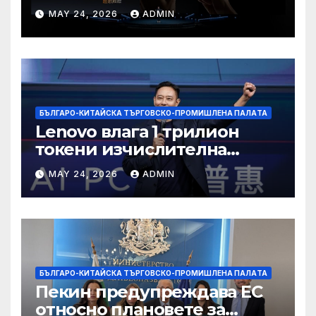
пазар
MAY 24, 2026
ADMIN
БЪЛГАРО-КИТАЙСКА ТЪРГОВСКО-ПРОМИШЛЕНА ПАЛAТА
Lenovo влага 1 трилион
токени изчислителна
мощност в AI екосистемата
MAY 24, 2026
ADMIN
БЪЛГАРО-КИТАЙСКА ТЪРГОВСКО-ПРОМИШЛЕНА ПАЛAТА
Пекин предупреждава ЕС
относно плановете за