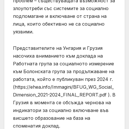
проблем – съществуващата възможност за
злоупотреби със системите за социално
подпомагане и включване от страна на
лица, които обективно не са социално
уязвими.
Представителите на Унгария и Грузия
насочиха вниманието към доклада на
Работната група за социалното измерение
към Болонската група за продължаване на
работата, който е публикуван през 2024 г.
(https://ehea.info/Immagini/BFUG_WG_Social_
Dimension_2021-2024_FINAL_REPORT.pdf ). В
Грузия в момента се обсъжда чернова на
индикатори за социално включване във
висшето образование на база на
споменатия доклад.