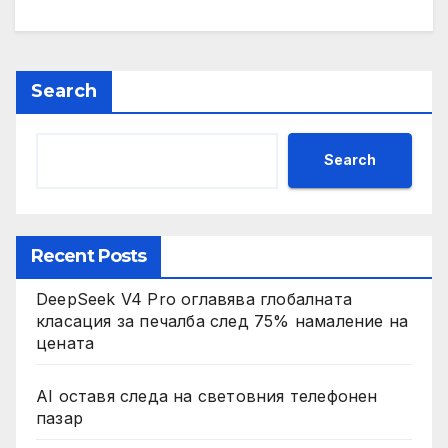
Search
Search
Recent Posts
DeepSeek V4 Pro оглавява глобалната
класация за печалба след 75% намаление на
цената
AI оставя следа на световния телефонен
пазар