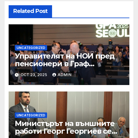
Related Post
UNCATEGORIZED
Управителят на НОИ пред
пенсионери в Граф
Игнатиево: Вие сте в златна
OCT 23, 2025
ADMIN
възраст, защото оставате
полезни за обществото
UNCATEGORIZED
Министърът на външните
работи Георг Георгиев се