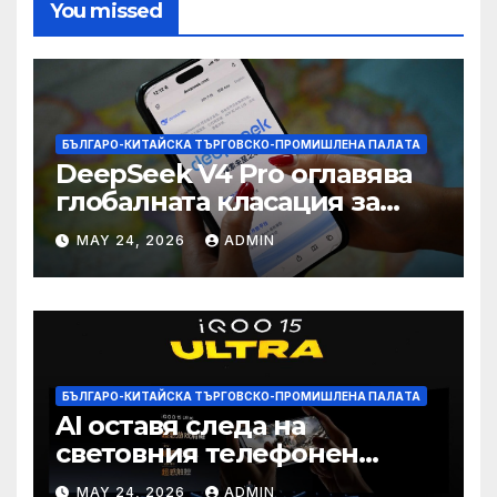
You missed
БЪЛГАРО-КИТАЙСКА ТЪРГОВСКО-ПРОМИШЛЕНА ПАЛAТА
DeepSeek V4 Pro оглавява
глобалната класация за
печалба след 75%
MAY 24, 2026
ADMIN
намаление на цената
БЪЛГАРО-КИТАЙСКА ТЪРГОВСКО-ПРОМИШЛЕНА ПАЛAТА
AI оставя следа на
световния телефонен
пазар
MAY 24, 2026
ADMIN