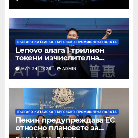
БЪЛГАРО-КИТАЙСКА ТЪРГОВСКО-ПРОМИШЛЕНА ПАЛAТА
Lenovo влага 1 трилион
токени изчислителна
мощност в AI екосистемата
MAY 24, 2026
ADMIN
БЪЛГАРО-КИТАЙСКА ТЪРГОВСКО-ПРОМИШЛЕНА ПАЛAТА
Пекин предупреждава ЕС
относно плановете за
насочване към китайски