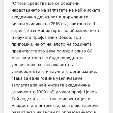
“С тези средства ще се обезпечи
нарастването на заплатата на най-ниската
академична длъжност в държавните
висши училища на 2516 лв., считано от 1
април”, каза министърът на образованието
и науката проф. Галин Цоков. Той
припомни, че от началото на годината
правителството вече осигури близо 80
млн. лв и това ще бъде поредното
увеличение на заплащането в
университетите и научните организации.
“Така за една година увеличаваме
заплатата за най-ниската академична
длъжност с 1000 лв”, уточни проф. Цоков.
Той подчерта, че това е инвестиция в
младостта и интелекта, която ще насърчи
развитието на висшето образованието и