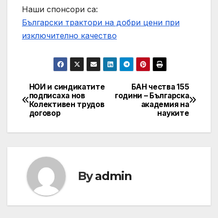
Наши спонсори са:
Български трактори на добри цени при
изключително качество
НОИ и синдикатите
БАН чества 155
Post
подписаха нов
години – Българска
Колективен трудов
академия на
navigation
договор
науките
By
admin