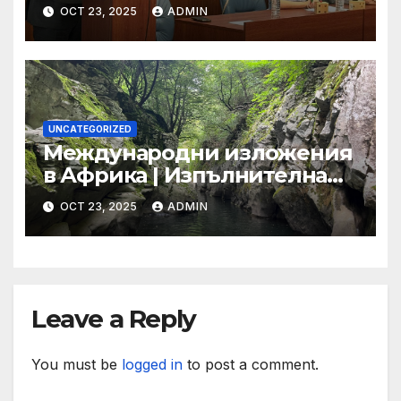
срещна с младежи по
OCT 23, 2025
ADMIN
повод 80-годишнината от
подписването на Устава на
ООН
UNCATEGORIZED
Международни изложения
в Африка | Изпълнителна
агенция за насърчаване на
OCT 23, 2025
ADMIN
малките и средните
предприятия
Leave a Reply
You must be
logged in
to post a comment.