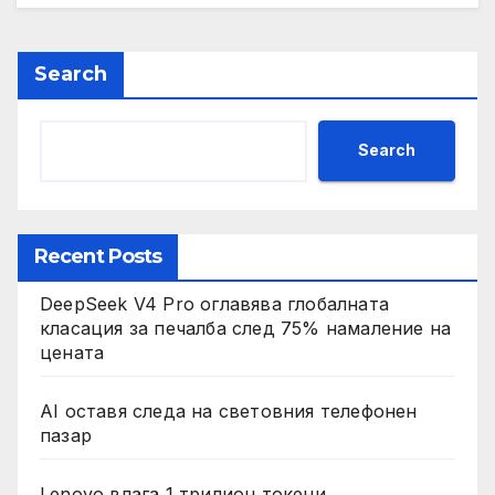
Search
Search
Recent Posts
DeepSeek V4 Pro оглавява глобалната
класация за печалба след 75% намаление на
цената
AI оставя следа на световния телефонен
пазар
Lenovo влага 1 трилион токени