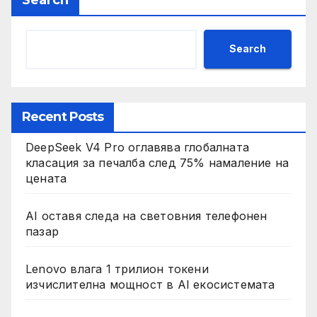
Search
Recent Posts
DeepSeek V4 Pro оглавява глобалната
класация за печалба след 75% намаление на
цената
AI оставя следа на световния телефонен
пазар
Lenovo влага 1 трилион токени
изчислителна мощност в AI екосистемата