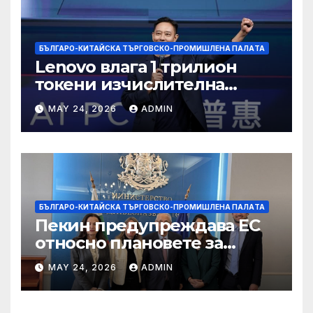
БЪЛГАРО-КИТАЙСКА ТЪРГОВСКО-ПРОМИШЛЕНА ПАЛAТА
Lenovo влага 1 трилион
токени изчислителна
мощност в AI екосистемата
MAY 24, 2026
ADMIN
БЪЛГАРО-КИТАЙСКА ТЪРГОВСКО-ПРОМИШЛЕНА ПАЛAТА
Пекин предупреждава ЕС
относно плановете за
насочване към китайски
MAY 24, 2026
ADMIN
продукти