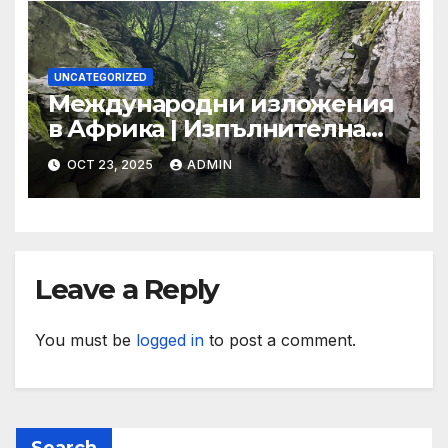
ООН
UNCATEGORIZED
Международни изложения
в Африка | Изпълнителна
агенция за насърчаване на
OCT 23, 2025
ADMIN
малките и средните
предприятия
Leave a Reply
You must be
logged in
to post a comment.
Search