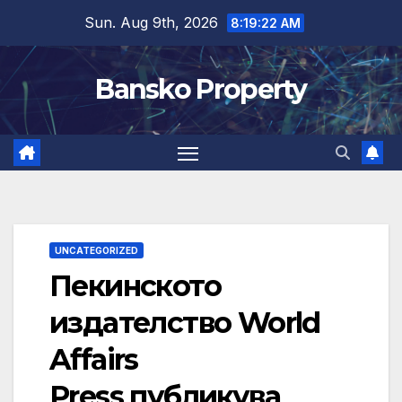
Skip
Sun. Aug 9th, 2026
8:19:23 AM
to
content
Bansko Property
UNCATEGORIZED
Пекинското
издателство World
Affairs
Press публикува