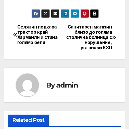
Селянин подкара
Санитарен магазин
Post
трактор край
близо до голяма
Харманли и стана
столична болница с
navigation
голяма беля
нарушение,
установи КЗП
By
admin
Related Post