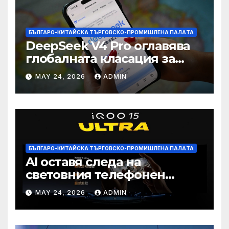
БЪЛГАРО-КИТАЙСКА ТЪРГОВСКО-ПРОМИШЛЕНА ПАЛAТА
DeepSeek V4 Pro оглавява
глобалната класация за
печалба след 75%
MAY 24, 2026
ADMIN
намаление на цената
БЪЛГАРО-КИТАЙСКА ТЪРГОВСКО-ПРОМИШЛЕНА ПАЛAТА
AI оставя следа на
световния телефонен
пазар
MAY 24, 2026
ADMIN