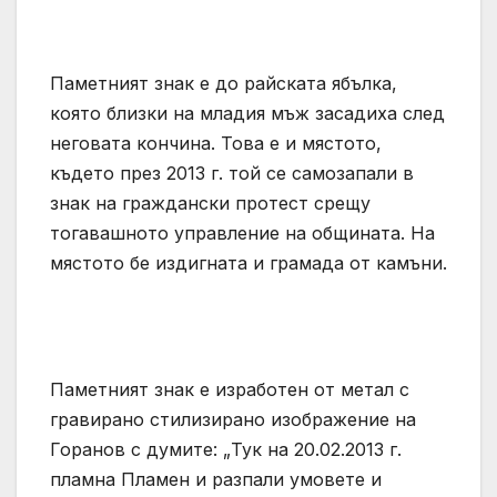
Паметният знак е до райската ябълка,
която близки на младия мъж засадиха след
неговата кончина. Това е и мястото,
където през 2013 г. той се самозапали в
знак на граждански протест срещу
тогавашното управление на общината. На
мястото бе издигната и грамада от камъни.
Паметният знак е изработен от метал с
гравирано стилизирано изображение на
Горанов с думите: „Тук на 20.02.2013 г.
пламна Пламен и разпали умовете и