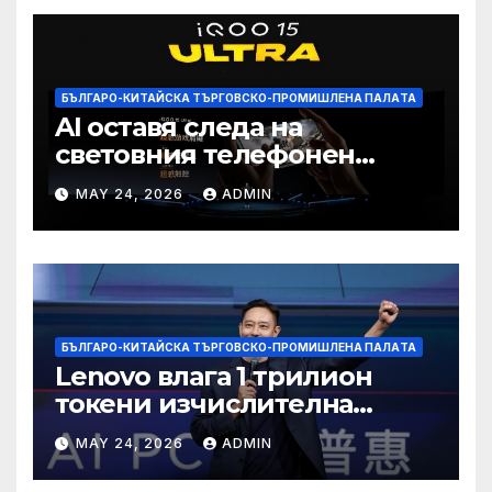
БЪЛГАРО-КИТАЙСКА ТЪРГОВСКО-ПРОМИШЛЕНА ПАЛAТА
AI оставя следа на
световния телефонен
пазар
MAY 24, 2026
ADMIN
БЪЛГАРО-КИТАЙСКА ТЪРГОВСКО-ПРОМИШЛЕНА ПАЛAТА
Lenovo влага 1 трилион
токени изчислителна
мощност в AI екосистемата
MAY 24, 2026
ADMIN