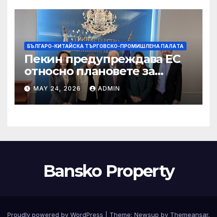
БЪЛГАРО-КИТАЙСКА ТЪРГОВСКО-ПРОМИШЛЕНА ПАЛAТА
Пекин предупреждава ЕС
относно плановете за
насочване към китайски
MAY 24, 2026
ADMIN
продукти
Bansko Property
Proudly powered by WordPress
|
Theme:
Newsup
by
Themeansar
.