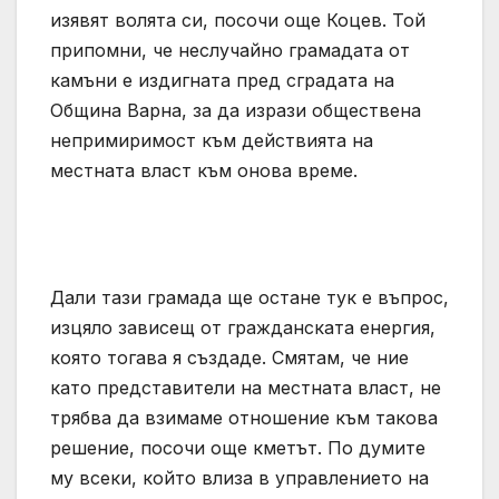
изявят волята си, посочи още Коцев. Той
припомни, че неслучайно грамадата от
камъни е издигната пред сградата на
Община Варна, за да изрази обществена
непримиримост към действията на
местната власт към онова време.
Дали тази грамада ще остане тук е въпрос,
изцяло зависещ от гражданската енергия,
която тогава я създаде. Смятам, че ние
като представители на местната власт, не
трябва да взимаме отношение към такова
решение, посочи още кметът. По думите
му всеки, който влиза в управлението на