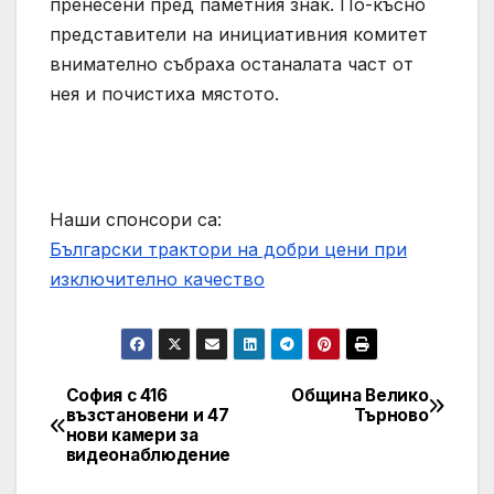
пренесени пред паметния знак. По-късно
представители на инициативния комитет
внимателно събраха останалата част от
нея и почистиха мястото.
Наши спонсори са:
Български трактори на добри цени при
изключително качество
София с 416
Община Велико
Post
възстановени и 47
Търново
нови камери за
navigation
видеонаблюдение