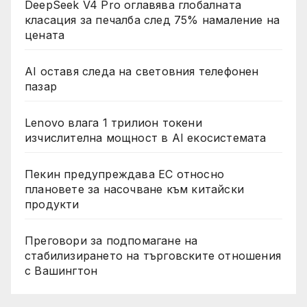
DeepSeek V4 Pro оглавява глобалната
класация за печалба след 75% намаление на
цената
AI оставя следа на световния телефонен
пазар
Lenovo влага 1 трилион токени
изчислителна мощност в AI екосистемата
Пекин предупреждава ЕС относно
плановете за насочване към китайски
продукти
Преговори за подпомагане на
стабилизирането на търговските отношения
с Вашингтон