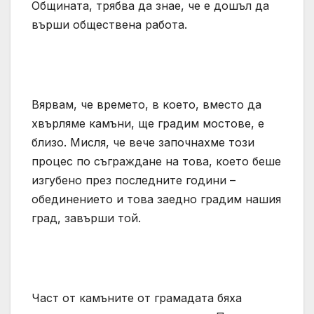
Общината, трябва да знае, че е дошъл да
върши обществена работа.
Вярвам, че времето, в което, вместо да
хвърляме камъни, ще градим мостове, е
близо. Мисля, че вече започнахме този
процес по съграждане на това, което беше
изгубено през последните години –
обединението и това заедно градим нашия
град, завърши той.
Част от камъните от грамадата бяха