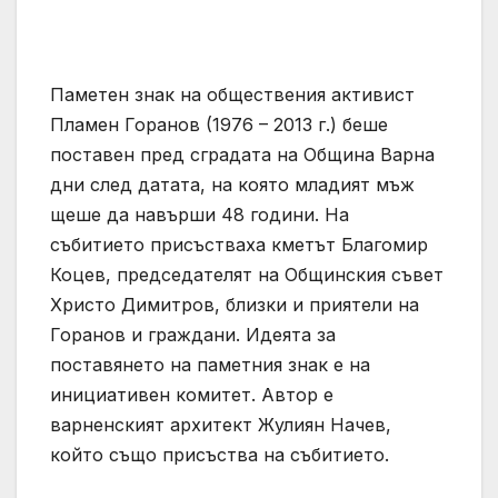
Паметен знак на обществения активист
Пламен Горанов (1976 – 2013 г.) беше
поставен пред сградата на Община Варна
дни след датата, на която младият мъж
щеше да навърши 48 години. На
събитието присъстваха кметът Благомир
Коцев, председателят на Общинския съвет
Христо Димитров, близки и приятели на
Горанов и граждани. Идеята за
поставянето на паметния знак е на
инициативен комитет. Автор е
варненският архитект Жулиян Начев,
който също присъства на събитието.