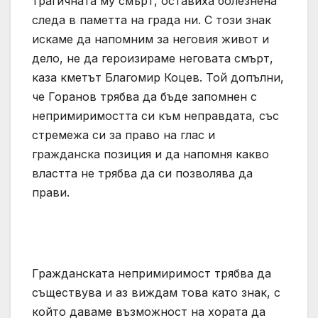
трагичната му смърт, оставиха болезнена
следа в паметта на града ни. С този знак
искаме да напомним за неговия живот и
дело, не да героизираме неговата смърт,
каза кметът Благомир Коцев. Той допълни,
че Горанов трябва да бъде запомнен с
непримиримостта си към неправдата, със
стремежа си за право на глас и
гражданска позиция и да напомня какво
властта не трябва да си позволява да
прави.
Гражданската непримиримост трябва да
съществува и аз виждам това като знак, с
който даваме възможност на хората да