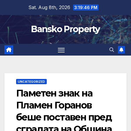
Skip
Sat. Aug 8th, 2026
3:19:47 PM
to
content
Bansko Property
UNCATEGORIZED
Паметен знак на
Пламен Горанов
беше поставен пред
сградата на Община