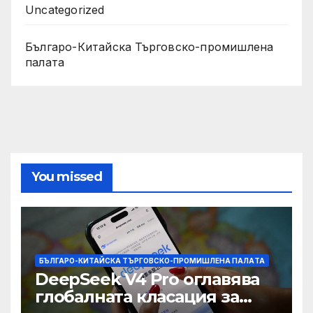
Uncategorized
Българо-Китайска Търговско-промишлена
палaта
You missed
БЪЛГАРО-КИТАЙСКА ТЪРГОВСКО-ПРОМИШЛЕНА ПАЛAТА
DeepSeek V4 Pro оглавява
глобалната класация за