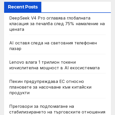
Recent Posts
DeepSeek V4 Pro оглавява глобалната
класация за печалба след 75% намаление на
цената
AI оставя следа на световния телефонен
пазар
Lenovo влага 1 трилион токени
изчислителна мощност в AI екосистемата
Пекин предупреждава ЕС относно
плановете за насочване към китайски
продукти
Преговори за подпомагане на
стабилизирането на търговските отношения