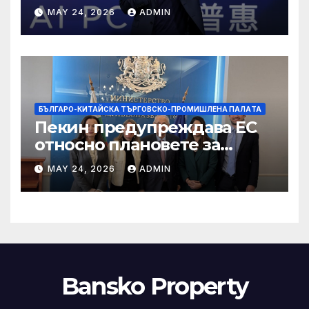
мощност в AI екосистемата
MAY 24, 2026
ADMIN
БЪЛГАРО-КИТАЙСКА ТЪРГОВСКО-ПРОМИШЛЕНА ПАЛAТА
Пекин предупреждава ЕС
относно плановете за
насочване към китайски
MAY 24, 2026
ADMIN
продукти
Bansko Property