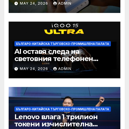
печалба след 75%
MAY 24, 2026
ADMIN
намаление на цената
БЪЛГАРО-КИТАЙСКА ТЪРГОВСКО-ПРОМИШЛЕНА ПАЛAТА
AI оставя следа на
световния телефонен
пазар
MAY 24, 2026
ADMIN
БЪЛГАРО-КИТАЙСКА ТЪРГОВСКО-ПРОМИШЛЕНА ПАЛAТА
Lenovo влага 1 трилион
токени изчислителна