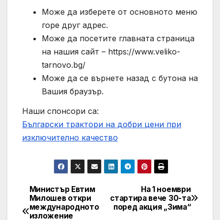
Може да изберете от основното меню
горе друг адрес.
Може да посетите главната страница
на нашия сайт – https://www.veliko-
tarnovo.bg/
Може да се върнете назад с бутона на
Вашия браузър.
Наши спонсори са:
Български трактори на добри цени при
изключително качество
Министър Евтим
На 1 ноември
Post
Милошев откри
стартира вече 30-та
международното
поред акция „Зима“
navigation
изложение