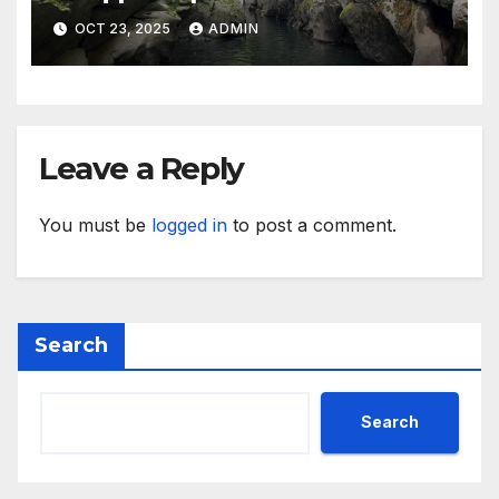
агенция за насърчаване на
OCT 23, 2025
ADMIN
малките и средните
предприятия
Leave a Reply
You must be
logged in
to post a comment.
Search
Search