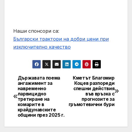
Наши спонсори са:
Български трактори на добри цени при
изключително качество
Държавата поема
Кметът Благомир
Post
ангажимент за
Коцев разпореди
навременно
спешни действия
navigation
ларвицидно
във връзка с
третиране на
прогнозите за
комарите в
гръмотевични бури
крайдунавските
общини през 2025 г.