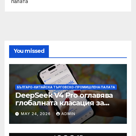
палaта
You missed
БЪЛГАРО-КИТАЙСКА ТЪРГОВСКО-ПРОМИШЛЕНА ПАЛAТА
DeepSeek V4 Pro оглавява
глобалната класация за
печалба след 75%
MAY 24, 2026
ADMIN
намаление на цената