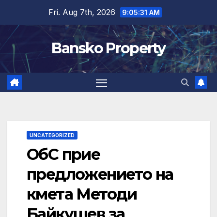
Skip
Fri. Aug 7th, 2026
9:05:31 AM
to
content
Bansko Property
UNCATEGORIZED
ОбС прие
предложението на
кмета Методи
Байкушев за