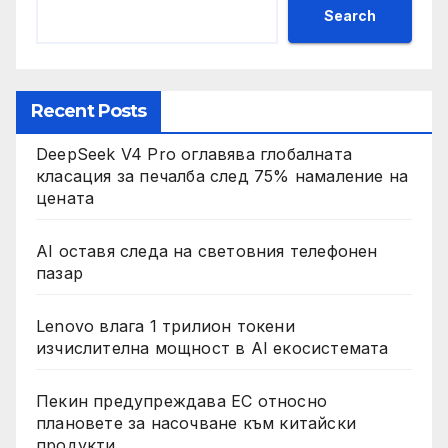
Search
Recent Posts
DeepSeek V4 Pro оглавява глобалната
класация за печалба след 75% намаление на
цената
AI оставя следа на световния телефонен
пазар
Lenovo влага 1 трилион токени
изчислителна мощност в AI екосистемата
Пекин предупреждава ЕС относно
плановете за насочване към китайски
продукти