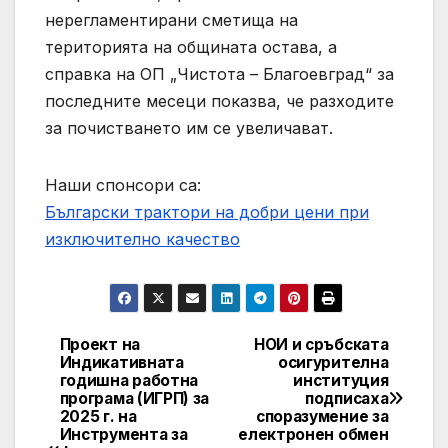
нерегламентирани сметища на
територията на общината остава, а
справка на ОП „Чистота – Благоевград“ за
последните месеци показва, че разходите
за почистването им се увеличават.
Наши спонсори са:
Български трактори на добри цени при
изключително качество
Проект на
НОИ и сръбската
Post
Индикативната
осигурителна
годишна работна
институция
navigation
програма (ИГРП) за
подписаха
2025 г. на
споразумение за
Инструмента за
електронен обмен