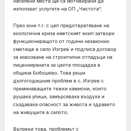
населени места ще са мотивирани да
използват услугите на ОП „Чистота“.
През юни т.г. с цел предотвратяване на
екологична криза кметският екип затвори
функциониращото от години незаконно
сметище в село Изгрев и подписа договор
за извозване на строителни отпадъци на
лицензираната за целта площадка в
община Бобошево. Това реши
дългогодишния проблем в с. Изгрев с
преминаващите тежки камиони, които
рушаха улици, замърсяваха въздуха и
създаваха опасност за живота и здравето
на живущите в селото.
Въпреки това, проблемът с