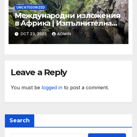
UNCATEGORIZED
Международни изложения
в Африка | Изпълнителна
агенция за насърчаване на
OCT 23, 2025
ADMIN
малките и средните
предприятия
Leave a Reply
You must be
logged in
to post a comment.
Search