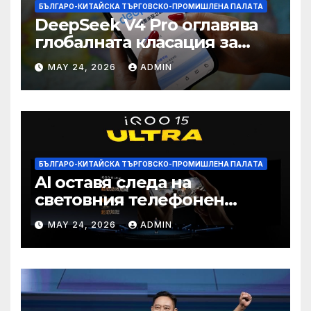
БЪЛГАРО-КИТАЙСКА ТЪРГОВСКО-ПРОМИШЛЕНА ПАЛAТА
DeepSeek V4 Pro оглавява
глобалната класация за
печалба след 75%
MAY 24, 2026
ADMIN
намаление на цената
БЪЛГАРО-КИТАЙСКА ТЪРГОВСКО-ПРОМИШЛЕНА ПАЛAТА
AI оставя следа на
световния телефонен
пазар
MAY 24, 2026
ADMIN