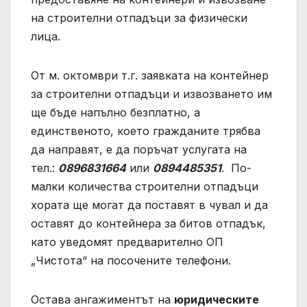
на строителни отпадъци за физически
лица.
От м. октомври т.г. заявката на контейнер
за строителни отпадъци и извозването им
ще бъде напълно безплатно, а
единственото, което гражданите трябва
да направят, е да поръчат услугата на
тел.:
0896831664
или
0894485351
. По-
малки количества строителни отпадъци
хората ще могат да поставят в чувал и да
оставят до контейнера за битов отпадък,
като уведомят предварително ОП
„Чистота“ на посочените телефони.
Остава ангажиментът на
юридическите