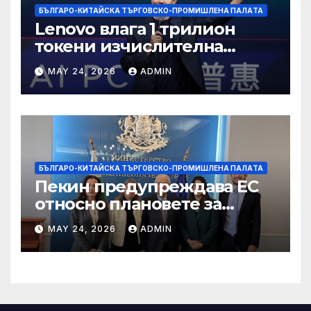
БЪЛГАРО-КИТАЙСКА ТЪРГОВСКО-ПРОМИШЛЕНА ПАЛAТА
Lenovo влага 1 трилион
токени изчислителна
мощност в AI екосистемата
MAY 24, 2026
ADMIN
БЪЛГАРО-КИТАЙСКА ТЪРГОВСКО-ПРОМИШЛЕНА ПАЛAТА
Пекин предупреждава ЕС
относно плановете за
насочване към китайски
MAY 24, 2026
ADMIN
продукти