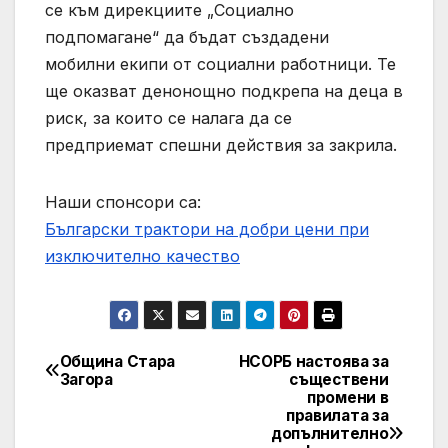
се към дирекциите „Социално
подпомагане“ да бъдат създадени
мобилни екипи от социални работници. Те
ще оказват денонощно подкрепа на деца в
риск, за които се налага да се
предприемат спешни действия за закрила.
Наши спонсори са:
Български трактори на добри цени при
изключително качество
Община Стара
НСОРБ настоява за
Post
Загора
съществени
промени в
navigation
правилата за
допълнително