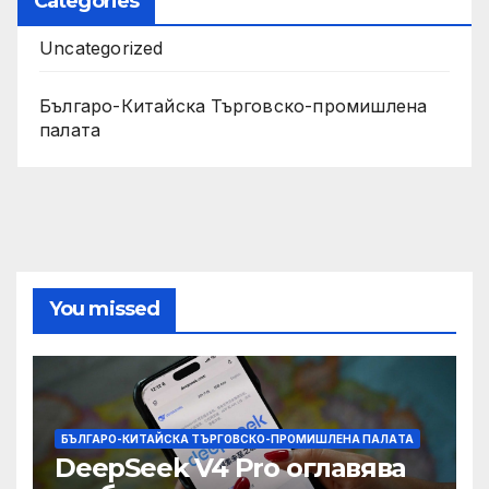
Categories
Uncategorized
Българо-Китайска Търговско-промишлена
палaта
You missed
БЪЛГАРО-КИТАЙСКА ТЪРГОВСКО-ПРОМИШЛЕНА ПАЛAТА
DeepSeek V4 Pro оглавява