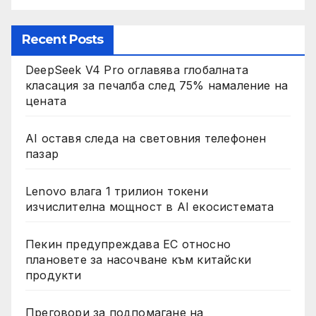
Recent Posts
DeepSeek V4 Pro оглавява глобалната
класация за печалба след 75% намаление на
цената
AI оставя следа на световния телефонен
пазар
Lenovo влага 1 трилион токени
изчислителна мощност в AI екосистемата
Пекин предупреждава ЕС относно
плановете за насочване към китайски
продукти
Преговори за подпомагане на