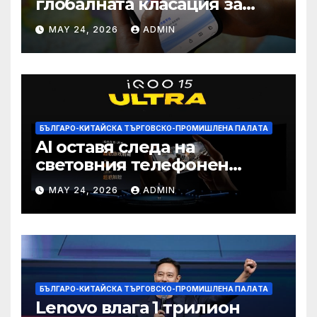
глобалната класация за
печалба след 75%
MAY 24, 2026
ADMIN
намаление на цената
БЪЛГАРО-КИТАЙСКА ТЪРГОВСКО-ПРОМИШЛЕНА ПАЛAТА
AI оставя следа на
световния телефонен
пазар
MAY 24, 2026
ADMIN
БЪЛГАРО-КИТАЙСКА ТЪРГОВСКО-ПРОМИШЛЕНА ПАЛAТА
Lenovo влага 1 трилион