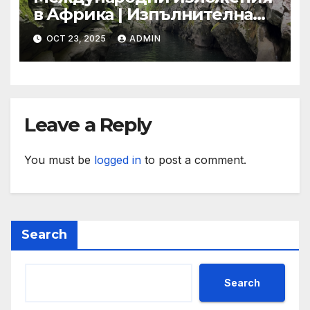
в Африка | Изпълнителна
агенция за насърчаване на
OCT 23, 2025
ADMIN
малките и средните
предприятия
Leave a Reply
You must be
logged in
to post a comment.
Search
Search