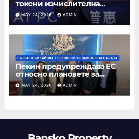
токени изчислителна
мощност в AI екосистемата
MAY 24, 2026
ADMIN
БЪЛГАРО-КИТАЙСКА ТЪРГОВСКО-ПРОМИШЛЕНА ПАЛAТА
Пекин предупреждава ЕС
относно плановете за
насочване към китайски
MAY 24, 2026
ADMIN
продукти
Bansko Property