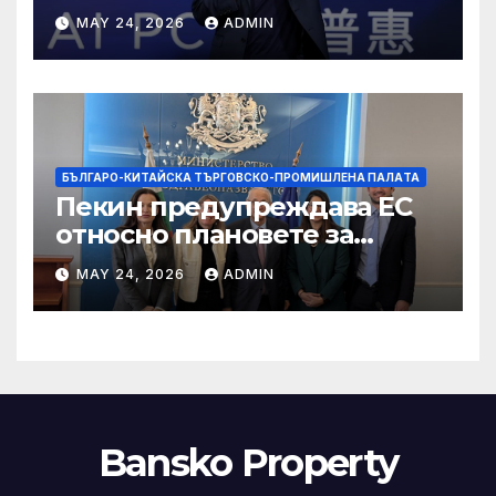
мощност в AI екосистемата
MAY 24, 2026
ADMIN
БЪЛГАРО-КИТАЙСКА ТЪРГОВСКО-ПРОМИШЛЕНА ПАЛAТА
Пекин предупреждава ЕС
относно плановете за
насочване към китайски
MAY 24, 2026
ADMIN
продукти
Bansko Property