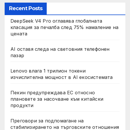
Recent Posts
DeepSeek V4 Pro оглавява глобалната
класация за печалба след 75% намаление на
цената
AI оставя следа на световния телефонен
пазар
Lenovo влага 1 трилион токени
изчислителна мощност в AI екосистемата
Пекин предупреждава ЕС относно
плановете за насочване към китайски
продукти
Преговори за подпомагане на
стабилизирането на търговските отношения