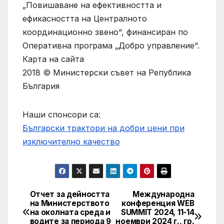
„Повишаване на ефективността и
ефикасността на Централното
координационно звено“, финансиран по
Оперативна програма „Добро управление“.
Карта на сайта
2018 © Министерски съвет на Република
България
Наши спонсори са:
Български трактори на добри цени при
изключително качество
Отчет за дейността
Международна
Post
на Министерството
конференция WEB
на околната среда и
SUMMIT 2024, 11-14
navigation
водите за периода 9
ноември 2024 г., гр.