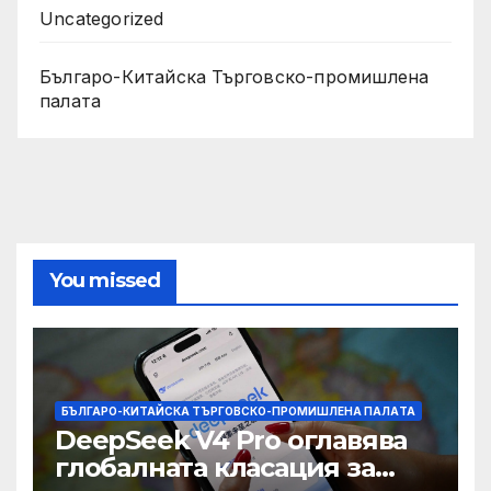
Uncategorized
Българо-Китайска Търговско-промишлена
палaта
You missed
БЪЛГАРО-КИТАЙСКА ТЪРГОВСКО-ПРОМИШЛЕНА ПАЛAТА
DeepSeek V4 Pro оглавява
глобалната класация за