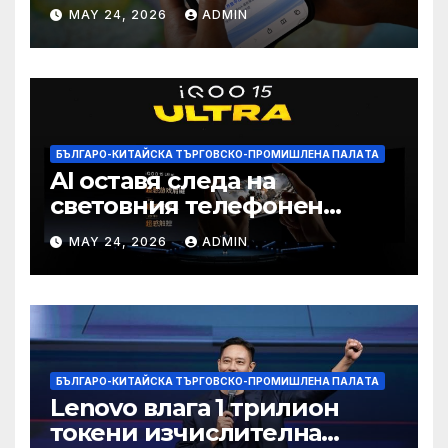
печалба след 75%
MAY 24, 2026
ADMIN
намаление на цената
БЪЛГАРО-КИТАЙСКА ТЪРГОВСКО-ПРОМИШЛЕНА ПАЛAТА
AI оставя следа на
световния телефонен
пазар
MAY 24, 2026
ADMIN
БЪЛГАРО-КИТАЙСКА ТЪРГОВСКО-ПРОМИШЛЕНА ПАЛAТА
Lenovo влага 1 трилион
токени изчислителна