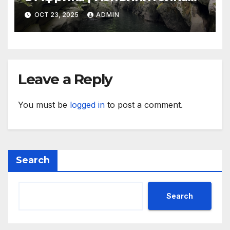
агенция за насърчаване на
OCT 23, 2025
ADMIN
малките и средните
предприятия
Leave a Reply
You must be
logged in
to post a comment.
Search
Search