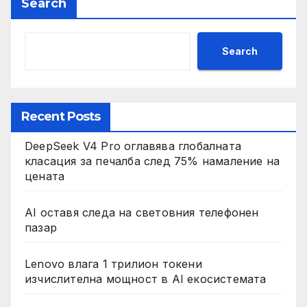
Search
Search
Recent Posts
DeepSeek V4 Pro оглавява глобалната
класация за печалба след 75% намаление на
цената
AI оставя следа на световния телефонен
пазар
Lenovo влага 1 трилион токени
изчислителна мощност в AI екосистемата