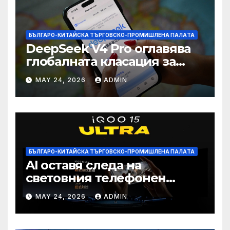
БЪЛГАРО-КИТАЙСКА ТЪРГОВСКО-ПРОМИШЛЕНА ПАЛAТА
DeepSeek V4 Pro оглавява
глобалната класация за
печалба след 75%
MAY 24, 2026
ADMIN
намаление на цената
БЪЛГАРО-КИТАЙСКА ТЪРГОВСКО-ПРОМИШЛЕНА ПАЛAТА
AI оставя следа на
световния телефонен
пазар
MAY 24, 2026
ADMIN