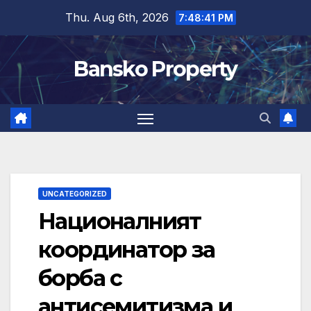
Skip
Thu. Aug 6th, 2026
7:48:42 PM
to
content
Bansko Property
UNCATEGORIZED
Националният
координатор за
борба с
антисемитизма и