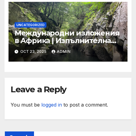
ООН
UNCATEGORIZED
Международни изложения
в Африка | Изпълнителна
агенция за насърчаване на
OCT 23, 2025
ADMIN
малките и средните
предприятия
Leave a Reply
You must be
logged in
to post a comment.