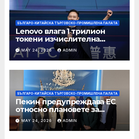
БЪЛГАРО-КИТАЙСКА ТЪРГОВСКО-ПРОМИШЛЕНА ПАЛAТА
Lenovo влага 1 трилион
токени изчислителна
мощност в AI екосистемата
MAY 24, 2026
ADMIN
БЪЛГАРО-КИТАЙСКА ТЪРГОВСКО-ПРОМИШЛЕНА ПАЛAТА
Пекин предупреждава ЕС
относно плановете за
насочване към китайски
MAY 24, 2026
ADMIN
продукти