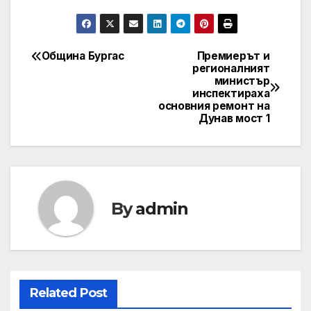
Община Бургас
Премиерът и
Post
регионалният
министър
navigation
инспектираха
основния ремонт на
Дунав мост 1
By
admin
Related Post