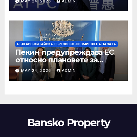
MAY 24, 2026
ADMIN
БЪЛГАРО-КИТАЙСКА ТЪРГОВСКО-ПРОМИШЛЕНА ПАЛAТА
Пекин предупреждава ЕС
относно плановете за
насочване към китайски
MAY 24, 2026
ADMIN
продукти
Bansko Property