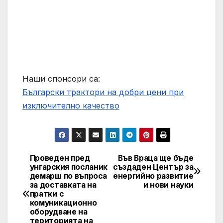
Наши спонсори са:
Български трактори на добри цени при
изключително качество
Проведен пред
Във Враца ще бъде
Post
унгарския посланик
създаден Център за
демарш по въпроса
енергийно развитие
navigation
за доставката на
и нови науки
пратки с
комуникационно
оборудване на
територията на