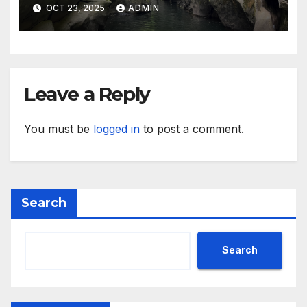
агенция за насърчаване на
OCT 23, 2025
ADMIN
малките и средните
предприятия
Leave a Reply
You must be
logged in
to post a comment.
Search
Search