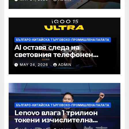
намаление на цената
БЪЛГАРО-КИТАЙСКА ТЪРГОВСКО-ПРОМИШЛЕНА ПАЛAТА
AI оставя следа на
световния телефонен
пазар
MAY 24, 2026
ADMIN
БЪЛГАРО-КИТАЙСКА ТЪРГОВСКО-ПРОМИШЛЕНА ПАЛAТА
Lenovo влага 1 трилион
токени изчислителна
мощност в AI екосистемата