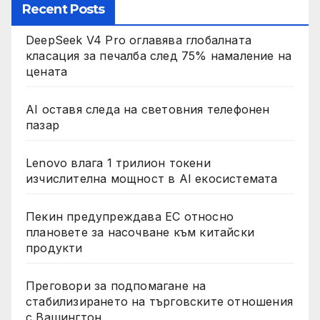
Recent Posts
DeepSeek V4 Pro оглавява глобалната
класация за печалба след 75% намаление на
цената
AI оставя следа на световния телефонен
пазар
Lenovo влага 1 трилион токени
изчислителна мощност в AI екосистемата
Пекин предупреждава ЕС относно
плановете за насочване към китайски
продукти
Преговори за подпомагане на
стабилизирането на търговските отношения
с Вашингтон