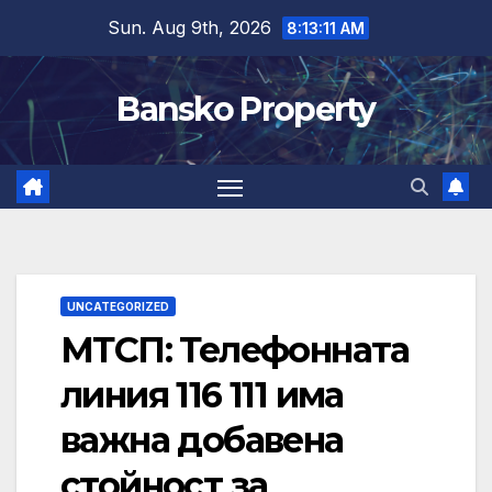
Skip
Sun. Aug 9th, 2026
8:13:12 AM
to
content
Bansko Property
UNCATEGORIZED
МТСП: Телефонната
линия 116 111 има
важна добавена
стойност за