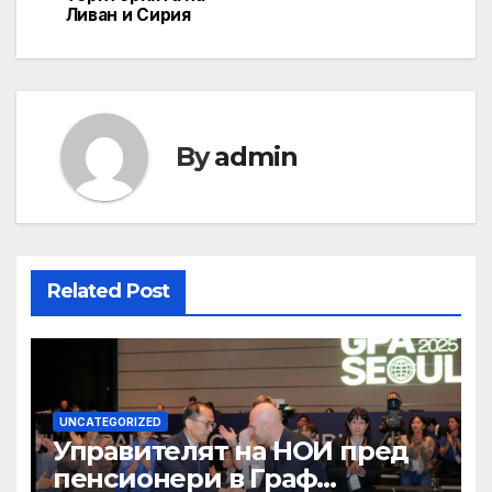
Ливан и Сирия
By
admin
Related Post
UNCATEGORIZED
Управителят на НОИ пред
пенсионери в Граф