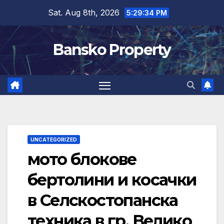
Skip
Sat. Aug 8th, 2026
5:29:35 PM
to
content
Bansko Property
UNCATEGORIZED
мото блокове
бертолини и косачки
в Селскостопанска
техника в гр. Велико