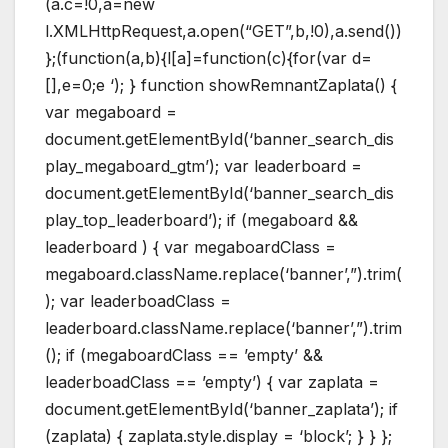
(a.c=!0,a=new
l.XMLHttpRequest,a.open(“GET”,b,!0),a.send())
};(function(a,b){l[a]=function(c){for(var d=
[],e=0;e
‘); } function showRemnantZaplata() {
var megaboard =
document.getElementById(‘banner_search_dis
play_megaboard_gtm’); var leaderboard =
document.getElementById(‘banner_search_dis
play_top_leaderboard’); if (megaboard &&
leaderboard ) { var megaboardClass =
megaboard.className.replace(‘banner’,”).trim(
); var leaderboadClass =
leaderboard.className.replace(‘banner’,”).trim
(); if (megaboardClass == ’empty’ &&
leaderboadClass == ’empty’) { var zaplata =
document.getElementById(‘banner_zaplata’); if
(zaplata) { zaplata.style.display = ‘block’; } } };