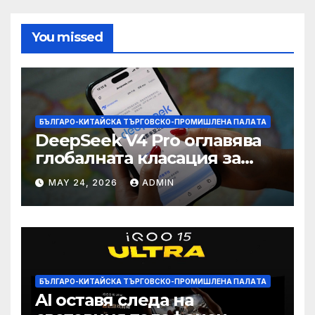
You missed
БЪЛГАРО-КИТАЙСКА ТЪРГОВСКО-ПРОМИШЛЕНА ПАЛAТА
DeepSeek V4 Pro оглавява
глобалната класация за
печалба след 75%
MAY 24, 2026
ADMIN
намаление на цената
БЪЛГАРО-КИТАЙСКА ТЪРГОВСКО-ПРОМИШЛЕНА ПАЛAТА
AI оставя следа на