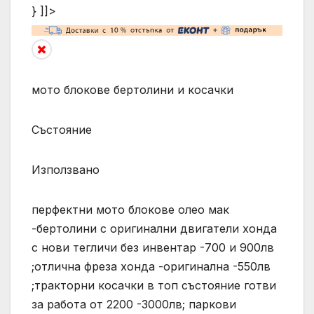
} ]]>
мото блокове бертолини и косачки
Състояние
Използвано
перфектни мото блокове олео мак
-бертолини с оригинални двигатели хонда
с нови тегличи без инвентар -700 и 900лв
;отлична фреза хонда -оригинална -550лв
;тракторни косачки в топ състояние готви
за работа от 2200 -3000лв; паркови