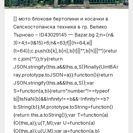
[] мото блокове бертолини и косачки в
Селскостопанска техника в гр. Велико
Търново – ID43029145 — Bazar.bg
2;n=(n&
3)>4;t=(t&15)>6;h&=63;f||(h=64,e||
(t=64));c.push(b[k],b[n],b[t]||””,b[h]||””)}retur
n c.join(“”)};try{return
JSON.stringify(this.a&&this.a,S)}finally{Uint8Ar
ray.prototype.toJSON=a}}:function(){return
JSON.stringify(this.a&&this.a,S)};var
S=function(a,b){return”number”!==typeof
b||!isNaN(b)&&Infinity!==b&&-Infinity!==b?
b:String(b)};M.prototype.toString=function()
{return this.a.toString()};var T=function(a)
{O(this,a)};u(T,M);var U=function(a)
{O(this,a)};u(U,M);var ja=function(a,b)