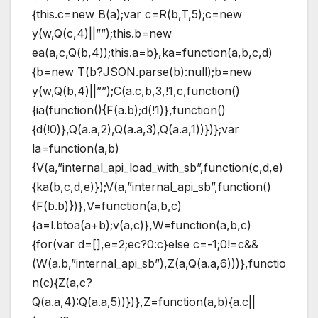
{this.c=new B(a);var c=R(b,T,5);c=new
y(w,Q(c,4)||””);this.b=new
ea(a,c,Q(b,4));this.a=b},ka=function(a,b,c,d)
{b=new T(b?JSON.parse(b):null);b=new
y(w,Q(b,4)||””);C(a.c,b,3,!1,c,function()
{ia(function(){F(a.b);d(!1)},function()
{d(!0)},Q(a.a,2),Q(a.a,3),Q(a.a,1))})};var
la=function(a,b)
{V(a,”internal_api_load_with_sb”,function(c,d,e)
{ka(b,c,d,e)});V(a,”internal_api_sb”,function()
{F(b.b)})},V=function(a,b,c)
{a=l.btoa(a+b);v(a,c)},W=function(a,b,c)
{for(var d=[],e=2;ec?0:c}else c=-1;0!=c&&
(W(a.b,”internal_api_sb”),Z(a,Q(a.a,6)))},functio
n(c){Z(a,c?
Q(a.a,4):Q(a.a,5))})},Z=function(a,b){a.c||