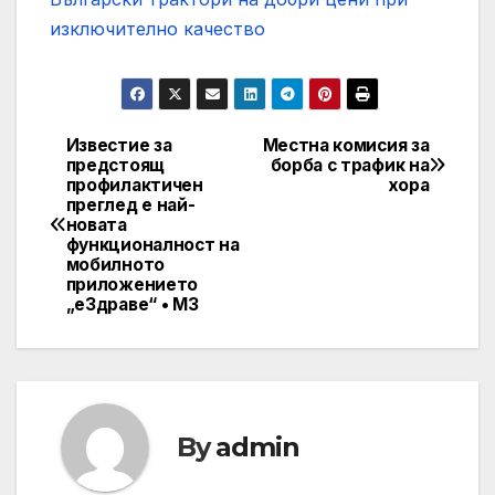
изключително качество
Известие за
Местна комисия за
Post
предстоящ
борба с трафик на
профилактичен
хора
navigation
преглед е най-
новата
функционалност на
мобилното
приложението
„еЗдраве“ • МЗ
By
admin