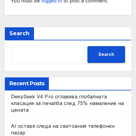
You must be
logged in
to post a comment.
Search
Search
Recent Posts
DeepSeek V4 Pro оглавява глобалната
класация за печалба след 75% намаление на
цената
AI оставя следа на световния телефонен
пазар