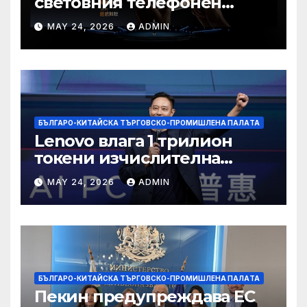
световния телефонен
пазар
MAY 24, 2026
ADMIN
БЪЛГАРО-КИТАЙСКА ТЪРГОВСКО-ПРОМИШЛЕНА ПАЛAТА
Lenovo влага 1 трилион
токени изчислителна
мощност в AI екосистемата
MAY 24, 2026
ADMIN
БЪЛГАРО-КИТАЙСКА ТЪРГОВСКО-ПРОМИШЛЕНА ПАЛAТА
Пекин предупреждава ЕС