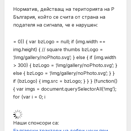
Норматив, действащ на територията на Р
България, който се счита от страна на
подателя на сигнала, че е нарушен:
= 0)) { var bzLogo = null; if (img.width ==
img.height) { // square thumbs bzLogo =
‘/img/gallery/noPhoto.svg’; } else { if (img.width
> 300) { bzLogo = ‘/img/gallery/noPhoto.svg’; }
else { bzLogo = ‘/img/gallery/noPhoto.svg’; } }
if (bzLogo) { img.src = bzLogo; } } } (function()
{ var imgs = document.querySelectorAll(‘img’);
for (var i = 0; i
Наши спонсори са:
Български трактори на добри цени при