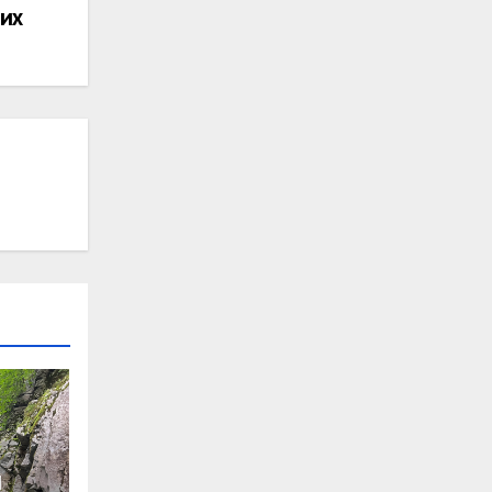
дих
и