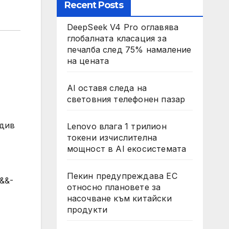
Recent Posts
DeepSeek V4 Pro оглавява
глобалната класация за
печалба след 75% намаление
на цената
AI оставя следа на
световния телефонен пазар
вдив
Lenovo влага 1 трилион
токени изчислителна
мощност в AI екосистемата
Пекин предупреждава ЕС
b&&-
относно плановете за
насочване към китайски
продукти