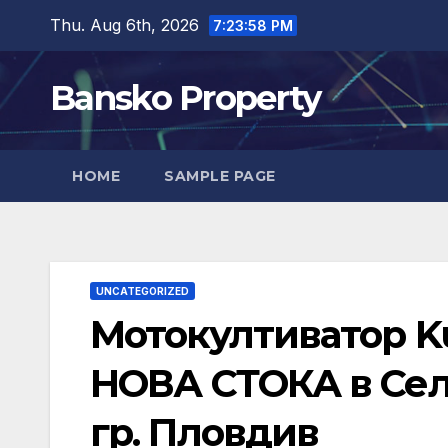
Skip
Thu. Aug 6th, 2026
7:23:59 PM
to
content
Bansko Property
HOME
SAMPLE PAGE
UNCATEGORIZED
Мотокултиватор K
НОВА СТОКА в Сел
гр. Пловдив