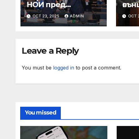
НОИ пред
вън
пенсионери в
Геор
OCT 23, 2025
ADMIN
OCT 
Граф Игнатиево:
сре
Вие сте в златна
по п
възраст, защото
год
оставате полезни
под
Leave a Reply
за обществото
Уста
You must be
logged in
to post a comment.
You missed