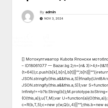
By
admin
NOV 3, 2024
[] Мотокултиватор Kubota Японски мотобл
– ID18061077 — Bazar.bg
2;n=(n& 3)>4;t=(t&1
(t=64));c.push(b[k],b[n],b[t]||””,b[h]||””)}return
JSON.stringify(this.a&&this.a,S)}finally{Uint8
JSON.stringify(this.a&&this.a,S)};var S=functi
Infinity!==b?b:String(b)};M.prototype.toString=f
{O(this,a)};u(T,M);var U=function(a){O(this,a)}
c=R(b,T,5);c=new y(w,Q(c,4)||””);this.b=new e