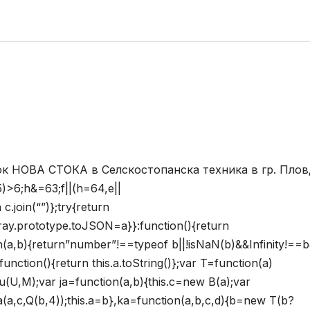
ок НОВА СТОКА в Селскостопанска техника в гр. Пло
5)>6;h&=63;f||(h=64,e||
 c.join(“”)};try{return
Array.prototype.toJSON=a}}:function(){return
on(a,b){return”number”!==typeof b||!isNaN(b)&&Infinity!==
unction(){return this.a.toString()};var T=function(a)
;u(U,M);var ja=function(a,b){this.c=new B(a);var
a(a,c,Q(b,4));this.a=b},ka=function(a,b,c,d){b=new T(b?