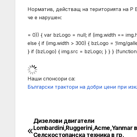
Норматив, действащ на територията на Р Бъ
че е нарушен:
= 0)) { var bzLogo = null; if (img.width == img
else { if (img.width > 300) { bzLogo = ‘/img/gal
} if (bzLogo) { img.src = bzLogo; } } } (function
Наши спонсори са:
Български трактори на добри цени при из
Дизелови двигатели
Post
Lombardini,Ruggerini,Acme,Yanmar 
navigation
Селскостопанска техника в гр.