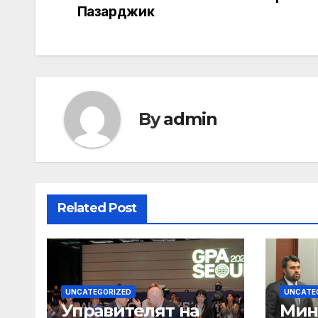
Пазарджик
By
admin
Related Post
UNCATEGORIZED
UNCATE
Управителят на
Мин