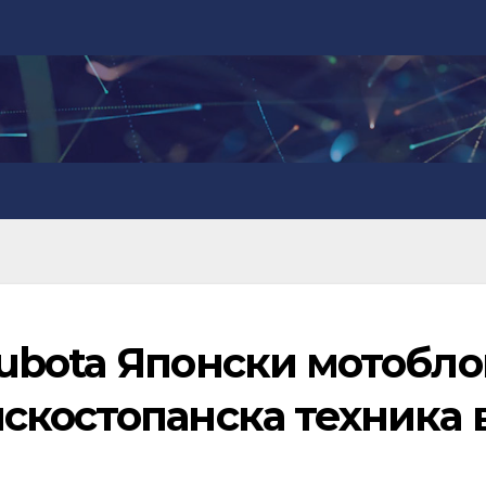
ubota Японски мотобло
скостопанска техника 