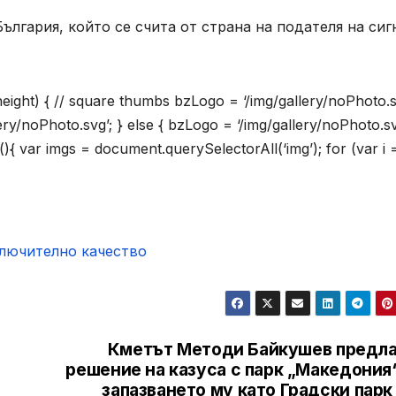
лгария, който се счита от страна на подателя на сиг
.height) { // square thumbs bzLogo = ‘/img/gallery/noPhoto.s
lery/noPhoto.svg’; } else { bzLogo = ‘/img/gallery/noPhoto.sv
(){ var imgs = document.querySelectorAll(‘img’); for (var i =
ключително качество
Кметът Методи Байкушев предла
в
рeшение на казуса с парк „Македония
запазването му като Градски парк