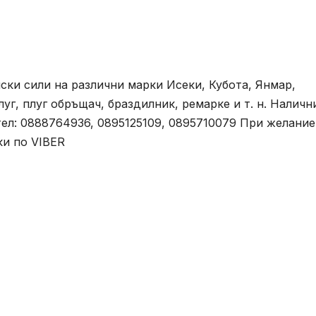
ски сили на различни марки Исеки, Кубота, Янмар,
уг, плуг обръщач, браздилник, ремарке и т. н. Наличн
 тел: 0888764936, 0895125109, 0895710079 При желание
ки по VIBER