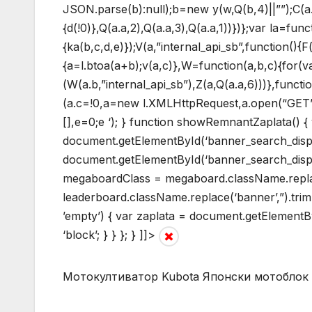
JSON.parse(b):null);b=new y(w,Q(b,4)||””);C(a.c,
{d(!0)},Q(a.a,2),Q(a.a,3),Q(a.a,1))})};var la=fun
{ka(b,c,d,e)});V(a,”internal_api_sb”,function(){
{a=l.btoa(a+b);v(a,c)},W=function(a,b,c){for(v
(W(a.b,”internal_api_sb”),Z(a,Q(a.a,6)))},functi
(a.c=!0,a=new l.XMLHttpRequest,a.open(“GET”,b,
[],e=0;e
‘); } function showRemnantZaplata() 
document.getElementById(‘banner_search_disp
document.getElementById(‘banner_search_displa
megaboardClass = megaboard.className.replace
leaderboard.className.replace(‘banner’,”).tri
’empty’) { var zaplata = document.getElementById
‘block’; } } }; } ]]>
Мотокултиватор Kubota Японски мотобло