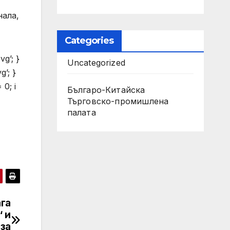
нала,
Categories
vg’; }
Uncategorized
g’; }
 0; i
Българо-Китайска
Търговско-промишлена
палaта
га
“ и
 за