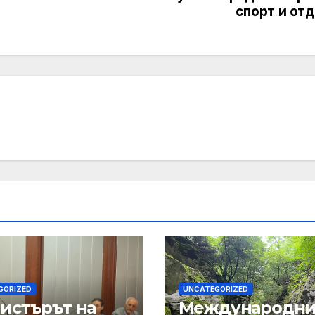
спорт и от
GORIZED
UNCATEGORIZED
истърът на
Международн