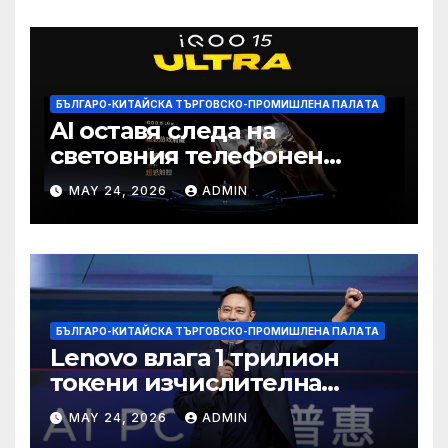
БЪЛГАРО-КИТАЙСКА ТЪРГОВСКО-ПРОМИШЛЕНА ПАЛAТА
AI оставя следа на
световния телефонен
пазар
MAY 24, 2026
ADMIN
БЪЛГАРО-КИТАЙСКА ТЪРГОВСКО-ПРОМИШЛЕНА ПАЛAТА
Lenovo влага 1 трилион
токени изчислителна
мощност в AI екосистемата
MAY 24, 2026
ADMIN