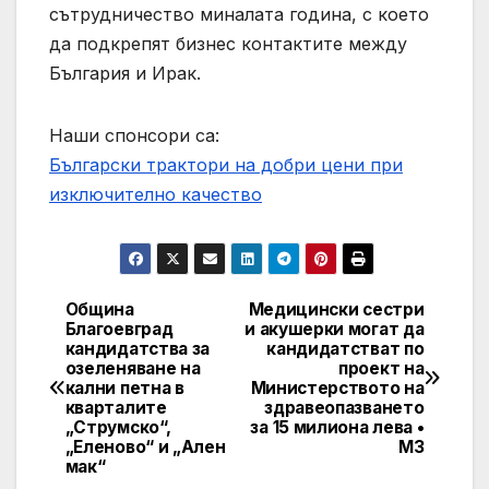
сътрудничество миналата година, с което
да подкрепят бизнес контактите между
България и Ирак.
Наши спонсори са:
Български трактори на добри цени при
изключително качество
Община
Медицински сестри
Post
Благоевград
и акушерки могат да
кандидатства за
кандидатстват по
navigation
озеленяване на
проект на
кални петна в
Министерството на
кварталите
здравеопазването
„Струмско“,
за 15 милиона лева •
„Еленово“ и „Ален
МЗ
мак“