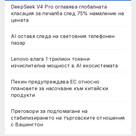
DeepSeek V4 Pro оглавява глобалната
класация за печалба след 75% намаление на
цената
AI оставя следа на световния телефонен
пазар
Lenovo влага 1 трилион токени
изчислителна мощност в AI екосистемата
Пекин предупреждава ЕС относно
плановете за насочване към китайски
продукти
Преговори за подпомагане на
стабилизирането на търговските отношения
с Вашингтон