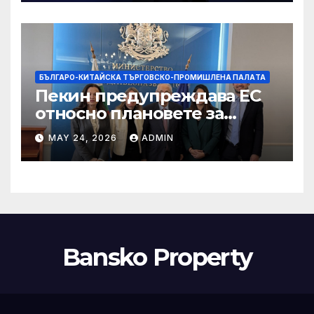
БЪЛГАРО-КИТАЙСКА ТЪРГОВСКО-ПРОМИШЛЕНА ПАЛAТА
Пекин предупреждава ЕС
относно плановете за
насочване към китайски
MAY 24, 2026
ADMIN
продукти
Bansko Property