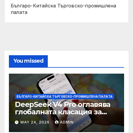
Българо-Китайска Търговско-промишлена
палaта
You missed
БЪЛГАРО-КИТАЙСКА ТЪРГОВСКО-ПРОМИШЛЕНА ПАЛAТА
DeepSeek V4 Pro оглавява
глобалната класация за
печалба след 75%
MAY 24, 2026
ADMIN
намаление на цената