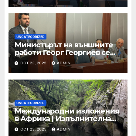
възраст, защото оставате
полезни за обществото
UNCATEGORIZED
Министърът на външните
работи Георг Георгиев се
срещна с младежи по
OCT 23, 2025
ADMIN
повод 80-годишнината от
подписването на Устава на
ООН
UNCATEGORIZED
Международни изложения
в Африка | Изпълнителна
агенция за насърчаване на
OCT 23, 2025
ADMIN
малките и средните