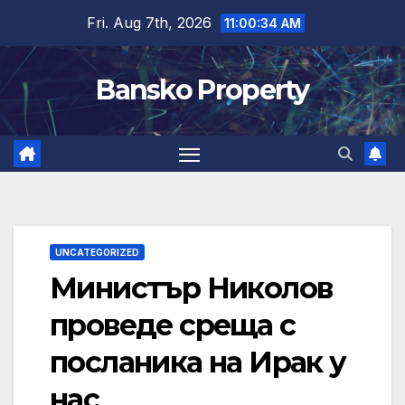
Skip
Fri. Aug 7th, 2026
11:00:34 AM
to
content
Bansko Property
UNCATEGORIZED
Министър Николов
проведе среща с
посланика на Ирак у
нас