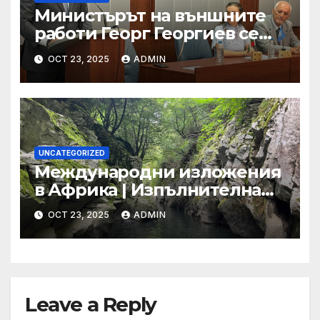
Министърът на външните
работи Георг Георгиев се
срещна с младежи по
OCT 23, 2025
ADMIN
повод 80-годишнината от
подписването на Устава на
ООН
UNCATEGORIZED
Международни изложения
в Африка | Изпълнителна
агенция за насърчаване на
OCT 23, 2025
ADMIN
малките и средните
предприятия
Leave a Reply