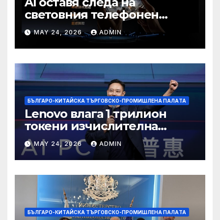
AI оставя следа на
световния телефонен
пазар
MAY 24, 2026
ADMIN
БЪЛГАРО-КИТАЙСКА ТЪРГОВСКО-ПРОМИШЛЕНА ПАЛAТА
Lenovo влага 1 трилион
токени изчислителна
мощност в AI екосистемата
MAY 24, 2026
ADMIN
БЪЛГАРО-КИТАЙСКА ТЪРГОВСКО-ПРОМИШЛЕНА ПАЛAТА