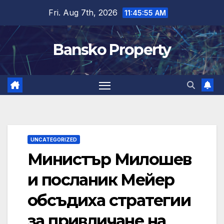
Skip
Fri. Aug 7th, 2026
11:45:55 AM
to
content
Bansko Property
UNCATEGORIZED
Министър Милошев
и посланик Мейер
обсъдиха стратегии
за привличане на