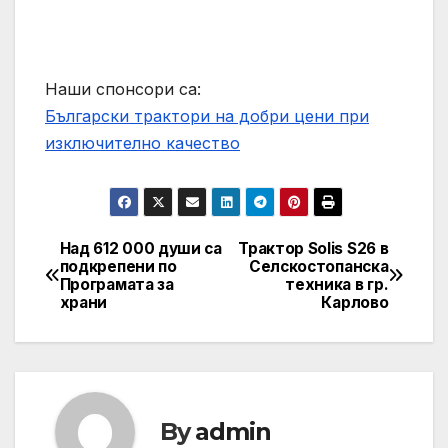
Наши спонсори са:
Български трактори на добри цени при
изключително качество
Над 612 000 души са
Трактор Solis S26 в
Post
подкрепени по
Селскостопанска
Програмата за
техника в гр.
navigation
храни
Карлово
By
admin