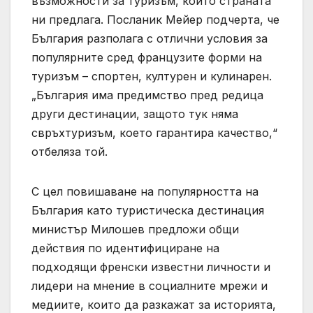
възможности за туризъм, които страната
ни предлага. Посланик Мейер подчерта, че
България разполага с отлични условия за
популярните сред французите форми на
туризъм – спортен, културен и кулинарен.
„България има предимство пред редица
други дестинации, защото тук няма
свръхтуризъм, което гарантира качество,“
отбеляза той.
С цел повишаване на популярността на
България като туристическа дестинация
министър Милошев предложи общи
действия по идентифициране на
подходящи френски известни личности и
лидери на мнение в социалните мрежи и
медиите, които да разкажат за историята,