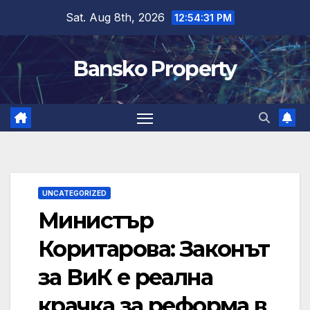
Skip
Sat. Aug 8th, 2026
12:54:32 PM
to
content
Bansko Property
UNCATEGORIZED
Министър
Коритарова: Законът
за ВиК е реална
крачка за реформа в