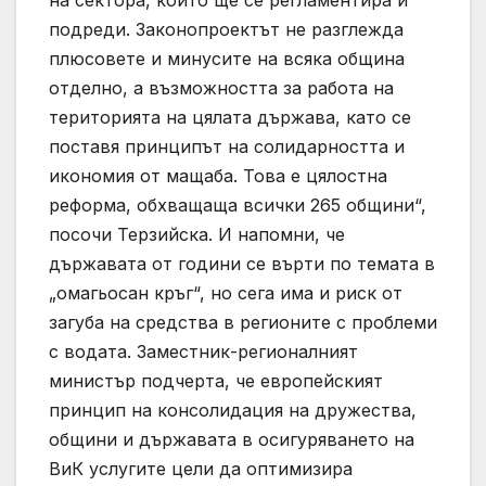
на сектора, който ще се регламентира и
подреди. Законопроектът не разглежда
плюсовете и минусите на всяка община
отделно, а възможността за работа на
територията на цялата държава, като се
поставя принципът на солидарността и
икономия от мащаба. Това е цялостна
реформа, обхващаща всички 265 общини“,
посочи Терзийска. И напомни, че
държавата от години се върти по темата в
„омагьосан кръг“, но сега има и риск от
загуба на средства в регионите с проблеми
с водата. Заместник-регионалният
министър подчерта, че европейският
принцип на консолидация на дружества,
общини и държавата в осигуряването на
ВиК услугите цели да оптимизира