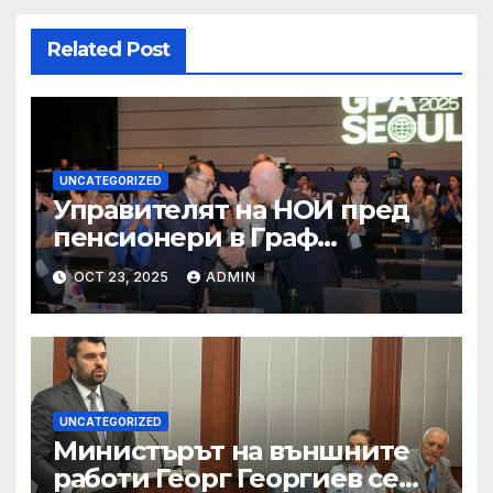
Related Post
UNCATEGORIZED
Управителят на НОИ пред
пенсионери в Граф
Игнатиево: Вие сте в златна
OCT 23, 2025
ADMIN
възраст, защото оставате
полезни за обществото
UNCATEGORIZED
Министърът на външните
работи Георг Георгиев се