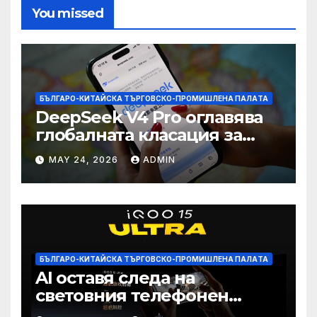
You missed
БЪЛГАРО-КИТАЙСКА ТЪРГОВСКО-ПРОМИШЛЕНА ПАЛAТА
DeepSeek V4 Pro оглавява
глобалната класация за
печалба след 75%
MAY 24, 2026
ADMIN
намаление на цената
БЪЛГАРО-КИТАЙСКА ТЪРГОВСКО-ПРОМИШЛЕНА ПАЛAТА
AI оставя следа на
световния телефонен
пазар