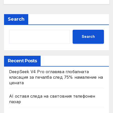
Search
Search
Recent Posts
DeepSeek V4 Pro оглавява глобалната
класация за печалба след 75% намаление на
цената
AI оставя следа на световния телефонен
пазар