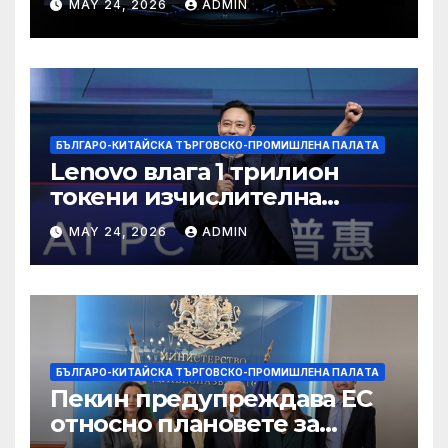
MAY 24, 2026
ADMIN
БЪЛГАРО-КИТАЙСКА ТЪРГОВСКО-ПРОМИШЛЕНА ПАЛAТА
Lenovo влага 1 трилион
токени изчислителна
мощност в AI екосистемата
MAY 24, 2026
ADMIN
БЪЛГАРО-КИТАЙСКА ТЪРГОВСКО-ПРОМИШЛЕНА ПАЛAТА
Пекин предупреждава ЕС
относно плановете за