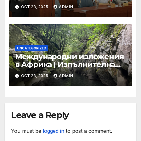
срещна с младежи по
OCT 23, 2025
ADMIN
повод 80-годишнината от
подписването на Устава на
ООН
UNCATEGORIZED
Международни изложения
в Африка | Изпълнителна
агенция за насърчаване на
OCT 23, 2025
ADMIN
малките и средните
предприятия
Leave a Reply
You must be
logged in
to post a comment.