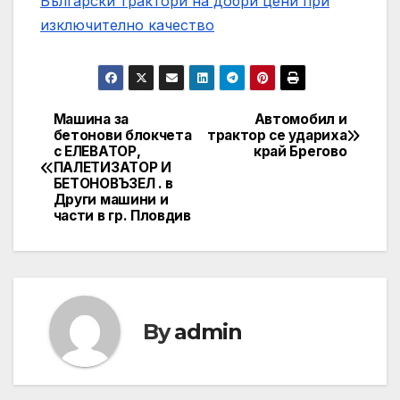
Български трактори на добри цени при
изключително качество
Машина за
Автомобил и
Post
бетонови блокчета
трактор се удариха
с ЕЛЕВАТОР,
край Брегово
navigation
ПАЛЕТИЗАТОР И
БЕТОНОВЪЗЕЛ . в
Други машини и
части в гр. Пловдив
By
admin