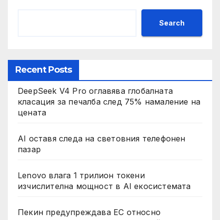
Search
Recent Posts
DeepSeek V4 Pro оглавява глобалната
класация за печалба след 75% намаление на
цената
AI оставя следа на световния телефонен
пазар
Lenovo влага 1 трилион токени
изчислителна мощност в AI екосистемата
Пекин предупреждава ЕС относно