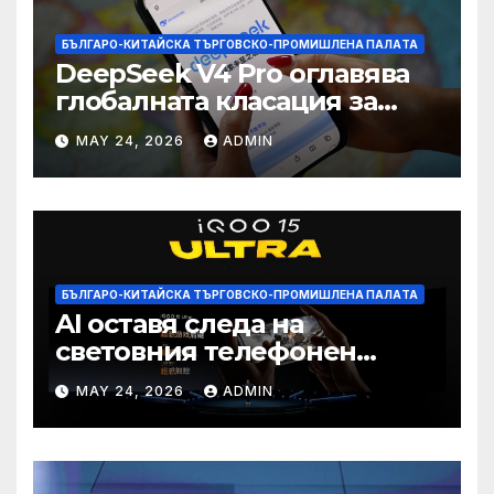
БЪЛГАРО-КИТАЙСКА ТЪРГОВСКО-ПРОМИШЛЕНА ПАЛAТА
DeepSeek V4 Pro оглавява
глобалната класация за
печалба след 75%
MAY 24, 2026
ADMIN
намаление на цената
БЪЛГАРО-КИТАЙСКА ТЪРГОВСКО-ПРОМИШЛЕНА ПАЛAТА
AI оставя следа на
световния телефонен
пазар
MAY 24, 2026
ADMIN