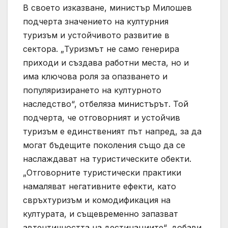
В своето изказване, министър Милошев
подчерта значението на културния
туризъм и устойчивото развитие в
сектора. „Туризмът не само генерира
приходи и създава работни места, но и
има ключова роля за опазването и
популяризирането на културното
наследство“, отбеляза министърът. Той
подчерта, че отговорният и устойчив
туризъм е единственият път напред, за да
могат бъдещите поколения също да се
наслаждават на туристическите обекти.
„Отговорните туристически практики
намаляват негативните ефекти, като
свръхтуризъм и комодификация на
културата, и същевременно запазват
автентичността на дестинациите“, добави