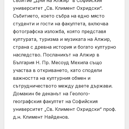
събитие „Дни на Алжир“ в Софийския
университет „Св. Климент Охридски“.
Събитието, което събра на едно място
студенти и гости на факултета, включва
фотографска изложба, която представя
културата, туризма и музиката на Алжир,
страна с древна история и богато културно
наследство. Посланикът на Алжир в
България Н. Пр. Месоуд Мехила също
участва в откриването, като сподели
важността на културния обмен и
сътрудничеството между двете държави.
Домакин бе деканът на Геолого-
географския факултет на Софийския
университет „Св. Климент Охридски“ проф.
д.н. Климент Найденов.