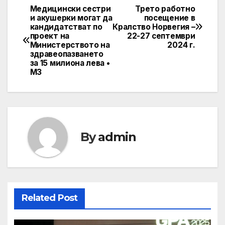
Медицински сестри
Трето работно
Post
и акушерки могат да
посещение в
кандидатстват по
Кралство Норвегия –
navigation
проект на
22-27 септември
Министерството на
2024 г.
здравеопазването
за 15 милиона лева •
МЗ
By
admin
Related Post