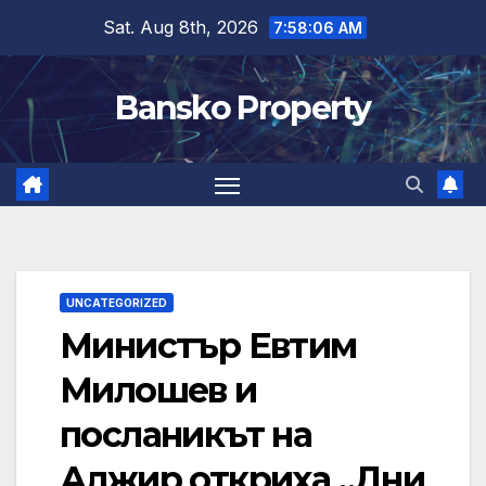
Skip
Sat. Aug 8th, 2026
7:58:07 AM
to
content
Bansko Property
UNCATEGORIZED
Министър Евтим
Милошев и
посланикът на
Алжир откриха „Дни