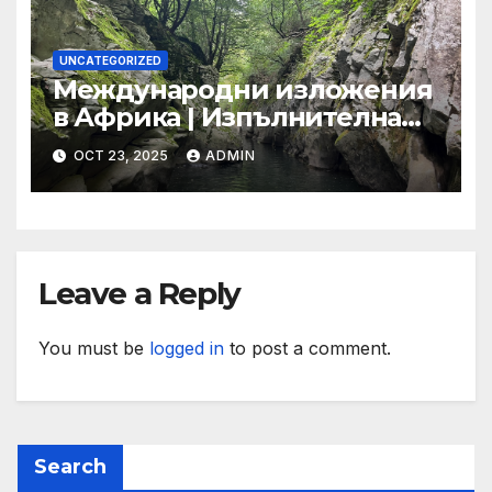
UNCATEGORIZED
Международни изложения
в Африка | Изпълнителна
агенция за насърчаване на
OCT 23, 2025
ADMIN
малките и средните
предприятия
Leave a Reply
You must be
logged in
to post a comment.
Search