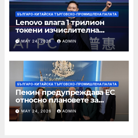
БЪЛГАРО-КИТАЙСКА ТЪРГОВСКО-ПРОМИШЛЕНА ПАЛAТА
Lenovo влага 1 трилион
токени изчислителна
мощност в AI екосистемата
MAY 24, 2026
ADMIN
БЪЛГАРО-КИТАЙСКА ТЪРГОВСКО-ПРОМИШЛЕНА ПАЛAТА
Пекин предупреждава ЕС
относно плановете за
насочване към китайски
MAY 24, 2026
ADMIN
продукти