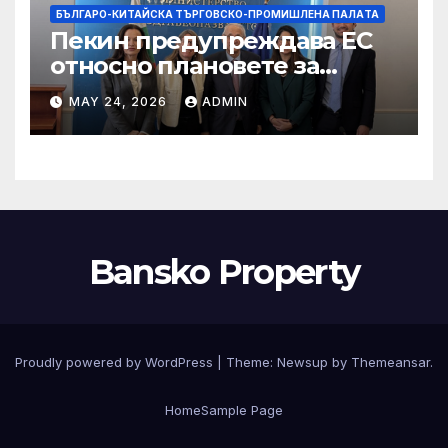
БЪЛГАРО-КИТАЙСКА ТЪРГОВСКО-ПРОМИШЛЕНА ПАЛAТА
Пекин предупреждава ЕС
относно плановете за
насочване към китайски
MAY 24, 2026
ADMIN
продукти
Bansko Property
Proudly powered by WordPress
|
Theme:
Newsup
by
Themeansar
.
Home
Sample Page