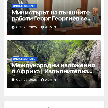
UNCATEGORIZED
Министърът на външните
работи Георг Георгиев се
срещна с младежи по
OCT 23, 2025
ADMIN
повод 80-годишнината от
подписването на Устава на
ООН
UNCATEGORIZED
Международни изложения
в Африка | Изпълнителна
агенция за насърчаване на
OCT 23, 2025
ADMIN
малките и средните
предприятия