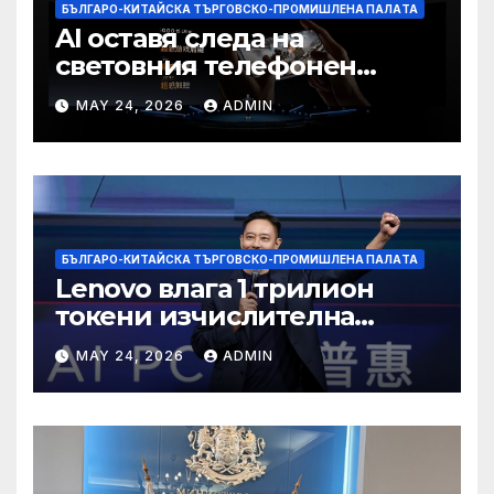
БЪЛГАРО-КИТАЙСКА ТЪРГОВСКО-ПРОМИШЛЕНА ПАЛAТА
AI оставя следа на
световния телефонен
пазар
MAY 24, 2026
ADMIN
БЪЛГАРО-КИТАЙСКА ТЪРГОВСКО-ПРОМИШЛЕНА ПАЛAТА
Lenovo влага 1 трилион
токени изчислителна
мощност в AI екосистемата
MAY 24, 2026
ADMIN