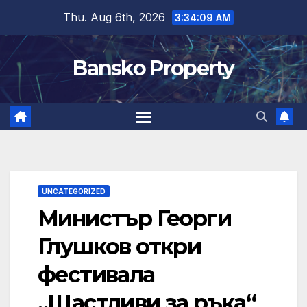
Skip
Thu. Aug 6th, 2026
3:34:10 AM
to
content
Bansko Property
UNCATEGORIZED
Министър Георги
Глушков откри
фестивала
„Щастливи за ръка“