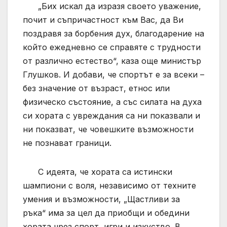
„Бих искал да изразя своето уважение,
почит и съпричастност към Вас, да Ви
поздравя за борбения дух, благодарение на
който ежедневно се справяте с трудности
от различно естество“, каза още министър
Глушков. И добави, че спортът е за всеки –
без значение от възраст, етнос или
физическо състояние, а със силата на духа
си хората с увреждания са ни показвали и
ни показват, че човешките възможности
не познават граници.
С идеята, че хората са истински
шампиони с воля, независимо от техните
умения и възможности, „Щастливи за
ръка“ има за цел да приобщи и обедини
хората чрез спорт, игри и изкуство. В