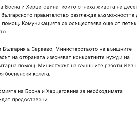
в Босна и Херцеговина, които отнеха живота на десе
 българското правителство разглежда възможността 
 помощ. Комуникацията се осъществява още от петък
то.
а България в Сараево, Министерството на външните
абът на отбраната изясняват конкретните нужди на
нитарна помощ. Министърът на външните работи Иван
я босненски колега.
рмията на Босна и Херцеговина за необходимата
ъдат предоставени.