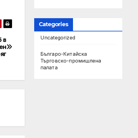
Categories
Uncategorized
 в
вен
яг
Българо-Китайска
Търговско-промишлена
палaта