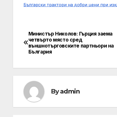
Български трактори на добри цени при из
Министър Николов: Гърция заема
Post
четвърто място сред
navigation
външнотърговските партньори на
България
By
admin