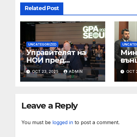
Related Post
UNCATEGORIZED
UNCATE
Управителят на
Мин
НОИ пред
вън
пенсионери в
Геор
OCT 23, 2025
ADMIN
OCT 
Граф Игнатиево:
сре
Вие сте в златна
по п
възраст, защото
год
оставате полезни
под
Leave a Reply
за обществото
Уста
You must be
logged in
to post a comment.