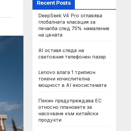
Recent Posts
DeepSeek V4 Pro оглавява
глобалната класация за
печалба след 75% намаление
на цената
AI оставя следа на
световния телефонен пазар
Lenovo влага 1 трилион
токени изчислителна
мощност в AI екосистемата
Пекин предупреждава ЕС
относно плановете за
насочване към китайски
продукти