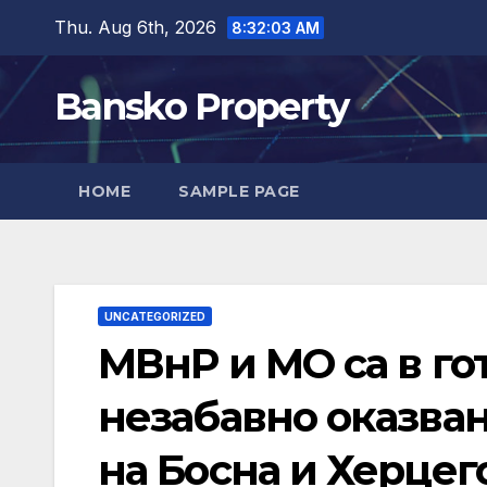
Skip
Thu. Aug 6th, 2026
8:32:04 AM
to
content
Bansko Property
HOME
SAMPLE PAGE
UNCATEGORIZED
МВнР и МО са в го
незабавно оказва
на Босна и Херцег