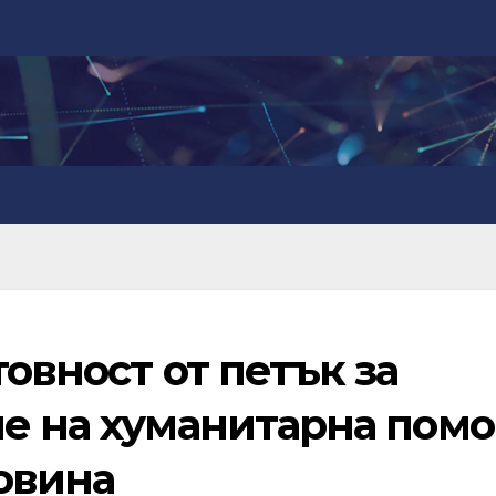
товност от петък за
не на хуманитарна пом
овина