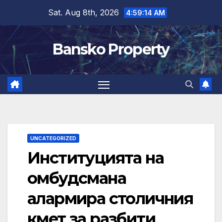
Skip
Sat. Aug 8th, 2026
4:59:15 AM
to
content
Bansko Property
UNCATEGORIZED
Институцията на
омбудсмана
алармира столичния
кмет за разбити