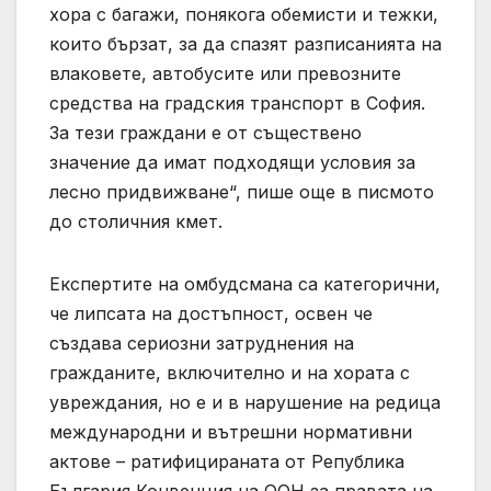
хора с багажи, понякога обемисти и тежки,
които бързат, за да спазят разписанията на
влаковете, автобусите или превозните
средства на градския транспорт в София.
За тези граждани е от съществено
значение да имат подходящи условия за
лесно придвижване“, пише още в писмото
до столичния кмет.
Експертите на омбудсмана са категорични,
че липсата на достъпност, освен че
създава сериозни затруднения на
гражданите, включително и на хората с
увреждания, но е и в нарушение на редица
международни и вътрешни нормативни
актове – ратифицираната от Република
България Конвенция на ООН за правата на