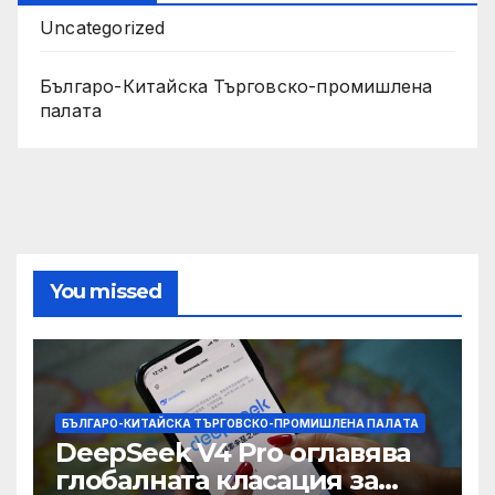
Uncategorized
Българо-Китайска Търговско-промишлена
палaта
You missed
БЪЛГАРО-КИТАЙСКА ТЪРГОВСКО-ПРОМИШЛЕНА ПАЛAТА
DeepSeek V4 Pro оглавява
глобалната класация за