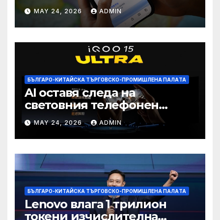
печалба след 75%
MAY 24, 2026
ADMIN
намаление на цената
БЪЛГАРО-КИТАЙСКА ТЪРГОВСКО-ПРОМИШЛЕНА ПАЛAТА
AI оставя следа на
световния телефонен
пазар
MAY 24, 2026
ADMIN
БЪЛГАРО-КИТАЙСКА ТЪРГОВСКО-ПРОМИШЛЕНА ПАЛAТА
Lenovo влага 1 трилион
токени изчислителна