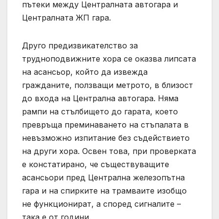
пътеки между Централната автогара и
Централната ЖП гара.
Друго предизвикателство за
трудноподвижните хора се оказва липсата
на асансьор, който да извежда
гражданите, ползващи метрото, в близост
до входа на Централна автогара. Няма
рампи на стълбището до гарата, което
превръща преминаването на стъпалата в
невъзможно изпитание без съдействието
на други хора. Освен това, при проверката
е констатирано, че съществуващите
асансьори пред Централна железопътна
гара и на спирките на трамваите изобщо
не функционират, а според сигналите –
така е от години.