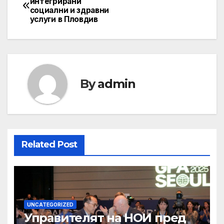
интегрирани
социални и здравни
navigation
услуги в Пловдив
By
admin
Related Post
UNCATEGORIZED
Управителят на НОИ пред