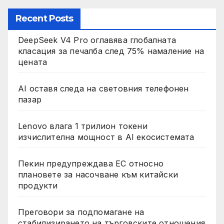
Recent Posts
DeepSeek V4 Pro оглавява глобалната
класация за печалба след 75% намаление на
цената
AI оставя следа на световния телефонен
пазар
Lenovo влага 1 трилион токени
изчислителна мощност в AI екосистемата
Пекин предупреждава ЕС относно
плановете за насочване към китайски
продукти
Преговори за подпомагане на
стабилизирането на търговските отношения