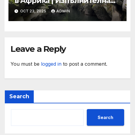
в Африка | Изпълнителна
агенция за насърчаване на
OCT 23, 2025
ADMIN
малките и средните
предприятия
Leave a Reply
You must be
logged in
to post a comment.
Search
Search