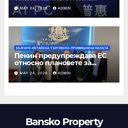
мощност в AI екосистемата
MAY 24, 2026
ADMIN
БЪЛГАРО-КИТАЙСКА ТЪРГОВСКО-ПРОМИШЛЕНА ПАЛAТА
Пекин предупреждава ЕС
относно плановете за
насочване към китайски
MAY 24, 2026
ADMIN
продукти
Bansko Property