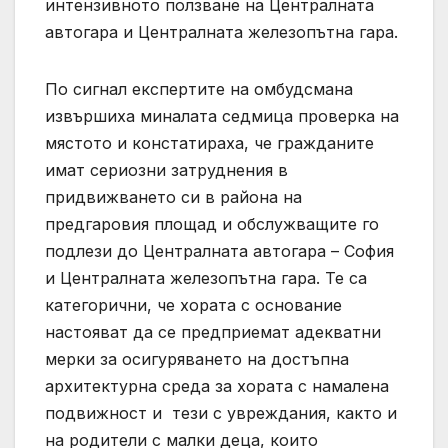
интензивното ползване на Централната
автогара и Централната железопътна гара.
По сигнал експертите на омбудсмана
извършиха миналата седмица проверка на
мястото и констатираха, че гражданите
имат сериозни затруднения в
придвижването си в района на
предгаровия площад и обслужващите го
подлези до Централната автогара – София
и Централната железопътна гара. Те са
категорични, че хората с основание
настояват да се предприемат адекватни
мерки за осигуряването на достъпна
архитектурна среда за хората с намалена
подвижност и тези с увреждания, както и
на родители с малки деца, които