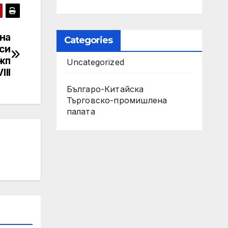
на
Categories
си
жп
Uncategorized
III
Българо-Китайска
Търговско-промишлена
палaта