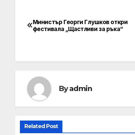
Министър Георги Глушков откри
Post
фестивала „Щастливи за ръка“
navigation
By
admin
Related Post