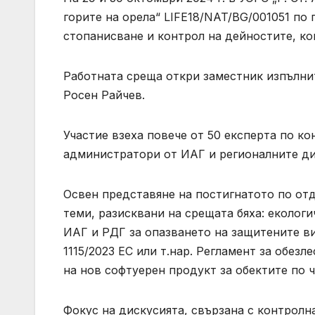
горите на орела“ LIFE18/NAT/BG/001051 по
стопанисване и контрол на дейностите, ко
Работната среща откри заместник изпълни
Росен Райчев.
Участие взеха повече от 50 експерта по к
администратори от ИАГ и регионалните ди
Освен представяне на постигнатото по от
теми, разисквани на срещата бяха: еколог
ИАГ и РДГ за опазването на защитените вид
1115/2023 ЕС или т.нар. Регламент за обез
на нов софтуерен продукт за обектите по ч
Фокус на дискусията, свързана с контролн