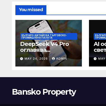
You missed
БЪЛГАРО-КИТАЙСКА ТЪРГОВСКО-
БЪЛГАР
ПРОМИШЛЕНА ПАЛAТА
ПРОМИ
DeepSeek V4 Pro
AI о
оглавява
све
глобалната
тел
MAY 24, 2026
ADMIN
MAY
класация за
печалба след 75%
намаление на
цената
Bansko Property