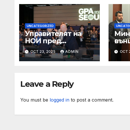
UNCATEGORIZED
UNCATE
Управителят на
Мин
НОИ пред
вън
пенсионери в
Геор
OCT 23, 2025
ADMIN
OCT 
Граф Игнатиево:
сре
Вие сте в златна
по п
възраст, защото
год
оставате полезни
под
Leave a Reply
за обществото
Уста
You must be
logged in
to post a comment.