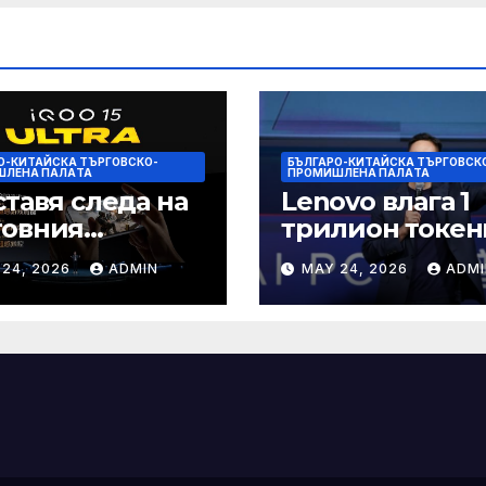
О-КИТАЙСКА ТЪРГОВСКО-
БЪЛГАРО-КИТАЙСКА ТЪРГОВСК
ШЛЕНА ПАЛAТА
ПРОМИШЛЕНА ПАЛAТА
ставя следа на
Lenovo влага 1
товния
трилион токен
ефонен пазар
изчислителна
 24, 2026
ADMIN
MAY 24, 2026
ADMI
мощност в AI
екосистемата