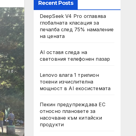
Recent Posts
DeepSeek V4 Pro оглавява
глобалната класация за
печалба след 75% намаление
на цената
AI оставя следа на
световния телефонен пазар
Lenovo влага 1 трилион
токени изчислителна
мощност в AI екосистемата
Пекин предупреждава ЕС
относно плановете за
насочване към китайски
продукти