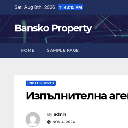
Skip
Sat. Aug 8th, 2026
11:43:16 AM
to
content
Bansko Property
HOME
SAMPLE PAGE
UNCATEGORIZED
Изпълнителна аген
By
admin
NOV 4, 2024