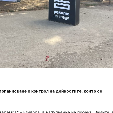
опанисване и контрол на дейностите, които се
. Аврамов“ – Юндола, в изпълнение на проект „Земите и