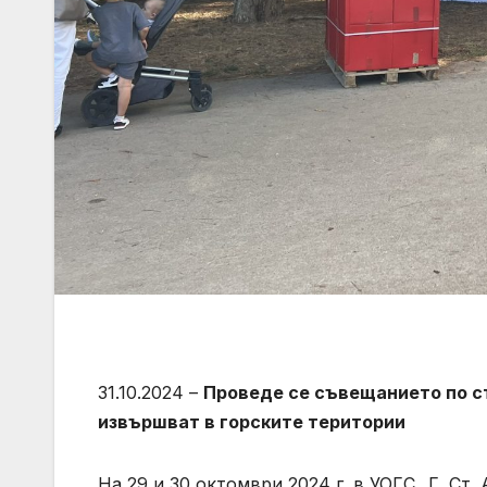
31.10.2024 –
Проведе се съвещанието по ст
извършват в горските територии
На 29 и 30 октомври 2024 г. в УОГС „Г. Ст