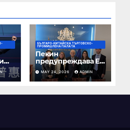
О-
БЪЛГАРО-КИТАЙСКА ТЪРГОВСКО-
ПРОМИШЛЕНА ПАЛAТА
Пекин
и
предупреждава ЕС
относно плановете
N
MAY 24, 2026
ADMIN
за насочване към
китайски
продукти