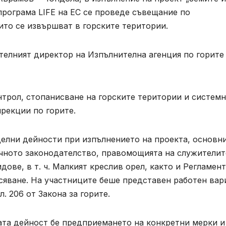
 програма LIFE на ЕС се проведе съвещание по
ито се извършват в горските територии.
телният директор на Изпълнителна агенция по горите
онтрол, стопанисване на горските територии и систем
рекции по горите.
делни дейности при изпълнението на проекта, основн
ичното законодателство, правомощията на служителит
ове, в т. ч. Малкият креслив орел, както и Регламент
лесяване. На участниците беше представен работен вар
л. 206 от Закона за горите.
ата дейност бе предприемането на конкретни мерки и