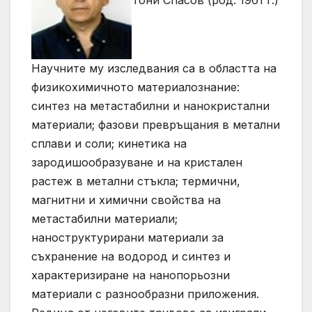
Научните му изследвания са в областта на
физикохимичното материалознание:
синтез на метастабилни и нанокристални
материали; фазови превръщания в метални
сплави и соли; кинетика на
зародишообразуване и на кристален
растеж в метални стъкла; термични,
магнитни и химични свойства на
метастабилни материали;
наноструктурирани материали за
съхранение на водород и синтез и
характеризиране на нанопорьозни
материали с разнообразни приложения.