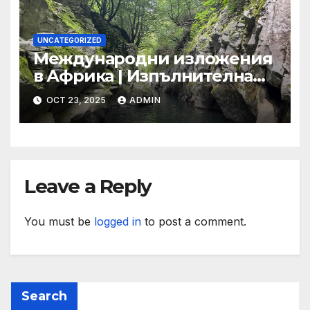
UNCATEGORIZED
Международни изложения
в Африка | Изпълнителна
агенция за насърчаване на
OCT 23, 2025
ADMIN
малките и средните
предприятия
Leave a Reply
You must be
logged in
to post a comment.
Search