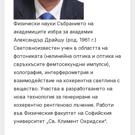
Физически науки Събранието на
академиците избра за академик
Александър Драйшу (род. 1961 г.)
Световноизвестен учен в областта на
фотониката (нелинейна оптика и оптика на
свръхкъсите фемтосекундни импулси),
холография, интерферометрия и
взаимодействие на кохерентна светлина с
вещество. Участва в разработването на
нова технология за генериране на
кохерентно рентгеново лъчение. Работи
във Физическия факултет на Софийския
университет „Св. Климент Охридски“.