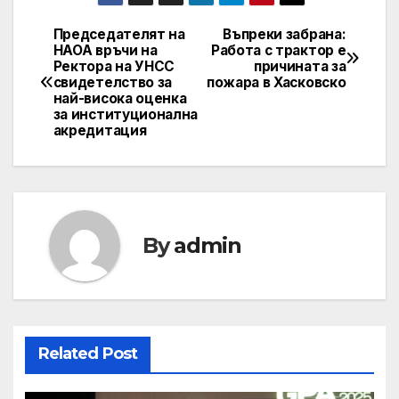
Председателят на
Въпреки забрана:
Post
НАОА връчи на
Работа с трактор е
Ректорa на УНСС
причината за
navigation
свидетелство за
пожара в Хасковско
най-висока оценка
за институционална
акредитация
By
admin
Related Post