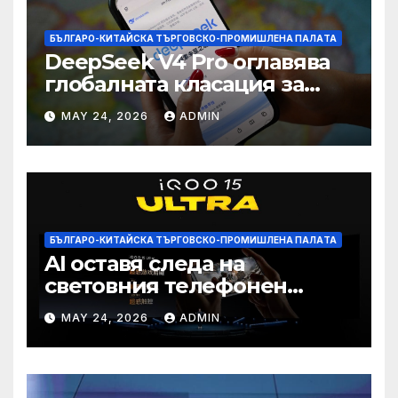
БЪЛГАРО-КИТАЙСКА ТЪРГОВСКО-ПРОМИШЛЕНА ПАЛAТА
DeepSeek V4 Pro оглавява
глобалната класация за
печалба след 75%
MAY 24, 2026
ADMIN
намаление на цената
БЪЛГАРО-КИТАЙСКА ТЪРГОВСКО-ПРОМИШЛЕНА ПАЛAТА
AI оставя следа на
световния телефонен
пазар
MAY 24, 2026
ADMIN