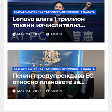
БЪЛГАРО-КИТАЙСКА ТЪРГОВСКО-ПРОМИШЛЕНА ПАЛAТА
Lenovo влага 1 трилион
токени изчислителна
мощност в AI екосистемата
MAY 24, 2026
ADMIN
БЪЛГАРО-КИТАЙСКА ТЪРГОВСКО-ПРОМИШЛЕНА ПАЛAТА
Пекин предупреждава ЕС
относно плановете за
насочване към китайски
MAY 24, 2026
ADMIN
продукти