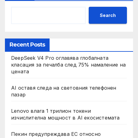
Search
Recent Posts
DeepSeek V4 Pro оглавява глобалната
класация за печалба след 75% намаление на
цената
AI оставя следа на световния телефонен
пазар
Lenovo влага 1 трилион токени
изчислителна мощност в AI екосистемата
Пекин предупреждава ЕС относно