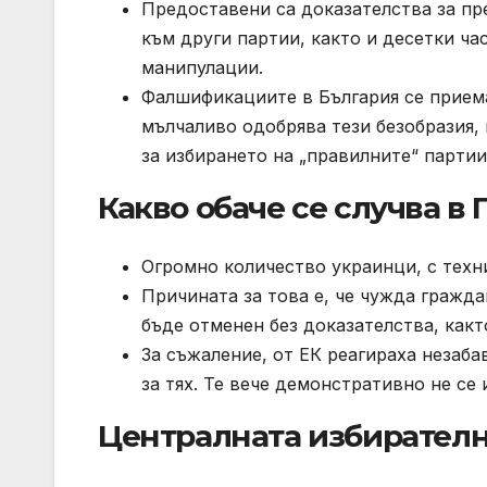
Предоставени са доказателства за пре
към други партии, както и десетки ч
манипулации.
Фалшификациите в България се приема
мълчаливо одобрява тези безобразия, 
за избирането на „правилните“ партии
Какво обаче се случва в 
Огромно количество украинци, с техни
Причината за това е, че чужда гражда
бъде отменен без доказателства, какт
За съжаление, от ЕК реагираха незаба
за тях. Те вече демонстративно не се 
Централната избирател