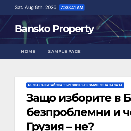
Skip
Sat. Aug 8th, 2026
7:30:42 AM
to
content
Bansko Property
HOME
SAMPLE PAGE
БЪЛГАРО-КИТАЙСКА ТЪРГОВСКО-ПРОМИШЛЕНА ПАЛAТА
Защо изборите в Б
безпроблемни и че
Грузия – не?