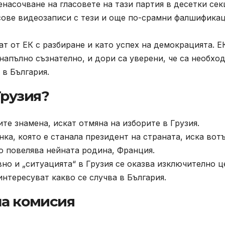
насочване на гласовете на тази партия в десетки се
асове видеозаписи с тези и още по-срамни фалшифика
т от ЕК с разбиране и като успех на демокрацията. Е
напълно съзнателно, и дори са уверени, че са необхо
 в България.
Грузия?
те знамена, искат отмяна на изборите в Грузия.
нка, която е станала президент на страната, иска вот
о повелява нейната родина, Франция.
вно и „ситуацията“ в Грузия се оказва изключително 
интересуват какво се случва в България.
на комисия