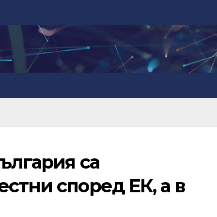
ългария са
стни според ЕК, а в