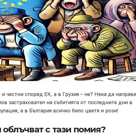
и честни според ЕК, а в Грузия – не? Нека да направ
лов застраховател на събитията от последните дни в
улация, а в България всичко било цветя и рози!
и облъчват с тази помия?