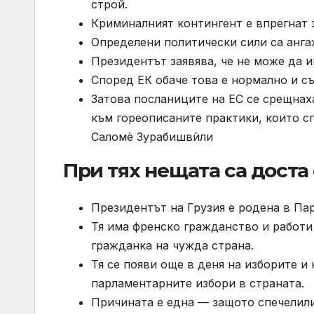
строй.
Криминалният контингент е впрегнат з
Определени политически сили са анга
Президентът заявява, че не може да и
Според ЕК обаче това е нормално и с
Затова посланиците на ЕС се срещнаха
към гореописаните практики, които с
Саломѐ Зурабишвѝли
При тях нещата са доста
Президентът на Грузия е родена в Па
Тя има френско гражданство и работи 
гражданка на чужда страна.
Тя се появи още в деня на изборите и 
парламентарните избори в страната.
Причината е една — защото спечелили