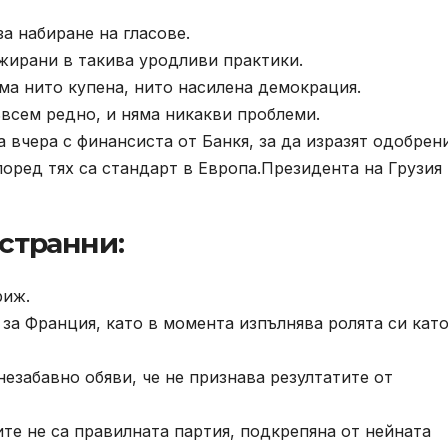
а набиране на гласове.
жирани в такива уродливи практики.
ма нито купена, нито насилена демокрация.
ъвсем редно, и няма никакви проблеми.
 вчера с финансиста от Банкя, за да изразят одобрен
поред тях са стандарт в Европа.Президента на Грузия
 странни:
риж.
за Франция, като в момента изпълнява ролята си кат
незабавно обяви, че не признава резултатите от
те не са правилната партия, подкрепяна от нейната