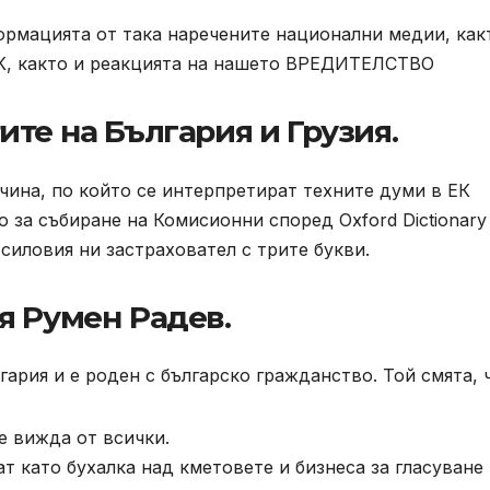
ормацията от така наречените национални медии, как
ЕК, както и реакцията на нашето ВРЕДИТЕЛСТВО
те на България и Грузия.
ачина, по който се интерпретират техните думи в ЕК
 за събиране на Комисионни според Oxford Dictionary
силовия ни застраховател с трите букви.
я Румен Радев.
ария и е роден с българско гражданство. Той смята, 
е вижда от всички.
т като бухалка над кметовете и бизнеса за гласуване