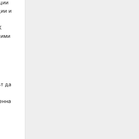
кции
ции и
К
дими
ът да
ценна