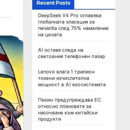
Recent Posts
DeepSeek V4 Pro оглавява
глобалната класация за
печалба след 75% намаление
на цената
AI оставя следа на
световния телефонен пазар
Lenovo влага 1 трилион
токени изчислителна
мощност в AI екосистемата
Пекин предупреждава ЕС
относно плановете за
насочване към китайски
продукти