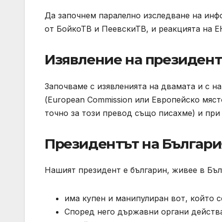
Да започнем паралелно изследване на инф
от БойкоТВ и ПеевскиТВ, и реакцията на 
Изявление на президенти
Започваме с изявленията на двамата и с н
(European Commission или Европейско място
точно за този превод също писахме) и при 
Президентът на Българи
Нашият президент е българин, живее в Бълг
има купен и манипулиран вот, който с
Според него държавни органи действа