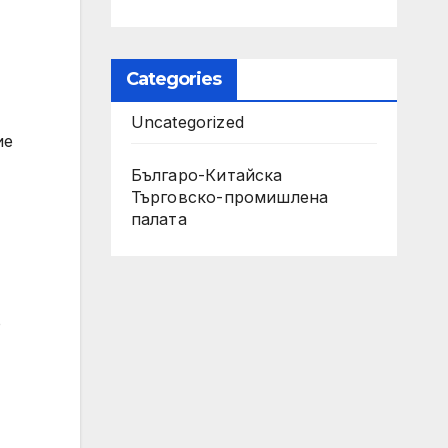
Categories
Uncategorized
ие
Българо-Китайска
Търговско-промишлена
палaта
о