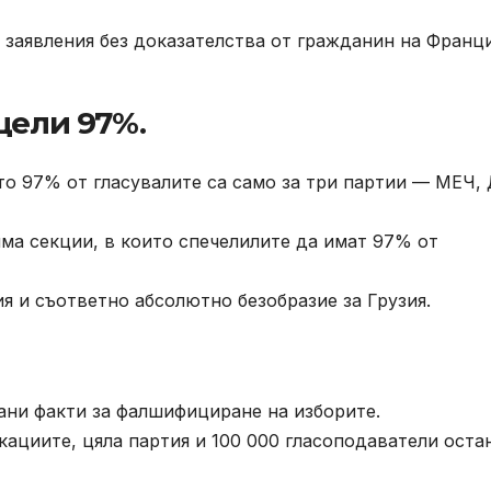
 заявления без доказателства от гражданин на Франц
цели 97%.
ито 97% от гласувалите са само за три партии — МЕЧ,
няма секции, в които спечелилите да имат 97% от
я и съответно абсолютно безобразие за Грузия.
ани факти за фалшифициране на изборите.
ациите, цяла партия и 100 000 гласоподаватели оста