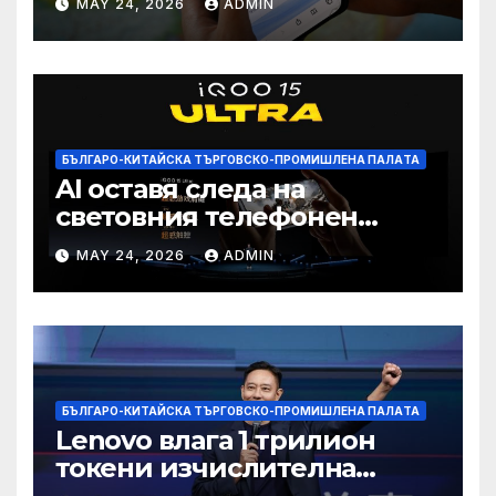
MAY 24, 2026
ADMIN
намаление на цената
БЪЛГАРО-КИТАЙСКА ТЪРГОВСКО-ПРОМИШЛЕНА ПАЛAТА
AI оставя следа на
световния телефонен
пазар
MAY 24, 2026
ADMIN
БЪЛГАРО-КИТАЙСКА ТЪРГОВСКО-ПРОМИШЛЕНА ПАЛAТА
Lenovo влага 1 трилион
токени изчислителна
мощност в AI екосистемата