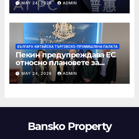
MAY 24, 2026
ADMIN
БЪЛГАРО-КИТАЙСКА ТЪРГОВСКО-ПРОМИШЛЕНА ПАЛAТА
Пекин предупреждава ЕС
относно плановете за
насочване към китайски
MAY 24, 2026
ADMIN
продукти
Bansko Property