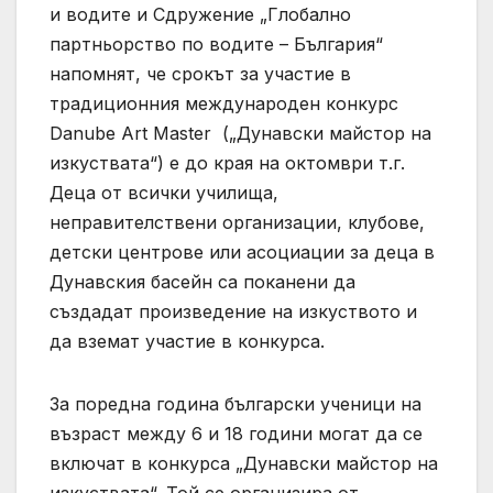
и водите и Сдружение „Глобално
партньорство по водите – България“
напомнят, че срокът за участие в
традиционния международен конкурс
Danube Art Master („Дунавски майстор на
изкуствата“) е до края на октомври т.г.
Деца от всички училища,
неправителствени организации, клубове,
детски центрове или асоциации за деца в
Дунавския басейн са поканени да
създадат произведение на изкуството и
да вземат участие в конкурса.
За поредна година български ученици на
възраст между 6 и 18 години могат да се
включат в конкурса „Дунавски майстор на