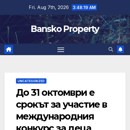
Skip
Fri. Aug 7th, 2026
3:48:20 AM
to
content
Bansko Property
UNCATEGORIZED
До 31 октомври е
срокът за участие в
международния
конкурс за деца