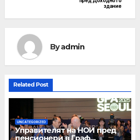
пред Доходното
здание
By
admin
Related Post
UNCATEGORIZED
Управителят на НОИ пред
пенсионери в Граф