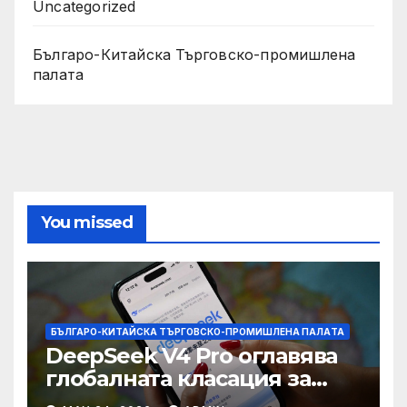
Uncategorized
Българо-Китайска Търговско-промишлена
палaта
You missed
БЪЛГАРО-КИТАЙСКА ТЪРГОВСКО-ПРОМИШЛЕНА ПАЛAТА
DeepSeek V4 Pro оглавява
глобалната класация за
печалба след 75%