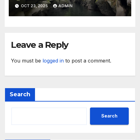
агенция за насърчаване на
OCT 23, 2025
ADMIN
малките и средните
предприятия
Leave a Reply
You must be
logged in
to post a comment.
Search
Search