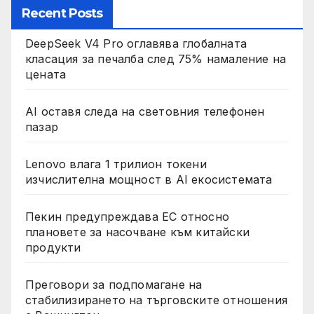
Recent Posts
DeepSeek V4 Pro оглавява глобалната
класация за печалба след 75% намаление на
цената
AI оставя следа на световния телефонен
пазар
Lenovo влага 1 трилион токени
изчислителна мощност в AI екосистемата
Пекин предупреждава ЕС относно
плановете за насочване към китайски
продукти
Преговори за подпомагане на
стабилизирането на търговските отношения