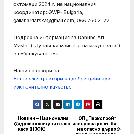
октомври 2024 г. на националния
координатор: GWP- Bulgaria,
galiabardarska@gmail.com
, 088 760 2672
Подробна информация за Danube Art
Master („Дунавски майстор на изкуствата“)
е публикувана тук.
Наши спонсори са:
Български трактори на добри цени при
изключително качество
Новини – Национална
ОП „Паркстрой“
Post
здравноосигурителна
извършва резитба
каса (НЗОК)
на опасно дърво
navigation