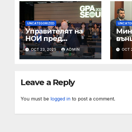
UNCATEGORIZED
UNCATE
Управителят на
Мин
НОИ пред
вън
пенсионери в
Геор
OCT 23, 2025
ADMIN
OCT 
Граф Игнатиево:
сре
Вие сте в златна
по п
възраст, защото
год
оставате полезни
под
Leave a Reply
за обществото
Уста
You must be
logged in
to post a comment.