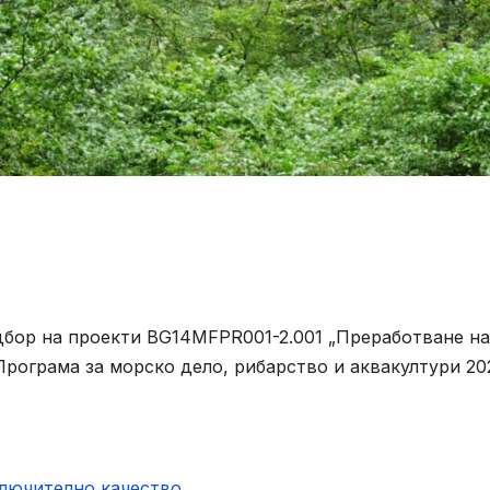
дбор на проекти BG14MFPR001-2.001 „Преработване на
Програма за морско дело, рибарство и аквакултури 20
ключително качество