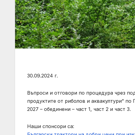
30.09.2024 г.
Въпроси и отговори по процедура чрез по
продуктите от риболов и аквакултури” по 
2027 – обединени – част 1, част 2 и част 3.
Наши спонсори са:
Български трактори на добри цени при из