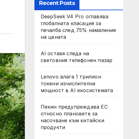
Recent Posts
DeepSeek V4 Pro оглавява
глобалната класация за
печалба след 75% намаление
на цената
AI оставя следа на
световния телефонен пазар
Lenovo влага 1 трилион
токени изчислителна
мощност в AI екосистемата
Пекин предупреждава ЕС
относно плановете за
насочване към китайски
продукти