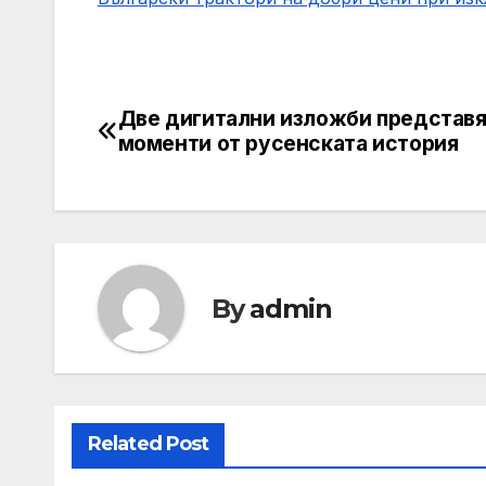
Две дигитални изложби представ
Post
моменти от русенската история
navigation
By
admin
Related Post