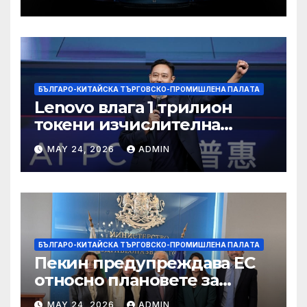
БЪЛГАРО-КИТАЙСКА ТЪРГОВСКО-ПРОМИШЛЕНА ПАЛAТА
Lenovo влага 1 трилион
токени изчислителна
мощност в AI екосистемата
MAY 24, 2026
ADMIN
БЪЛГАРО-КИТАЙСКА ТЪРГОВСКО-ПРОМИШЛЕНА ПАЛAТА
Пекин предупреждава ЕС
относно плановете за
насочване към китайски
MAY 24, 2026
ADMIN