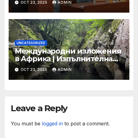
OCT 23, 2025
ADMIN
повод 80-годишнината от
подписването на Устава на
ООН
UNCATEGORIZED
Международни изложения
в Африка | Изпълнителна
агенция за насърчаване на
OCT 23, 2025
ADMIN
малките и средните
предприятия
Leave a Reply
You must be
logged in
to post a comment.