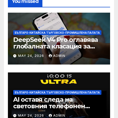
You missed
БЪЛГАРО-КИТАЙСКА ТЪРГОВСКО-ПРОМИШЛЕНА ПАЛAТА
DeepSeek V4 Pro оглавява
глобалната класация за
печалба след 75%
MAY 24, 2026
ADMIN
намаление на цената
БЪЛГАРО-КИТАЙСКА ТЪРГОВСКО-ПРОМИШЛЕНА ПАЛAТА
AI оставя следа на
световния телефонен
пазар
MAY 24, 2026
ADMIN