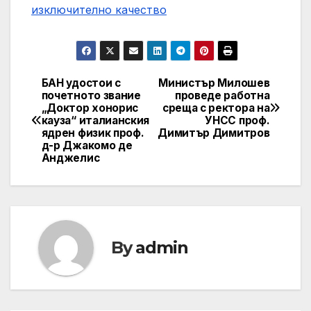
изключително качество
БАН удостои с
Министър Милошев
Post
почетното звание
проведе работна
„Доктор хонорис
среща с ректора на
navigation
кауза“ италианския
УНСС проф.
ядрен физик проф.
Димитър Димитров
д-р Джакомо де
Анджелис
By
admin