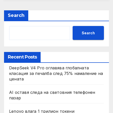
Search
Search
Recent Posts
DeepSeek V4 Pro оглавява глобалната
класация за печалба след 75% намаление на
цената
AI оставя следа на световния телефонен
пазар
Lenovo влага 1 трилион токени