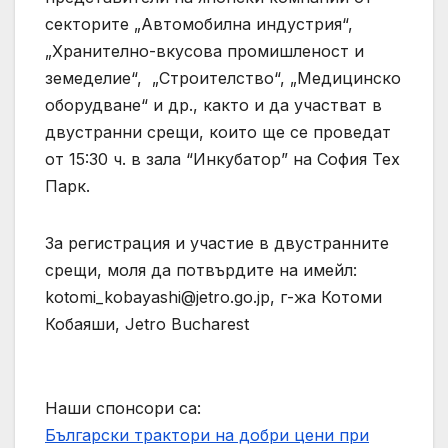
секторите „Автомобилна индустрия“,
„Хранително-вкусова промишленост и
земеделие“, „Строителство“, „Медицинско
оборудване“ и др., както и да участват в
двустранни срещи, които ще се проведат
от 15:30 ч. в зала “Инкубатор” на София Тех
Парк.
За регистрация и участие в двустранните
срещи, моля да потвърдите на имейл:
kotomi_kobayashi@jetro.go.jp
, г-жа Котоми
Кобаяши, Jetro Bucharest
Наши спонсори са:
Български трактори на добри цени при