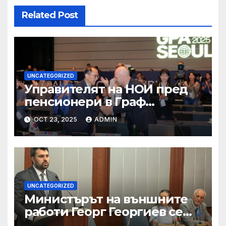
Related Post
UNCATEGORIZED
Управителят на НОИ пред
пенсионери в Граф
Игнатиево: Вие сте в златна
OCT 23, 2025
ADMIN
възраст, защото оставате
полезни за обществото
UNCATEGORIZED
Министърът на външните
работи Георг Георгиев се
срещна с младежи по