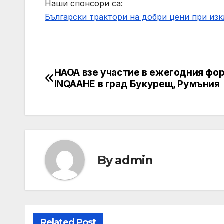
Наши спонсори са:
Български трактори на добри цени при из
НАОА взе участие в ежегодния фо
Post
INQAAHE в град Букурещ, Румъния
navigation
By
admin
Related Post