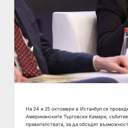
На 24 и 25 октомври в Истанбул се прове
Американските Търговски Камари, събитие
правителствата, за да обсъдят възможнос