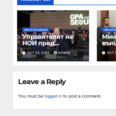
UNCATEGORIZED
UNCATE
Управителят на
Мин
НОИ пред
вън
пенсионери в
Геор
OCT 23, 2025
ADMIN
OCT 
Граф Игнатиево:
сре
Вие сте в златна
по п
възраст, защото
год
оставате полезни
под
Leave a Reply
за обществото
Уста
You must be
logged in
to post a comment.