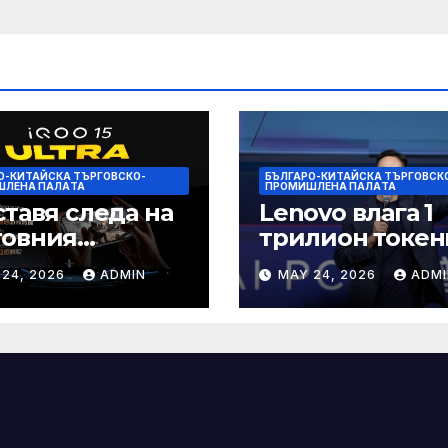
О-КИТАЙСКА ТЪРГОВСКО-
БЪЛГАРО-КИТАЙСКА ТЪРГОВСК
ШЛЕНА ПАЛAТА
ПРОМИШЛЕНА ПАЛAТА
ставя следа на
Lenovo влага 1
товния
трилион токен
ефонен пазар
изчислителна
 24, 2026
ADMIN
MAY 24, 2026
ADMI
мощност в AI
екосистемата