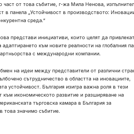
о част от това събитие, г-жа Мила Ненова, изпълните
ст в панела „Устойчивост в производството: Иноваци
онкурентна среда.“
нова представи инициативи, които целят да привлека
 адаптирането към новите реалности на глобалния па
партньорства с международни компании.
бмен на идеи между представители от различни стра
ълбочено сътрудничество в областта на иновациите,
а устойчивост. България изигра важна роля в тези
т към икономическото развитие и разширяване на
ериканската търговска камара в България за
в това значимо събитие.