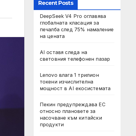
Recent Posts
DeepSeek V4 Pro оглавява
глобалната класация за
печалба след 75% намаление
на цената
AI оставя следа на
световния телефонен пазар
Lenovo влага 1 трилион
токени изчислителна
мощност в AI екосистемата
Пекин предупреждава ЕС
относно плановете за
насочване към китайски
продукти