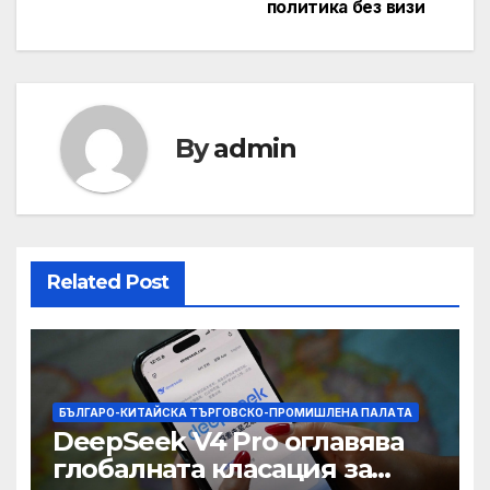
политика без визи
By
admin
Related Post
БЪЛГАРО-КИТАЙСКА ТЪРГОВСКО-ПРОМИШЛЕНА ПАЛAТА
DeepSeek V4 Pro оглавява
глобалната класация за