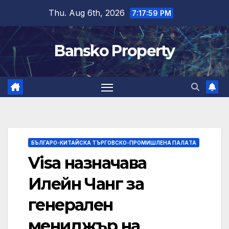
Skip
Thu. Aug 6th, 2026
7:18:00 PM
to
content
Bansko Property
БЪЛГАРО-КИТАЙСКА ТЪРГОВСКО-ПРОМИШЛЕНА ПАЛAТА
Visa назначава
Илейн Чанг за
генерален
мениджър на