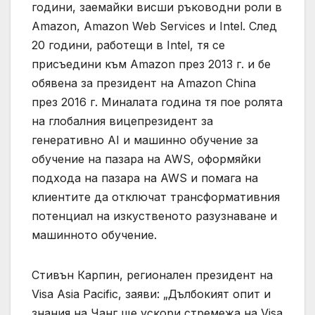
години, заемайки висши ръководни роли в
Amazon, Amazon Web Services и Intel. След
20 години, работещи в Intel, тя се
присъедини към Amazon през 2013 г. и бе
обявена за президент на Amazon China
през 2016 г. Миналата година тя пое ролята
на глобалния вицепрезидент за
генеративно AI и машинно обучение за
обучение на пазара на AWS, оформяйки
подхода на пазара на AWS и помага на
клиентите да отключат трансформативния
потенциал на изкуственото разузнаване и
машинното обучение.
Стивън Карпин, регионален президент на
Visa Asia Pacific, заяви: „Дълбокият опит и
знания на Чанг ще ускори стремежа на Visa