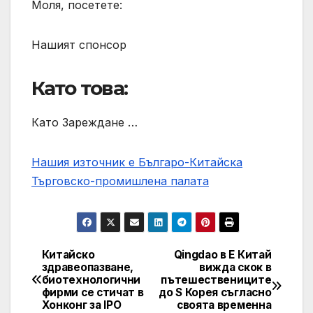
Моля, посетете:
Нашият спонсор
Като това:
Като Зареждане …
Нашия източник е Българо-Китайска
Търговско-промишлена палaта
Китайско
Qingdao в Е Китай
Post
здравеопазване,
вижда скок в
биотехнологични
пътешествениците
navigation
фирми се стичат в
до S Корея съгласно
Хонконг за IPO
своята временна