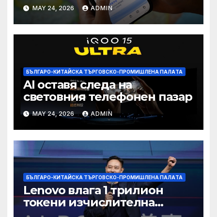
печалба след 75%
MAY 24, 2026
ADMIN
намаление на цената
БЪЛГАРО-КИТАЙСКА ТЪРГОВСКО-ПРОМИШЛЕНА ПАЛAТА
AI оставя следа на
световния телефонен пазар
MAY 24, 2026
ADMIN
БЪЛГАРО-КИТАЙСКА ТЪРГОВСКО-ПРОМИШЛЕНА ПАЛAТА
Lenovo влага 1 трилион
токени изчислителна
мощност в AI екосистемата