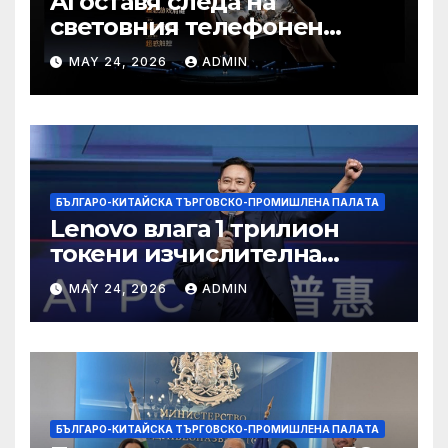
AI оставя следа на
световния телефонен
пазар
MAY 24, 2026
ADMIN
БЪЛГАРО-КИТАЙСКА ТЪРГОВСКО-ПРОМИШЛЕНА ПАЛAТА
Lenovo влага 1 трилион
токени изчислителна
мощност в AI екосистемата
MAY 24, 2026
ADMIN
БЪЛГАРО-КИТАЙСКА ТЪРГОВСКО-ПРОМИШЛЕНА ПАЛAТА