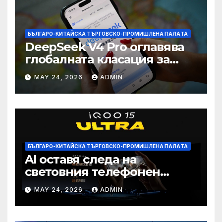
БЪЛГАРО-КИТАЙСКА ТЪРГОВСКО-ПРОМИШЛЕНА ПАЛAТА
DeepSeek V4 Pro оглавява
глобалната класация за
печалба след 75%
MAY 24, 2026
ADMIN
намаление на цената
БЪЛГАРО-КИТАЙСКА ТЪРГОВСКО-ПРОМИШЛЕНА ПАЛAТА
AI оставя следа на
световния телефонен
пазар
MAY 24, 2026
ADMIN