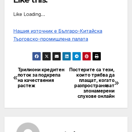
Like Loading…
Нашия източник е Българо-Китайска
Търговско-промишлена палaта
Трилиони кредитен
Постерите са тези,
Post
поток за подкрепа
които трябва да
на качествения
плащат, когато
navigation
растеж
разпространяват
злонамерени
слухове онлайн