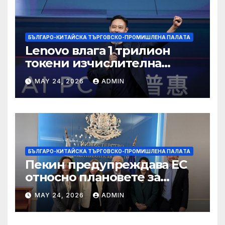
БЪЛГАРО-КИТАЙСКА ТЪРГОВСКО-ПРОМИШЛЕНА ПАЛAТА
Lenovo влага 1 трилион
токени изчислителна
мощност в AI екосистемата
MAY 24, 2026
ADMIN
БЪЛГАРО-КИТАЙСКА ТЪРГОВСКО-ПРОМИШЛЕНА ПАЛAТА
Пекин предупреждава ЕС
относно плановете за
насочване към китайски
MAY 24, 2026
ADMIN
продукти