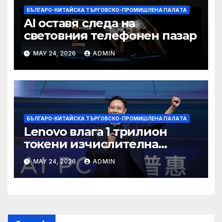
БЪЛГАРО-КИТАЙСКА ТЪРГОВСКО-ПРОМИШЛЕНА ПАЛAТА
AI оставя следа на
световния телефонен пазар
MAY 24, 2026
ADMIN
БЪЛГАРО-КИТАЙСКА ТЪРГОВСКО-ПРОМИШЛЕНА ПАЛAТА
Lenovo влага 1 трилион
токени изчислителна
мощност в AI екосистемата
MAY 24, 2026
ADMIN