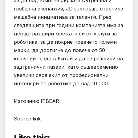
За да подпомогне бързата вътрешна и
глобална експанзия, JD.com също стартира
мащабна инициатива за таланти. През
следващите три години компанията има за
цел да разшири мрежата си от услуги за
роботика, за да покрие повечето големи
марки, да достигне до повече от 50
ключови града в Китай и да се разшири на
задгранични пазари, като същевременно
увеличи своя екип от професионални
инженери по роботика до над 10 000.
Източник: ITBEAR
Source link
Like this: