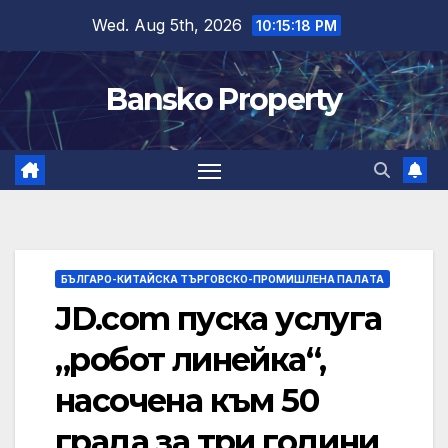
Skip
Wed. Aug 5th, 2026
10:15:19 PM
to
content
Bansko Property
БЪЛГАРО-КИТАЙСКА ТЪРГОВСКО-ПРОМИШЛЕНА ПАЛAТА
JD.com пуска услуга
„робот линейка“,
насочена към 50
града за три години