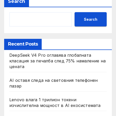
Search
Search
Recent Posts
DeepSeek V4 Pro оглавява глобалната
класация за печалба след 75% намаление на
цената
AI оставя следа на световния телефонен
пазар
Lenovo влага 1 трилион токени
изчислителна мощност в AI екосистемата