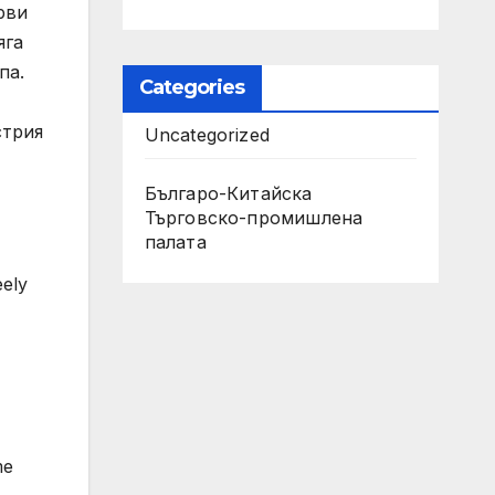
рви
яга
па.
Categories
стрия
Uncategorized
Българо-Китайска
Търговско-промишлена
палaта
ely
me