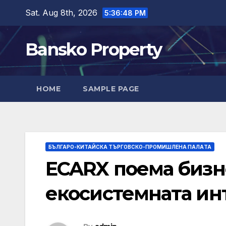
Skip
Sat. Aug 8th, 2026
5:36:50 PM
to
content
Bansko Property
HOME
SAMPLE PAGE
БЪЛГАРО-КИТАЙСКА ТЪРГОВСКО-ПРОМИШЛЕНА ПАЛAТА
ECARX поема бизне
екосистемната инт