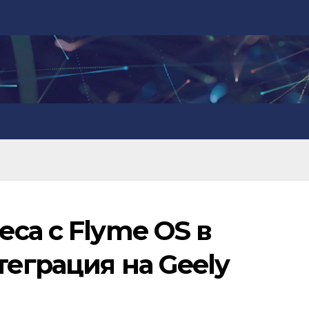
са с Flyme OS в
еграция на Geely