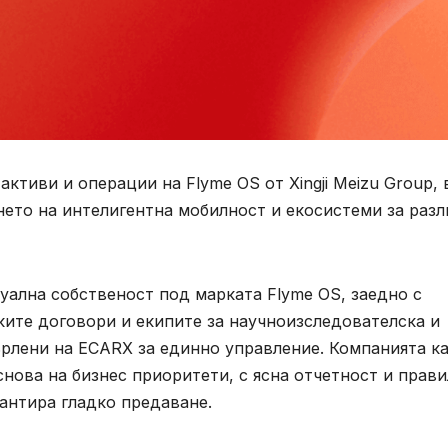
ктиви и операции на Flyme OS от Xingji Meizu Group, 
нето на интелигентна мобилност и екосистеми за раз
уална собственост под марката Flyme OS, заедно с
ките договори и екипите за научноизследователска и
рлени на ECARX за единно управление. Компанията ка
снова на бизнес приоритети, с ясна отчетност и прав
рантира гладко предаване.