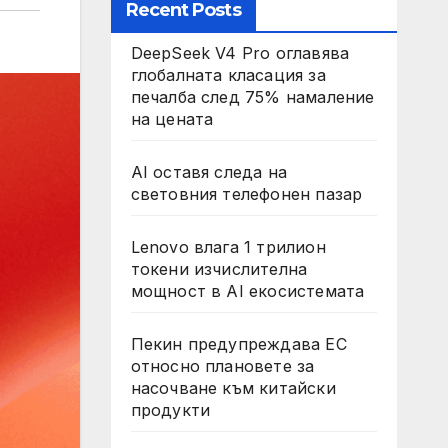
Recent Posts
DeepSeek V4 Pro оглавява
глобалната класация за
печалба след 75% намаление
на цената
AI оставя следа на
световния телефонен пазар
Lenovo влага 1 трилион
токени изчислителна
мощност в AI екосистемата
Пекин предупреждава ЕС
относно плановете за
насочване към китайски
продукти