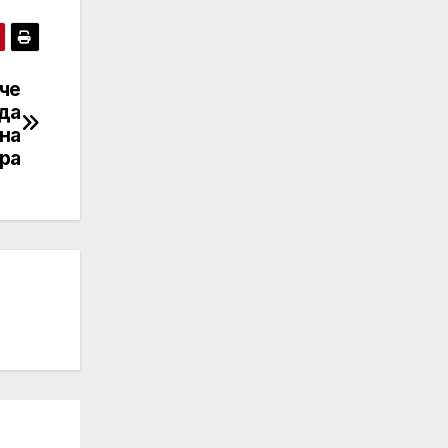
 че
да
на
ра