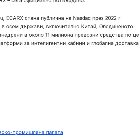
RX – сега официално потвърдено.
iyu, ECARX стана публична на Nasdaq през 2022 г.
а в осем държави, включително Китай, Обединеното
внедрени в около 11 милиона превозни средства по ц
латформи за интелигентни кабини и глобална доставка
овско-промишлена палaта