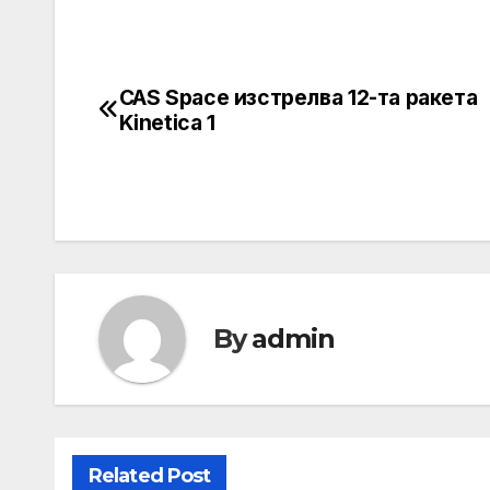
CAS Space изстрелва 12-та ракета
Post
Kinetica 1
navigation
By
admin
Related Post