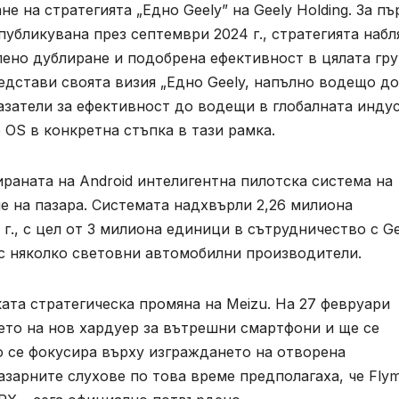
 на стратегията „Едно Geely” на Geely Holding. За пъ
убликувана през септември 2024 г., стратегията набл
ено дублиране и подобрена ефективност в цялата гру
редстави своята визия „Едно Geely, напълно водещо до
казатели за ефективност до водещи в глобалната инду
 OS в конкретна стъпка в тази рамка.
ираната на Android интелигентна пилотска система на
не на пазара. Системата надхвърли 2,26 милиона
г., с цел от 3 милиона единици в сътрудничество с Ge
и с няколко световни автомобилни производители.
ата стратегическа промяна на Meizu. На 27 февруари
ето на нов хардуер за вътрешни смартфони и ще се
то се фокусира върху изграждането на отворена
азарните слухове по това време предполагаха, че Fly