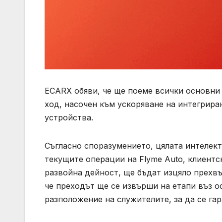
ECARX обяви, че ще поеме всички основни а
ход, насочен към ускоряване на интегрира
устройства.
Съгласно споразумението, цялата интелект
текущите операции на Flyme Auto, клиентс
развойна дейност, ще бъдат изцяло прехвъ
че преходът ще се извърши на етапи въз о
разположение на служителите, за да се га