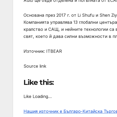
Auto ще бъде отделена и погълната от ECA
Основана през 2017 г. от Li Shufu и Shen Z
Компанията управлява 13 глобални център
кралство и САЩ, и нейните технологии са 
свят, което й дава силни възможности в п
Източник: ITBEAR
Source link
Like this:
Like Loading…
Нашия източник е Българо-Китайска Търг