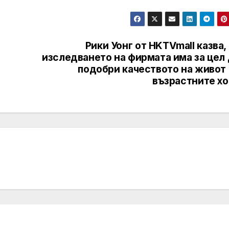
Рики Уонг от HKTVmall казва,
изследването на фирмата има за цел 
подобри качеството на живот 
възрастните хо