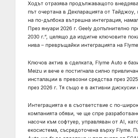
Ходът отразява продължаващото внедряване
път очертана в Декларацията от Тайджоу, п
на по-дълбока вътрешна интеграция, намал
През януари 2026 г. Geely допълнително п
2030 г.“, целящо да издигне ключовите по
нива – превръщайки интеграцията на Flyme
Ключов актив в сделката, Flyme Auto е баз
Meizu и вече е постигнала силно привлича
инсталации в превозни средства през 2025 
през 2026 г. Тя също е в активни дискуси
Интеграцията е в съответствие с по-широк
компанията обяви, че ще спре разработван
насочи към софтуер, управляван от AI, ка
екосистема, съсредоточена върху Flyme. П