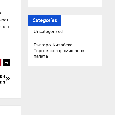
а
ност.
Categories
коло
Uncategorized
Българо-Китайска
Търговско-промишлена
палaта
нен
ар