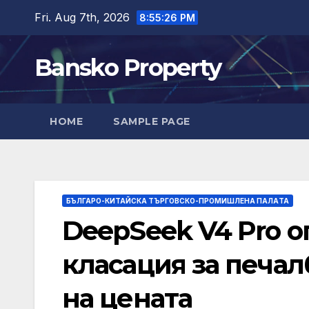
Skip
Fri. Aug 7th, 2026
8:55:28 PM
to
content
Bansko Property
HOME
SAMPLE PAGE
БЪЛГАРО-КИТАЙСКА ТЪРГОВСКО-ПРОМИШЛЕНА ПАЛAТА
DeepSeek V4 Pro о
класация за печа
на цената