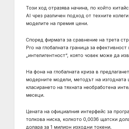
Този ход отразява начина, по който китай
AI чрез различен подход от техните колег
моделите на премия цени.
Според фирмата за сравнение на трета стран
Pro на глобалната граница за ефективност 
„интелигентност“, която човек може да изв
На фона на глобалната криза в предлагане
модерните модели, методът на изгодната ц
класирането на тяхната необработена инте
месеци.
Цената на официалния интерфейс за програ
толкова ниска, колкото 0,0036 щатски дол
долара за 1 милион изходни токени.