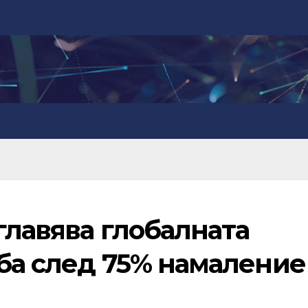
главява глобалната
лба след 75% намаление