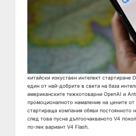
китайски изкуствен интелект стартиране 
един от най-добрите в света на база интел
американските тежкотоварни OpenAI и Anth
промоционалното намаление на цените от 
стартираща компания обяви постоянното на
след това пусна дългоочакваното V4 покол
по-лек вариант V4 Flash.