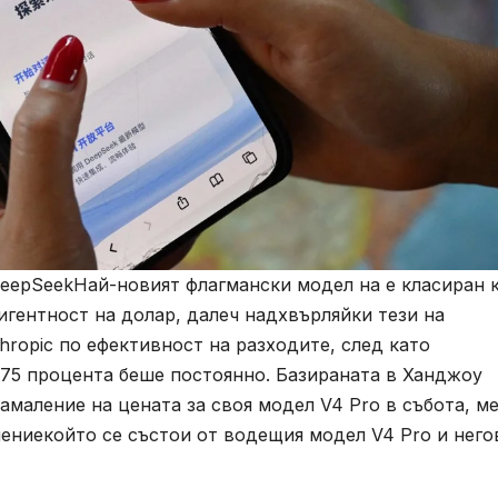
DeepSeekНай-новият флагмански модел на е класиран 
игентност на долар, далеч надхвърляйки тези на
ropic по ефективност на разходите, след като
75 процента беше постоянно. Базираната в Ханджоу
маление на цената за своя модел V4 Pro в събота, м
ениекойто се състои от водещия модел V4 Pro и него