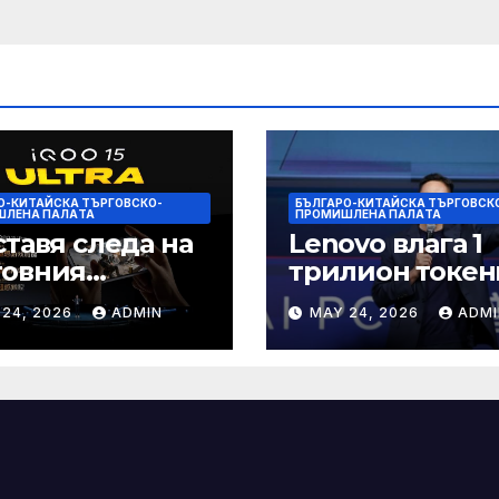
О-КИТАЙСКА ТЪРГОВСКО-
БЪЛГАРО-КИТАЙСКА ТЪРГОВСК
ШЛЕНА ПАЛAТА
ПРОМИШЛЕНА ПАЛAТА
ставя следа на
Lenovo влага 1
товния
трилион токен
ефонен пазар
изчислителна
 24, 2026
ADMIN
MAY 24, 2026
ADMI
мощност в AI
екосистемата