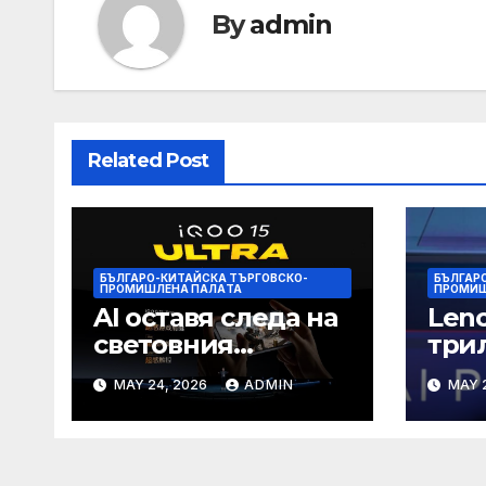
By
admin
Related Post
БЪЛГАРО-КИТАЙСКА ТЪРГОВСКО-
БЪЛГАР
ПРОМИШЛЕНА ПАЛAТА
ПРОМИШ
AI оставя следа на
Leno
световния
три
телефонен пазар
изч
MAY 24, 2026
ADMIN
MAY 
мощн
еко