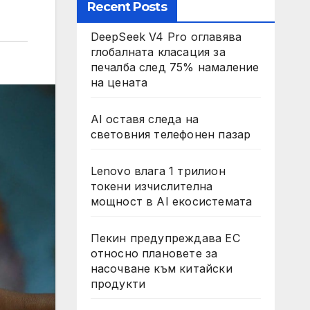
Recent Posts
DeepSeek V4 Pro оглавява
глобалната класация за
печалба след 75% намаление
на цената
AI оставя следа на
световния телефонен пазар
Lenovo влага 1 трилион
токени изчислителна
мощност в AI екосистемата
Пекин предупреждава ЕС
относно плановете за
насочване към китайски
продукти