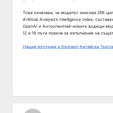
Това означава, че моделът изисква 268 ща
Artificial Analysis’s Intelligence Index, съ
OpenAI и АнтропенНай-новите водещи модел
12 и 19 пъти повече за изпълнение на същат
Нашия източник е Българо-Китайска Търг
Post
navigation