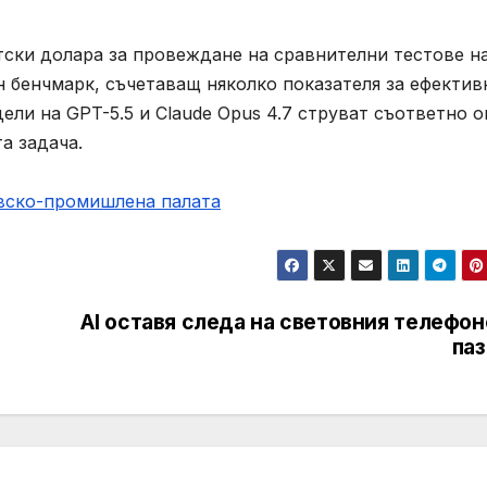
тски долара за провеждане на сравнителни тестове н
ставен бенчмарк, съчетаващ няколко показателя за ефектив
и на GPT-5.5 и Claude Opus 4.7 струват съответно о
а задача.
овско-промишлена палaта
AI оставя следа на световния телефо
паз