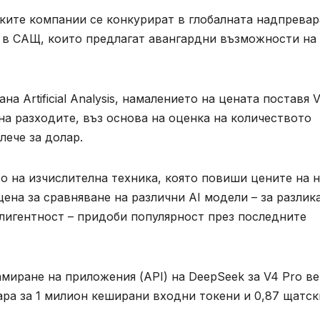
ските компании се конкурират в глобалната надпревар
и в САЩ, които предлагат авангардни възможности на
а Artificial Analysis, намалението на цената поставя 
на разходите, въз основа на оценка на количеството
лече за долар.
то на изчислителна техника, която повиши цените на н
ена за сравняване на различни AI модели – за разлик
лигентност – придоби популярност през последните
миране на приложения (API) на DeepSeek за V4 Pro ве
ара за 1 милион кеширани входни токени и 0,87 щатск