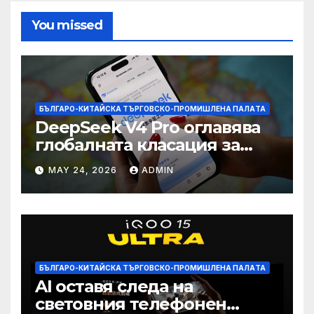
You missed
БЪЛГАРО-КИТАЙСКА ТЪРГОВСКО-ПРОМИШЛЕНА ПАЛAТА
DeepSeek V4 Pro оглавява
глобалната класация за
печалба след 75%
MAY 24, 2026
ADMIN
намаление на цената
БЪЛГАРО-КИТАЙСКА ТЪРГОВСКО-ПРОМИШЛЕНА ПАЛAТА
AI оставя следа на
световния телефонен