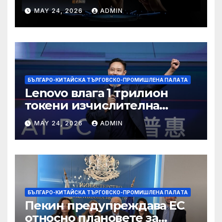
пазар
MAY 24, 2026
ADMIN
БЪЛГАРО-КИТАЙСКА ТЪРГОВСКО-ПРОМИШЛЕНА ПАЛAТА
Lenovo влага 1 трилион
токени изчислителна
мощност в AI екосистемата
MAY 24, 2026
ADMIN
БЪЛГАРО-КИТАЙСКА ТЪРГОВСКО-ПРОМИШЛЕНА ПАЛAТА
Пекин предупреждава ЕС
относно плановете за