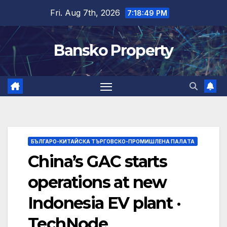
Skip
Fri. Aug 7th, 2026
7:18:49 PM
to
content
Bansko Property
БЪЛГАРО-КИТАЙСКА ТЪРГОВСКО-ПРОМИШЛЕНА ПАЛAТА
China’s GAC starts
operations at new
Indonesia EV plant ·
TechNode