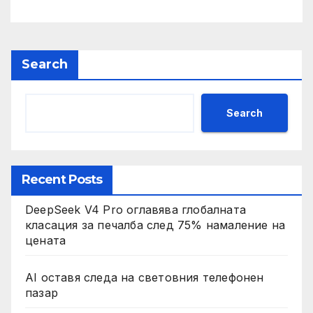
Search
Search
Recent Posts
DeepSeek V4 Pro оглавява глобалната
класация за печалба след 75% намаление на
цената
AI оставя следа на световния телефонен
пазар