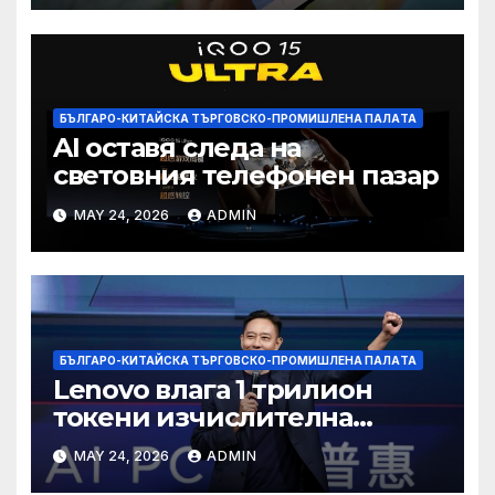
БЪЛГАРО-КИТАЙСКА ТЪРГОВСКО-ПРОМИШЛЕНА ПАЛAТА
AI оставя следа на
световния телефонен пазар
MAY 24, 2026
ADMIN
БЪЛГАРО-КИТАЙСКА ТЪРГОВСКО-ПРОМИШЛЕНА ПАЛAТА
Lenovo влага 1 трилион
токени изчислителна
мощност в AI екосистемата
MAY 24, 2026
ADMIN