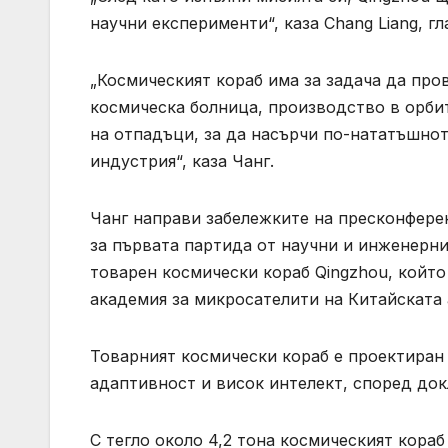
научни експерименти“, каза Chang Liang, г
„Космическият кораб има за задача да пр
космическа болница, производство в орбит
на отпадъци, за да насърчи по-нататъшнот
индустрия“, каза Чанг.
Чанг направи забележките на пресконфере
за първата партида от научни и инженерни
товарен космически кораб Qingzhou, койт
академия за микросателити на Китайската 
Товарният космически кораб е проектиран 
адаптивност и висок интелект, според до
С тегло около 4,2 тона космическият кораб