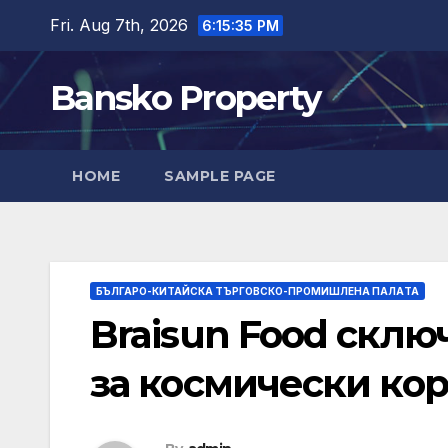
Skip
Fri. Aug 7th, 2026
6:15:36 PM
to
content
Bansko Property
HOME
SAMPLE PAGE
БЪЛГАРО-КИТАЙСКА ТЪРГОВСКО-ПРОМИШЛЕНА ПАЛAТА
Braisun Food склю
за космически ко