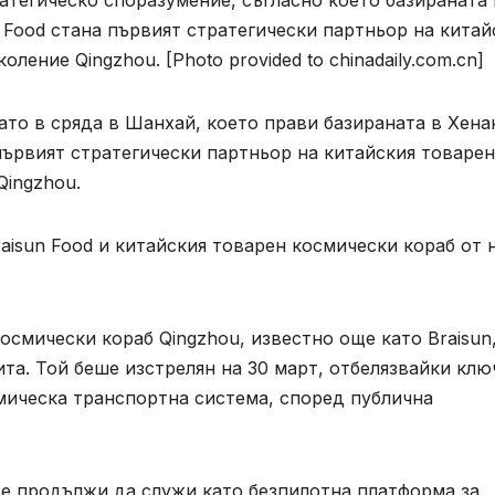
атегическо споразумение, съгласно което базираната 
 Food стана първият стратегически партньор на китай
ение Qingzhou. [Photo provided to chinadaily.com.cn]
то в сряда в Шанхай, което прави базираната в Хена
първият стратегически партньор на китайския товарен
Qingzhou.
isun Food и китайския товарен космически кораб от 
осмически кораб Qingzhou, известно още като Braisun
та. Той беше изстрелян на 30 март, отбелязвайки кл
мическа транспортна система, според публична
ще продължи да служи като безпилотна платформа за