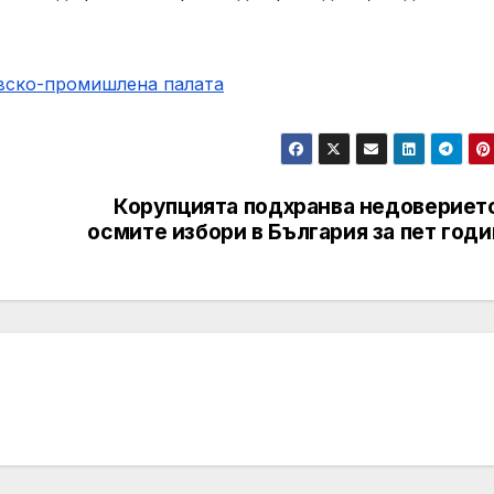
овско-промишлена палaта
Корупцията подхранва недоверието
осмите избори в България за пет год