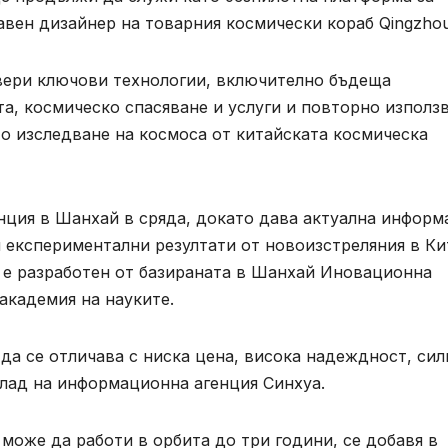
лавен дизайнер на товарния космически кораб Qingzhou
овери ключови технологии, включително бъдеща
а, космическо спасяване и услуги и повторно използ
о изследване на космоса от китайската космическа
нция в Шанхай в сряда, докато дава актуална информ
 експериментални резултати от новоизстреляния в Ки
о е разработен от базираната в Шанхай Иновационна
академия на науките.
да се отличава с ниска цена, висока надеждност, сил
клад на информационна агенция Синхуа.
 може да работи в орбита до три години, се добавя в