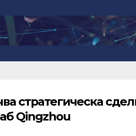
чва стратегическа сдел
раб Qingzhou