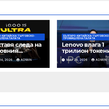
О-КИТАЙСКА ТЪРГОВСКО-
БЪЛГАРО-КИТАЙСКА ТЪРГОВСКО
ЛЕНА ПАЛAТА
ПРОМИШЛЕНА ПАЛAТА
ставя следа на
Lenovo влага 1
товния
трилион токен
ефонен пазар
изчислителна
24, 2026
ADMIN
MAY 24, 2026
ADMIN
мощност в AI
екосистемата