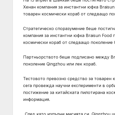
На 15 април в Шанхай беше постигнато стр
Хенан компания за инстантни юфка Braisun
товарен космически кораб от следващо покол
Стратегическо споразумение беше постигна
компания за инстантни юфка Braisun Food 
космически кораб от следващо поколение 
Партньорството беше подписано между Bra
поколение Qingzhou или лек кораб.
Тестовото превозно средство за товарен к
сега провежда научни експерименти в орби
постижение за китайската пилотирана кос
информация.
„След като изпълни мисията си, Qingzhou 