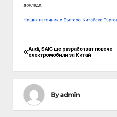
доклада.
Нашия източник е Българо-Китайска Търг
Audi, SAIC ще разработват повече
Post
електромобили за Китай
navigation
By
admin