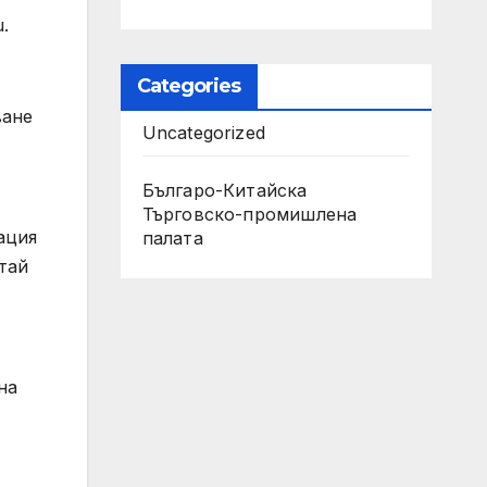
.
Categories
ване
Uncategorized
Българо-Китайска
Търговско-промишлена
ация
палaта
тай
на