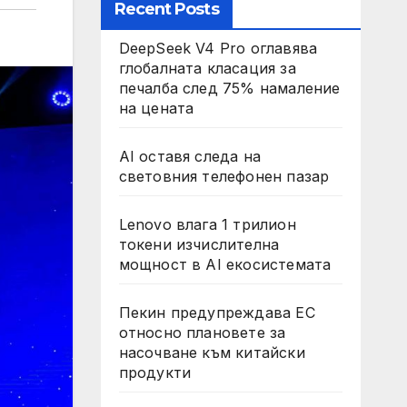
Recent Posts
DeepSeek V4 Pro оглавява
глобалната класация за
печалба след 75% намаление
на цената
AI оставя следа на
световния телефонен пазар
Lenovo влага 1 трилион
токени изчислителна
мощност в AI екосистемата
Пекин предупреждава ЕС
относно плановете за
насочване към китайски
продукти