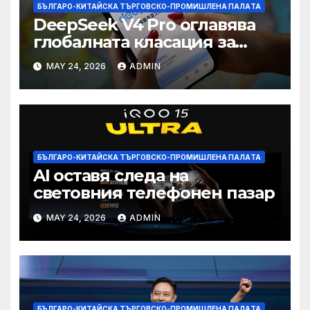
БЪЛГАРО-КИТАЙСКА ТЪРГОВСКО-ПРОМИШЛЕНА ПАЛAТА
DeepSeek V4 Pro оглавява
глобалната класация за
печалба след 75%
MAY 24, 2026
ADMIN
намаление на цената
БЪЛГАРО-КИТАЙСКА ТЪРГОВСКО-ПРОМИШЛЕНА ПАЛAТА
AI оставя следа на
световния телефонен пазар
MAY 24, 2026
ADMIN
БЪЛГАРО-КИТАЙСКА ТЪРГОВСКО-ПРОМИШЛЕНА ПАЛAТА