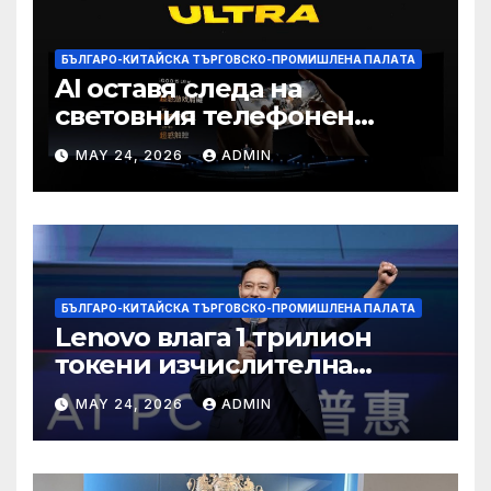
БЪЛГАРО-КИТАЙСКА ТЪРГОВСКО-ПРОМИШЛЕНА ПАЛAТА
AI оставя следа на
световния телефонен
пазар
MAY 24, 2026
ADMIN
БЪЛГАРО-КИТАЙСКА ТЪРГОВСКО-ПРОМИШЛЕНА ПАЛAТА
Lenovo влага 1 трилион
токени изчислителна
мощност в AI екосистемата
MAY 24, 2026
ADMIN