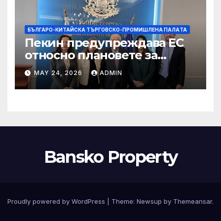
БЪЛГАРО-КИТАЙСКА ТЪРГОВСКО-ПРОМИШЛЕНА ПАЛAТА
Пекин предупреждава ЕС
относно плановете за
насочване към китайски
MAY 24, 2026
ADMIN
продукти
Bansko Property
Proudly powered by WordPress
|
Theme:
Newsup
by
Themeansar
.