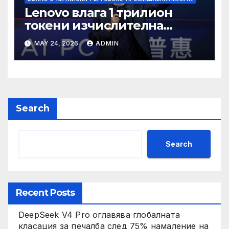
Lenovo влага 1 трилион
токени изчислителна
мощност в AI екосистемата
MAY 24, 2026
ADMIN
Search
Search
Recent Posts
DeepSeek V4 Pro оглавява глобалната
класация за печалба след 75% намаление на