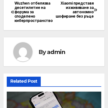
Wuzhen отбелязва
Xiaomi представя
Post
десетилетие на
изживяване за
форума за
автономно
navigation
споделено
шофиране без ръце
киберпространство
By
admin
Related Post