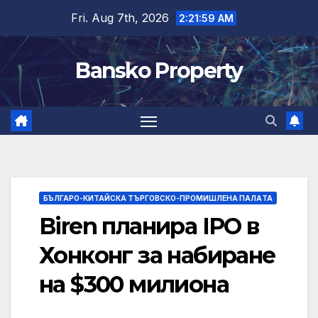
Skip
Fri. Aug 7th, 2026
2:22:00 AM
to
content
Bansko Property
БЪЛГАРО-КИТАЙСКА ТЪРГОВСКО-ПРОМИШЛЕНА ПАЛAТА
Biren планира IPO в
Хонконг за набиране
на $300 милиона