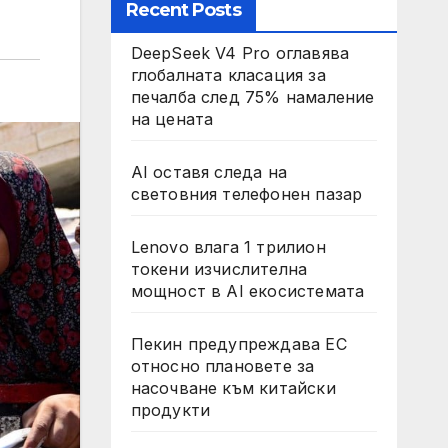
Recent Posts
DeepSeek V4 Pro оглавява
глобалната класация за
печалба след 75% намаление
на цената
AI оставя следа на
световния телефонен пазар
Lenovo влага 1 трилион
токени изчислителна
мощност в AI екосистемата
Пекин предупреждава ЕС
относно плановете за
насочване към китайски
продукти