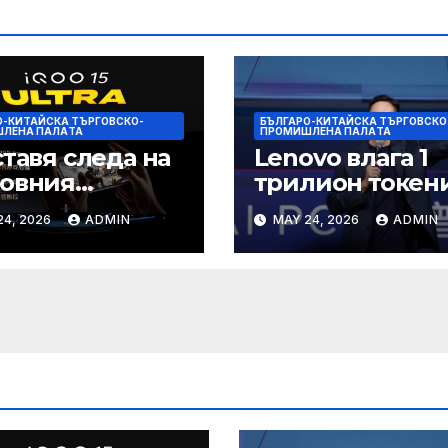
О-КИТАЙСКА ТЪРГОВСКО-
БЪЛГАРО-КИТАЙСКА ТЪРГОВСКО
ЛЕНА ПАЛAТА
ПРОМИШЛЕНА ПАЛAТА
ставя следа на
Lenovo влага 1
товния
трилион токен
ефонен пазар
изчислителна
24, 2026
ADMIN
MAY 24, 2026
ADMIN
мощност в AI
екосистемата