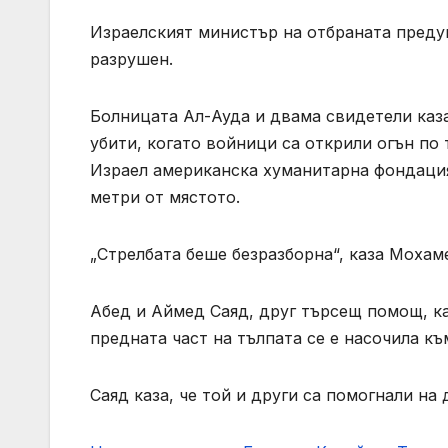
Израелският министър на отбраната предуп
разрушен.
Болницата Ал-Ауда и двама свидетели каз
убити, когато войници са открили огън по 
Израел американска хуманитарна фондация
метри от мястото.
„Стрелбата беше безразборна“, каза Мохам
Абед и Аймед Саяд, друг търсещ помощ, каз
предната част на тълпата се е насочила к
Саяд каза, че той и други са помогнали на