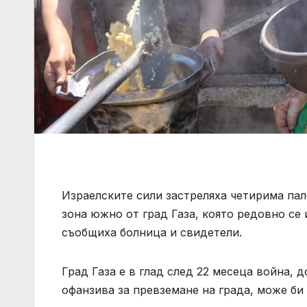
Израелските сили застреляха четирима па
зона южно от град Газа, която редовно се 
съобщиха болница и свидетели.
Град Газа е в глад след 22 месеца война,
офанзива за превземане на града, може би 