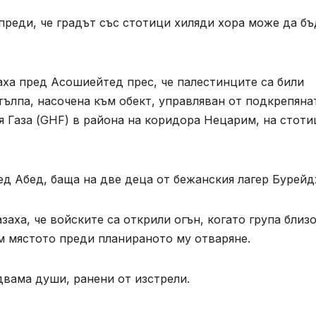
реди, че градът със стотици хиляди хора може да бъ
аха пред Асошиейтед прес, че палестинците са били
тълпа, насочена към обект, управляван от подкрепяна
 Газа (GHF) в района на коридора Нецарим, на стоти
ед Абед, баща на две деца от бежанския лагер Бурейд
аха, че войските са открили огън, когато група близ
ъм мястото преди планираното му отваряне.
 двама души, ранени от изстрели.