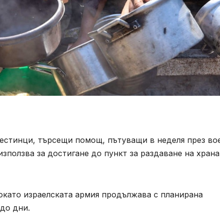
лестинци, търсещи помощ, пътуващи в неделя през во
използва за достигане до пункт за раздаване на храна
 докато израелската армия продължава с планирана
до дни.