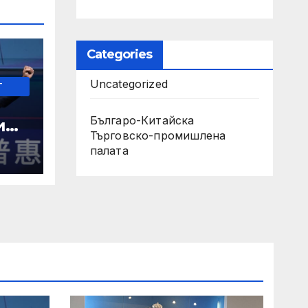
Categories
Uncategorized
-
Българо-Китайска
и
Търговско-промишлена
палaта