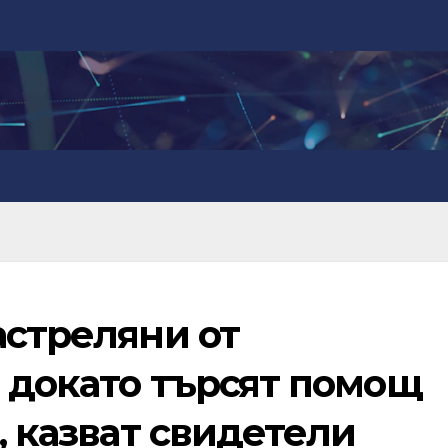
астреляни от
 докато търсят помощ
, казват свидетели