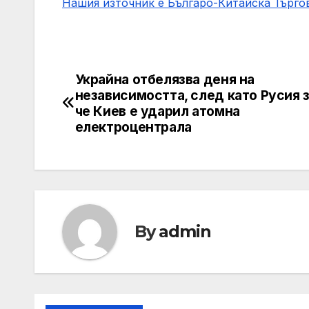
Нашия източник е Българо-Китайска Търг
Украйна отбелязва деня на
Post
независимостта, след като Русия з
navigation
че Киев е ударил атомна
електроцентрала
By
admin