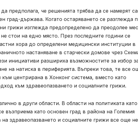
да предполага, че решенията трябва да се намерят с
ен град-държава. Когато остаряването се разглежда п
вни грижи изглежда предопределено да преодолее ме
 не стои на едно място. През последните години се
растни хора до определени медицински институции в
раничното настаняване в старчески домове чрез Схем
Тези инициативи разшириха възможностите за избор за
не на натиска в периферията. Въпреки това, те все о
и към центрирана в Хонконг система, вместо като
дход към здравеопазването и социалните грижи.
злично в други области. В области на политиката като
се възприема като основен град в района на Големия
а на здравеопазването и социалните грижи все още не