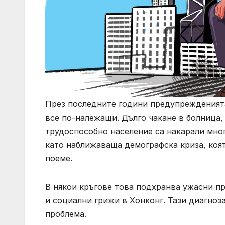
През последните години предупрежденията
все по-належащи. Дълго чакане в болница,
трудоспособно население са накарали мно
като наближаваща демографска криза, коят
поеме.
В някои кръгове това подхранва ужасни пр
и социални грижи в Хонконг. Тази диагноз
проблема.