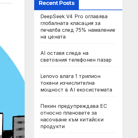
Recent Posts
DeepSeek V4 Pro оглавява
глобалната класация за
печалба след 75% намаление
на цената
AI оставя следа на
световния телефонен пазар
Lenovo влага 1 трилион
токени изчислителна
мощност в AI екосистемата
Пекин предупреждава ЕС
относно плановете за
насочване към китайски
продукти