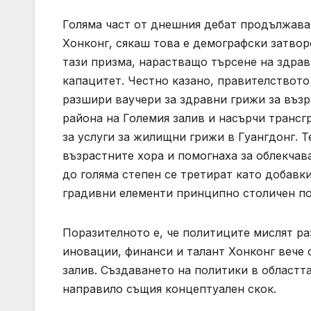
Голяма част от днешния дебат продължава 
Хонконг, сякаш това е демографски затвор
тази призма, нарастващо търсене на здра
капацитет. Честно казано, правителството
разшири ваучери за здравни грижи за въз
района на Големия залив и насърчи трансг
за услуги за жилищни грижи в Гуангдонг. 
възрастните хора и помогнаха за облекчава
до голяма степен се третират като добавк
градивни елементи принципно столичен по
Поразителното е, че политиците мислят ра
иновации, финанси и талант Хонконг вече 
залив. Създаването на политики в областт
направило същия концептуален скок.