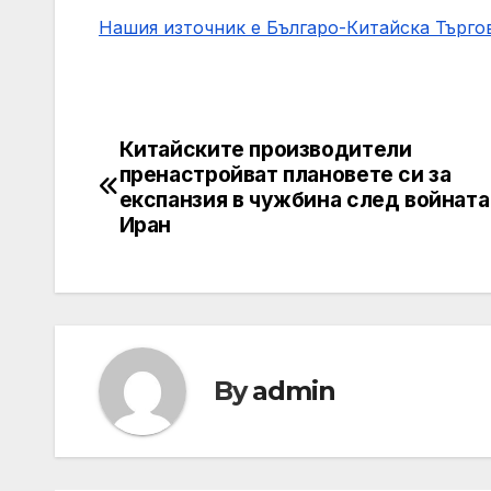
Нашия източник е Българо-Китайска Търг
Китайските производители
Post
пренастройват плановете си за
navigation
експанзия в чужбина след войната
Иран
By
admin