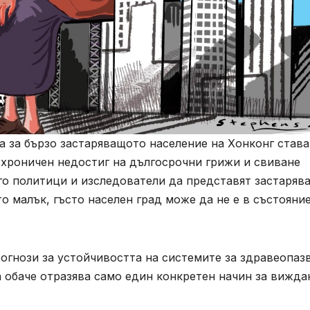
 за бързо застаряващото население на Хонконг става
 хроничен недостиг на дългосрочни грижи и свиване
го политици и изследователи да представят застаряв
о малък, гъсто населен град може да не е в състояни
огнози за устойчивостта на системите за здравеопаз
а обаче отразява само един конкретен начин за вижда