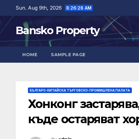
Skip
Sun. Aug 9th, 2026
8:26:29 AM
to
content
Bansko Property
HOME
SAMPLE PAGE
БЪЛГАРО-КИТАЙСКА ТЪРГОВСКО-ПРОМИШЛЕНА ПАЛAТА
Хонконг застарява
къде остаряват хо