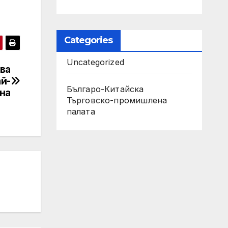
Categories
Uncategorized
ва
й-
Българо-Китайска
ена
Търговско-промишлена
палaта