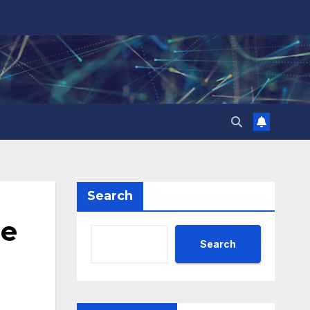
Search
 е
Search