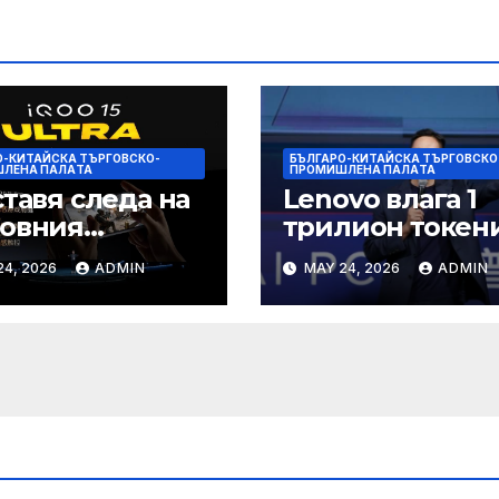
О-КИТАЙСКА ТЪРГОВСКО-
БЪЛГАРО-КИТАЙСКА ТЪРГОВСКО
ЛЕНА ПАЛAТА
ПРОМИШЛЕНА ПАЛAТА
ставя следа на
Lenovo влага 1
товния
трилион токен
ефонен пазар
изчислителна
24, 2026
ADMIN
MAY 24, 2026
ADMIN
мощност в AI
екосистемата