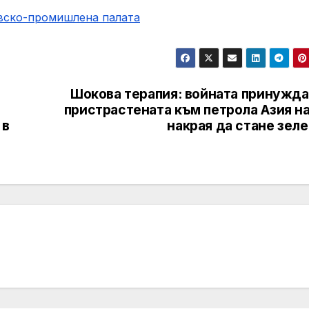
овско-промишлена палaта
Шокова терапия: войната принужда
пристрастената към петрола Азия на
 в
накрая да стане зел