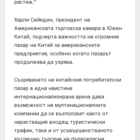
растеж.“
Харли Сейедин, президент на
Американската търговска камара в Южен
Китай, подчерта важността на огромния
пазар на Китай за американските
предприятия, особено когато пазарът
продължава да узрява.
Съзряването на китайския потребителски
пазар в една наистина
интернационализирана арена дава
възможност на мултинационалните
компании да се възползват както от
нарастващия входящ туристически
трафик, така и от усъвършенстваното
вътрешно търсене на първокласни