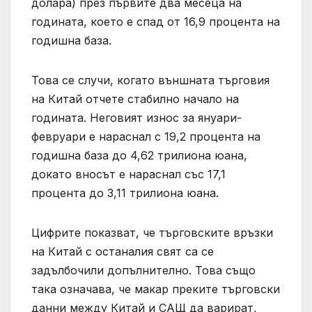
долара) през първите два месеца на
годината, което е спад от 16,9 процента на
годишна база.
Това се случи, когато външната търговия
на Китай отчете стабилно начало на
годината. Неговият износ за януари-
февруари е нараснал с 19,2 процента на
годишна база до 4,62 трилиона юана,
докато вносът е нараснал със 17,1
процента до 3,11 трилиона юана.
Цифрите показват, че търговските връзки
на Китай с останалия свят са се
задълбочили допълнително. Това също
така означава, че макар преките търговски
данни между Китай и САЩ да варират,