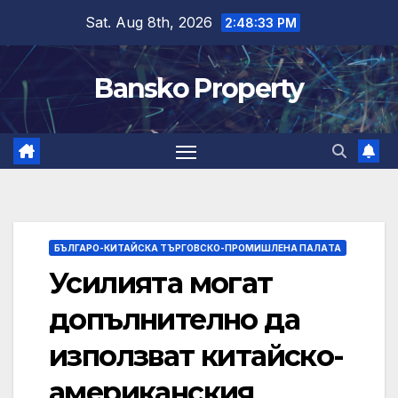
Skip
Sat. Aug 8th, 2026
2:48:34 PM
to
content
Bansko Property
БЪЛГАРО-КИТАЙСКА ТЪРГОВСКО-ПРОМИШЛЕНА ПАЛAТА
Усилията могат
допълнително да
използват китайско-
американския