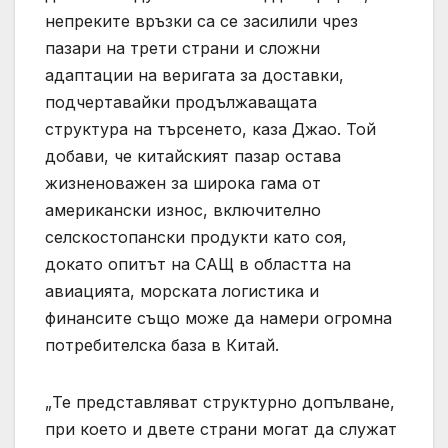
непреките връзки са се засилили чрез
пазари на трети страни и сложни
адаптации на веригата за доставки,
подчертавайки продължаващата
структура на търсенето, каза Джао. Той
добави, че китайският пазар остава
жизненоважен за широка гама от
американски износ, включително
селскостопански продукти като соя,
докато опитът на САЩ в областта на
авиацията, морската логистика и
финансите също може да намери огромна
потребителска база в Китай.
„Те представляват структурно допълване,
при което и двете страни могат да служат