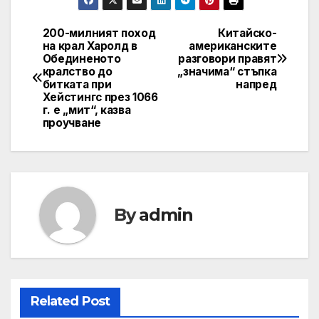
200-милният поход
Китайско-
Post
на крал Харолд в
американските
Обединеното
разговори правят
navigation
кралство до
„значима“ стъпка
битката при
напред
Хейстингс през 1066
г. е „мит“, казва
проучване
By
admin
Related Post