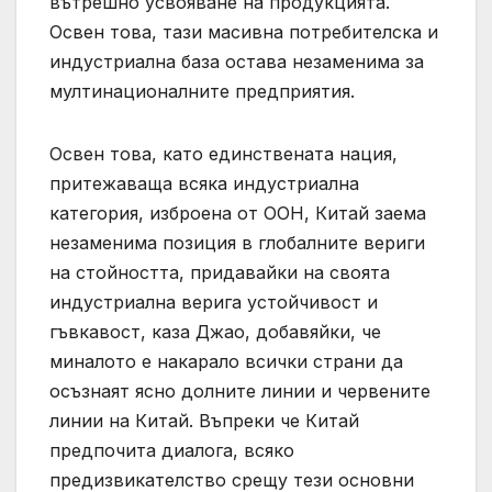
вътрешно усвояване на продукцията.
Освен това, тази масивна потребителска и
индустриална база остава незаменима за
мултинационалните предприятия.
Освен това, като единствената нация,
притежаваща всяка индустриална
категория, изброена от ООН, Китай заема
незаменима позиция в глобалните вериги
на стойността, придавайки на своята
индустриална верига устойчивост и
гъвкавост, каза Джао, добавяйки, че
миналото е накарало всички страни да
осъзнаят ясно долните линии и червените
линии на Китай. Въпреки че Китай
предпочита диалога, всяко
предизвикателство срещу тези основни