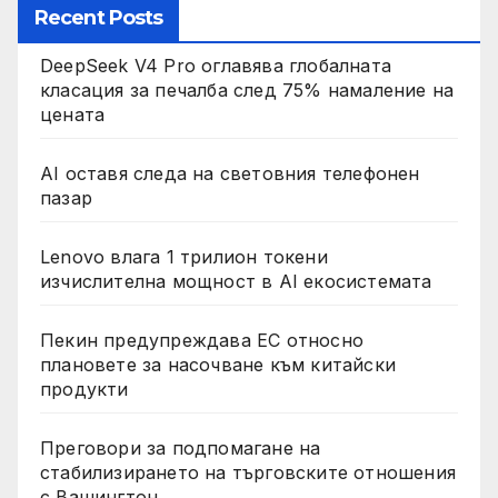
Recent Posts
DeepSeek V4 Pro оглавява глобалната
класация за печалба след 75% намаление на
цената
AI оставя следа на световния телефонен
пазар
Lenovo влага 1 трилион токени
изчислителна мощност в AI екосистемата
Пекин предупреждава ЕС относно
плановете за насочване към китайски
продукти
Преговори за подпомагане на
стабилизирането на търговските отношения
с Вашингтон