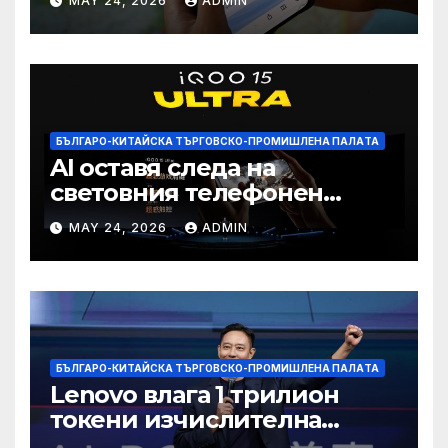
MAY 24, 2026
ADMIN
намаление на цената
БЪЛГАРО-КИТАЙСКА ТЪРГОВСКО-ПРОМИШЛЕНА ПАЛAТА
AI оставя следа на
световния телефонен
пазар
MAY 24, 2026
ADMIN
БЪЛГАРО-КИТАЙСКА ТЪРГОВСКО-ПРОМИШЛЕНА ПАЛAТА
Lenovo влага 1 трилион
токени изчислителна
мощност в AI екосистемата