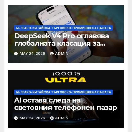
БЪЛГАРО-КИТАЙСКА ТЪРГОВСКО-ПРОМИШЛЕНА ПАЛAТА
DeepSeek V4 Pro оглавява
глобалната класация за
печалба след 75%
MAY 24, 2026
ADMIN
намаление на цената
БЪЛГАРО-КИТАЙСКА ТЪРГОВСКО-ПРОМИШЛЕНА ПАЛAТА
AI оставя следа на
световния телефонен пазар
MAY 24, 2026
ADMIN