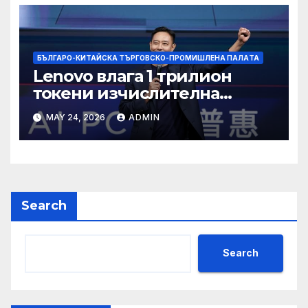
БЪЛГАРО-КИТАЙСКА ТЪРГОВСКО-ПРОМИШЛЕНА ПАЛAТА
Lenovo влага 1 трилион
токени изчислителна
мощност в AI екосистемата
MAY 24, 2026
ADMIN
Search
Search