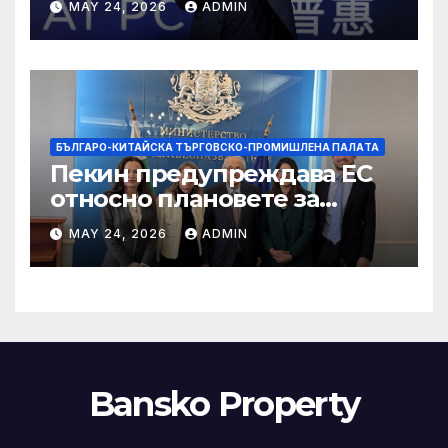
MAY 24, 2026
ADMIN
БЪЛГАРО-КИТАЙСКА ТЪРГОВСКО-ПРОМИШЛЕНА ПАЛAТА
Пекин предупреждава ЕС
относно плановете за
насочване към китайски
MAY 24, 2026
ADMIN
продукти
Bansko Property