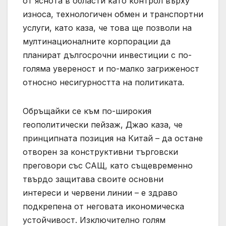
от яснота в области като контрол върху
износа, технологичен обмен и транспортни
услуги, като каза, че това ще позволи на
мултинационалните корпорации да
планират дългосрочни инвестиции с по-
голяма увереност и по-малко загриженост
относно несигурността на политиката.
Обръщайки се към по-широкия
геополитически пейзаж, Джао каза, че
принципната позиция на Китай – да остане
отворен за конструктивни търговски
преговори със САЩ, като същевременно
твърдо защитава своите основни
интереси и червени линии – е здраво
подкрепена от неговата икономическа
устойчивост. Изключително голям