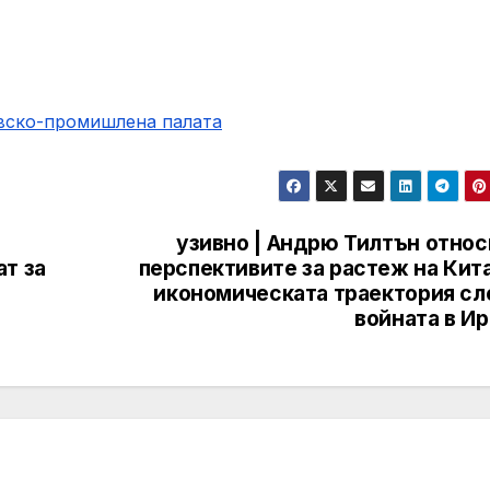
овско-промишлена палaта
узивно | Андрю Тилтън относ
т за
перспективите за растеж на Кит
икономическата траектория сл
войната в И