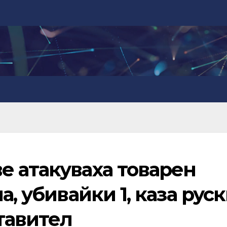
е атакуваха товарен
а, убивайки 1, каза рус
тавител