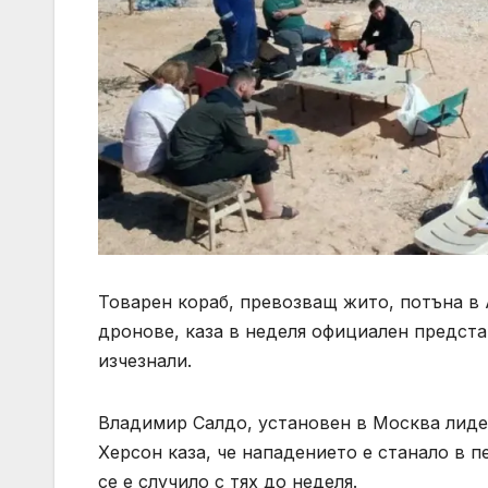
Товарен кораб, превозващ жито, потъна в 
дронове, каза в неделя официален предста
изчезнали.
Владимир Салдо, установен в Москва лидер
Херсон каза, че нападението е станало в п
се е случило с тях до неделя.