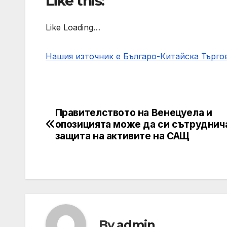
Like this:
Like Loading…
Нашия източник е Българо-Китайска Търг
Правителството на Венецуела и
Post
опозицията може да си сътруднича
navigation
защита на активите на САЩ
By
admin