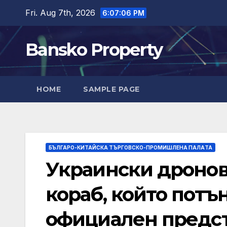
Skip
Fri. Aug 7th, 2026
6:07:08 PM
to
content
Bansko Property
HOME
SAMPLE PAGE
БЪЛГАРО-КИТАЙСКА ТЪРГОВСКО-ПРОМИШЛЕНА ПАЛAТА
Украински дронов
кораб, който потън
официален предс