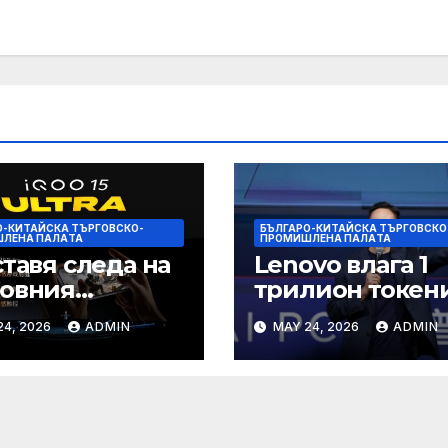
О-КИТАЙСКА ТЪРГОВСКО-
БЪЛГАРО-КИТАЙСКА ТЪРГОВСКО
ЛЕНА ПАЛAТА
ПРОМИШЛЕНА ПАЛAТА
ставя следа на
Lenovo влага 1
товния
трилион токен
ефонен пазар
изчислителна
24, 2026
ADMIN
MAY 24, 2026
ADMIN
мощност в AI
екосистемата