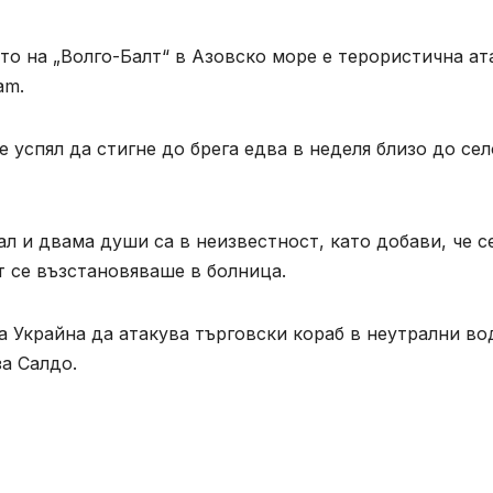
то на „Волго-Балт“ в Азовско море е терористична ат
am.
е успял да стигне до брега едва в неделя близо до сел
ал и двама души са в неизвестност, като добави, че с
т се възстановяваше в болница.
на Украйна да атакува търговски кораб в неутрални во
за Салдо.