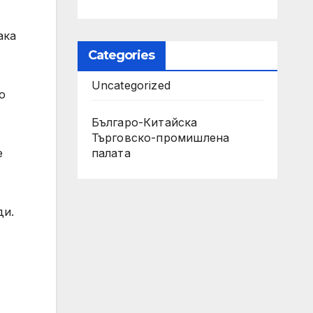
ака
Categories
Uncategorized
о
Българо-Китайска
Търговско-промишлена
е
палaта
ди.