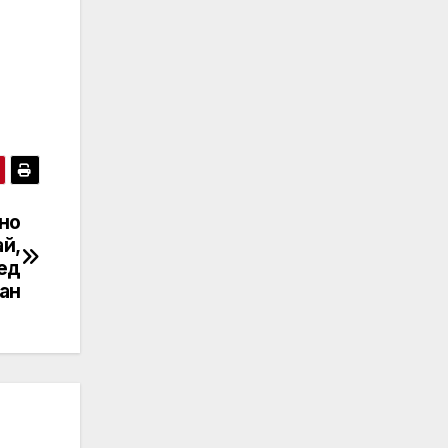
но
ай,
ед
ран