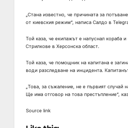
„Стана известно, че причината за потъване
от киевския режим“, написа Салдо в Telegr
Той каза, че екипажът е напуснал кораба и 
Стрилкове в Херсонска област.
Той каза, че помощник на капитана е загин
води разследване на инцидента. Капитанъ
„Това, за съжаление, не е първият случай 
Ще има отговор на това престъпление“, ка
Source link