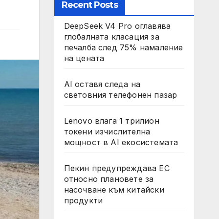
Recent Posts
DeepSeek V4 Pro оглавява
глобалната класация за
печалба след 75% намаление
на цената
AI оставя следа на
световния телефонен пазар
Lenovo влага 1 трилион
токени изчислителна
мощност в AI екосистемата
Пекин предупреждава ЕС
относно плановете за
насочване към китайски
продукти