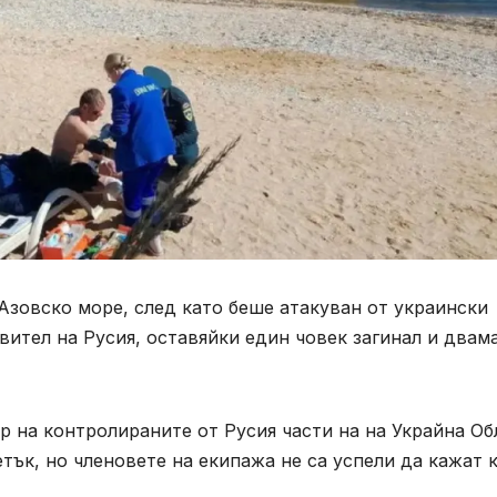
Азовско море, след като беше атакуван от украински
вител на Русия, оставяйки един човек загинал и двам
 на контролираните от Русия части на на Украйна Об
етък, но членовете на екипажа не са успели да кажат 