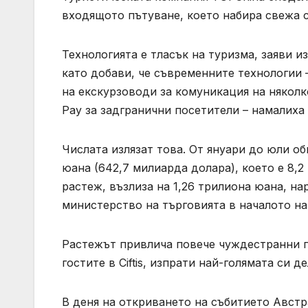
входящото пътуване, което набира свежа 
Технологията е тласък на туризма, заяви из
като добави, че съвременните технологии 
на екскурзоводи за комуникация на няколк
Pay за задгранични посетители – намалиха
Числата излязат това. От януари до юли об
юана (642,7 милиарда долара), което е 8,2
растеж, възлиза на 1,26 трилиона юана, на
министерство на търговията в началото на
Растежът привлича повече чуждестранни п
гостите в Ciftis, изпрати най-голямата си 
В деня на откриването на събитието Австр