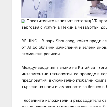
Посетителите изпитват потапящ VR проек
търговия с услуги в Пекин в четвъртък. Zou
BEIJING – В парк Shougang, който преди б
от AI до облачни изчисления и зелени ино
стоманени реликви.
Международният панаир на Китай за търгов
интелигентни технологии, се проведе в пар
предприятия, включително глобални компа
търсене на нови възможности за бизнес в 
Глобалните изложители и ръководители са
международната търговия на услугите в К