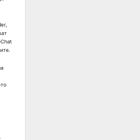
er,
ват
eChat
ите.
на
ото
в