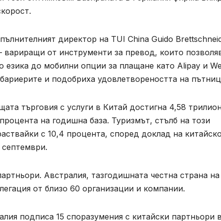
скорост.
пълнителният директор на TUI China Guido Brettschneid
– вариращи от инструменти за превод, които позволя
о езика до мобилни опции за плащане като Alipay и W
 бариерите и подобриха удовлетвореността на пътниц
щата търговия с услуги в Китай достигна 4,58 трилио
 процента на годишна база. Туризмът, стълб на този
раствайки с 10,4 процента, според доклад на китайск
 септември.
артньори. Австралия, тазгодишната честна страна на
делегация от близо 60 организации и компании.
алия подписа 15 споразумения с китайски партньори 