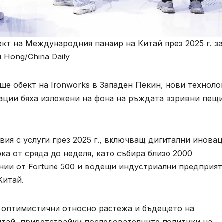
т на Международния панаир на Китай през 2025 г. з
 Hong/China Daily
еше обект на Ironworks в Западен Пекин, нови техноло
вации бяха изложени на фона на ръждата взривни пещ
ия с услуги през 2025 г., включващ дигитални инова
ка от сряда до неделя, като събира близо 2000
нии от Fortune 500 и водещи индустриални предприят
Китай.
 оптимистични относно растежа и бъдещето на
итай, приветствайки последователните политики на