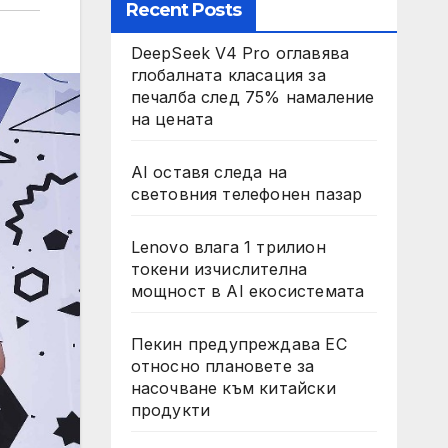
Recent Posts
DeepSeek V4 Pro оглавява
глобалната класация за
печалба след 75% намаление
на цената
AI оставя следа на
световния телефонен пазар
Lenovo влага 1 трилион
токени изчислителна
мощност в AI екосистемата
Пекин предупреждава ЕС
относно плановете за
насочване към китайски
продукти