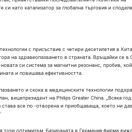
те си като катализатор за глобална търговия и сподел
 технологии с присъствие с четири десетилетия в Кита
ора на здравеопазването в страната. Връщайки се в Ci
 -новата си система за магнитни резонанс, пробив, ко
ината и повишава ефективността.
азването и скока в медицинските технологии подхр
ан, вицепрезидент на Philips Greater China. „Всяка го
ай става все по -отворена и приобщаваща, което ни да
“
ля този оптимизъм. Базираната в Германия фирма виж