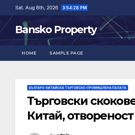
Skip
Sat. Aug 8th, 2026
3:54:30 PM
to
content
Bansko Property
HOME
SAMPLE PAGE
БЪЛГАРО-КИТАЙСКА ТЪРГОВСКО-ПРОМИШЛЕНА ПАЛAТА
Търговски скокове
Китай, отвореност