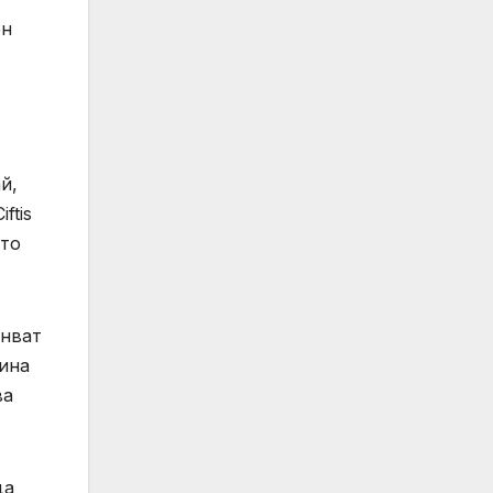
ен
й,
ftis
йто
анват
дина
ва
да