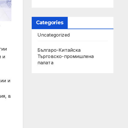
Categories
а
Uncategorized
гии
Българо-Китайска
Търговско-промишлена
и и
палaта
ции и
ия, в