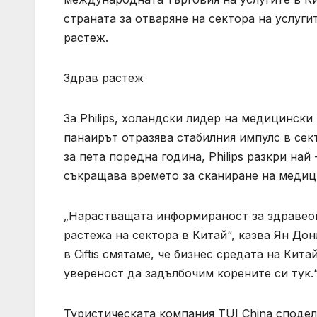
страната за отваряне на сектора на услуги
растеж.
Здрав растеж
За Philips, холандски лидер на медицински
панаирът отразява стабилния импулс в сект
за пета поредна година, Philips разкри най
съкращава времето за сканиране на медиц
„Нарастващата информираност за здравеоп
растежа на сектора в Китай“, казва Ян Донл
в Ciftis смятаме, че бизнес средата на Кит
увереност да задълбочим корените си тук.
Туристическата компания TUI China споде