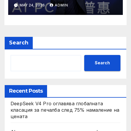
мощност в AI екосистемата
MAY 24, 2026
ADMIN
Search
Search
Recent Posts
DeepSeek V4 Pro оглавява глобалната
класация за печалба след 75% намаление на
цената