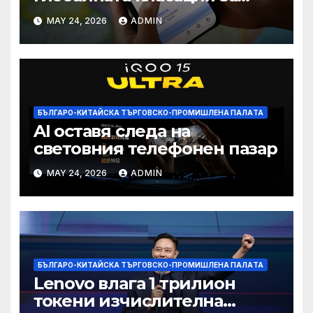
печалба след 75%
MAY 24, 2026
ADMIN
намаление на цената
БЪЛГАРО-КИТАЙСКА ТЪРГОВСКО-ПРОМИШЛЕНА ПАЛAТА
AI оставя следа на
световния телефонен пазар
MAY 24, 2026
ADMIN
БЪЛГАРО-КИТАЙСКА ТЪРГОВСКО-ПРОМИШЛЕНА ПАЛAТА
Lenovo влага 1 трилион
токени изчислителна