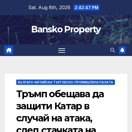
Skip
Sat. Aug 8th, 2026
2:42:48 PM
to
content
Bansko Property
БЪЛГАРО-КИТАЙСКА ТЪРГОВСКО-ПРОМИШЛЕНА ПАЛAТА
Тръмп обещава да
защити Катар в
случай на атака,
след стачката на