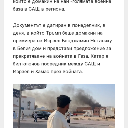
който е домакин на най -голямата военна
база в САЩ в региона.
Документът е датиран в понеделник, в
деня, в който Тръмп беше домакин на
премиера на Израел Бенджамин Нетаняху
в Белия дом и представи предложение за
прекратяване на войната в Газа. Катар е
бил ключов посредник между САЩ и
Израел и Хамас през войната.