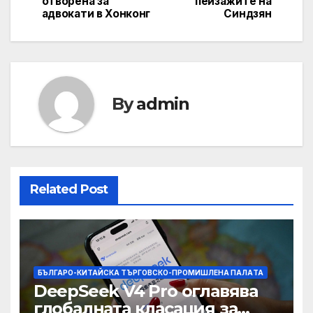
отворена за
пейзажите на
navigation
адвокати в Хонконг
Синдзян
By
admin
Related Post
БЪЛГАРО-КИТАЙСКА ТЪРГОВСКО-ПРОМИШЛЕНА ПАЛAТА
DeepSeek V4 Pro оглавява
глобалната класация за