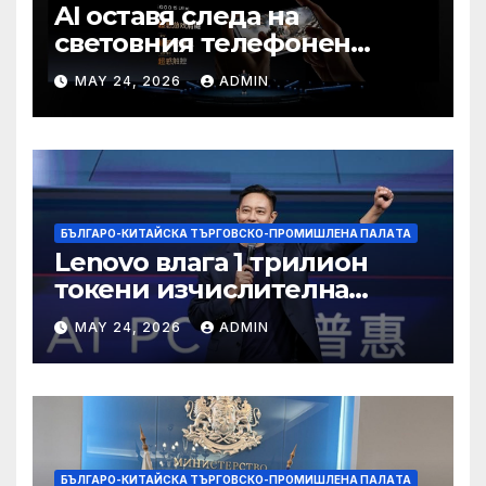
AI оставя следа на
световния телефонен
пазар
MAY 24, 2026
ADMIN
БЪЛГАРО-КИТАЙСКА ТЪРГОВСКО-ПРОМИШЛЕНА ПАЛAТА
Lenovo влага 1 трилион
токени изчислителна
мощност в AI екосистемата
MAY 24, 2026
ADMIN
БЪЛГАРО-КИТАЙСКА ТЪРГОВСКО-ПРОМИШЛЕНА ПАЛAТА