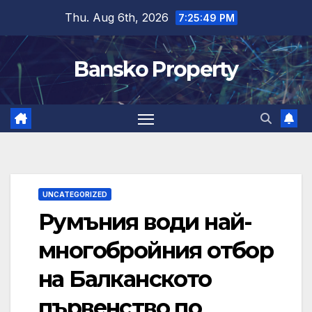
Skip
Thu. Aug 6th, 2026
7:25:50 PM
to
content
Bansko Property
UNCATEGORIZED
Румъния води най-
многобройния отбор
на Балканското
първенство по