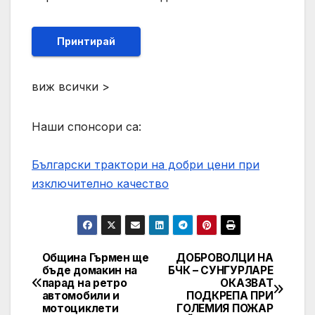
Принтирай
виж всички >
Наши спонсори са:
Български трактори на добри цени при
изключително качество
Община Гърмен ще
ДОБРОВОЛЦИ НА
Post
бъде домакин на
БЧК – СУНГУРЛАРЕ
парад на ретро
ОКАЗВАТ
navigation
автомобили и
ПОДКРЕПА ПРИ
мотоциклети
ГОЛЕМИЯ ПОЖАР