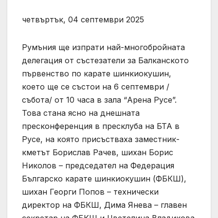
четвъртък, 04 септември 2025
Румъния ще изпрати най-многобройната
делегация от състезатели за Балканското
първенство по карате шинкиокушин,
което ще се състои на 6 септември /
събота/ от 10 часа в зала “Арена Русе”.
Това стана ясно на днешната
пресконференция в пресклуба на БТА в
Русе, на която присъстваха заместник-
кметът Борислав Рачев, шихан Борис
Николов – председател на Федерация
Българско карате шинкиокушин (ФБКШ),
шихан Георги Попов – технически
директор на ФБКШ, Дима Янева – главен
секретар на ФБКШ и Цветелина Владикова