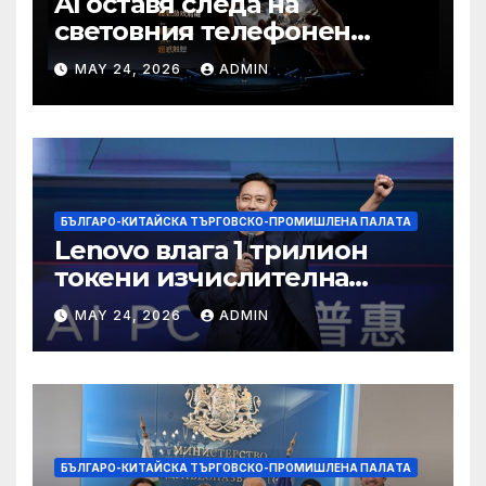
AI оставя следа на
световния телефонен
пазар
MAY 24, 2026
ADMIN
БЪЛГАРО-КИТАЙСКА ТЪРГОВСКО-ПРОМИШЛЕНА ПАЛAТА
Lenovo влага 1 трилион
токени изчислителна
мощност в AI екосистемата
MAY 24, 2026
ADMIN
БЪЛГАРО-КИТАЙСКА ТЪРГОВСКО-ПРОМИШЛЕНА ПАЛAТА