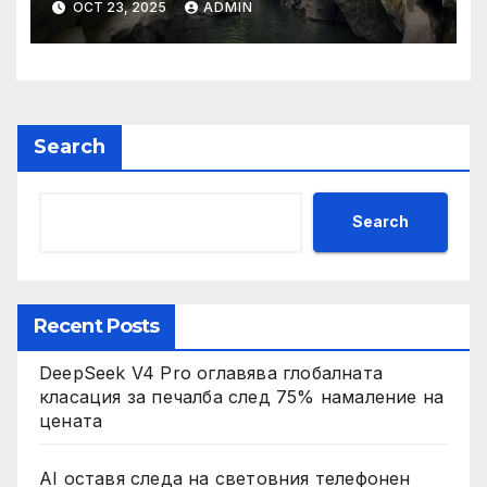
OCT 23, 2025
ADMIN
малките и средните
предприятия
Search
Search
Recent Posts
DeepSeek V4 Pro оглавява глобалната
класация за печалба след 75% намаление на
цената
AI оставя следа на световния телефонен